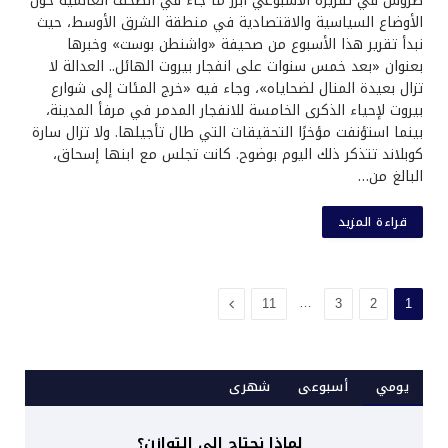
طروس في تقريره الأسبوعي أبرز ما جاء في الصحف العالمية حول
الأوضاع السياسية والاقتصادية في منطقة الشرق الأوسط، حيث
نبدأ تقرير هذا الأسبوع من صحيفة «واشنطن بوست» وخبرها
بعنوان «بعد خمس سنوات على انفجار بيروت الهائل.. العدالة لا
تزال بعيدة المنال لضحاياه»، وجاء فيه «خرج المئات إلى شوارع
بيروت لإحياء الذكرى الخامسة للانفجار المدمر في مرفأ المدينة،
بينما استؤنفت مؤخرًا التحقيقات التي طال تأجيلها. ولا تزال سارة
كوبلاند تتذكر ذلك اليوم بوضوح. كانت تجلس مع ابنها إسحاق،
البالغ من…
قراءة المزيد
…
التالي
11
3
2
1
يومي
أسبوعى
شهرى
لماذا نحتاج إلى التوازن؟