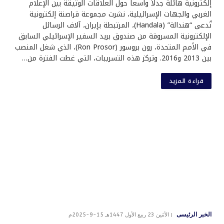
إلكترونية هائلة جدلاً واسعاً حول العلاقات الوثيقة بين الإعلام
الغربي والجهات الإسرائيلية، نشرت مجموعة قراصنة إلكترونية
تُدعى “هندالة” (Handala)، المرتبطة بإيران، آلاف الرسائل
الإلكترونية المسروقة من صندوق بريد السفير الإسرائيلي السابق
في الأمم المتحدة، رون بروسور (Ron Prosor)، الذي شغل المنصب
بين 2013 و2016. وتركز هذه التسريبات، التي غطت الفترة من…
قراءة المزيد
الخبر الرئيسى
الأثنين 23 ربيع الأول 1447هـ 15-9-2025م