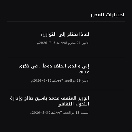
اختيارات المحرر
لماذا نحتاج إلى التوازن؟
الأثنين 21 محرم 1448هـ 6-7-2026م
إلى والدِي الحاضرِ دوماً… في ذِكرى
غيابِه
الأثنين 29 ذو الحجة 1447هـ 15-6-2026م
الوزير المثقف محمد ياسين صالح وإدارة
التحول الثقافي
السبت 13 ذو الحجة 1447هـ 30-5-2026م