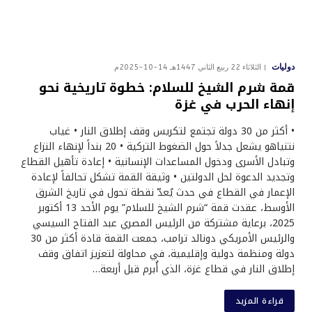
دوليات
الثلاثاء 22 ربيع الثاني 1447هـ 14-10-2025م
قمة شرم الشيخ للسلام: خطوة تاريخية نحو
إنهاء الحرب في غزة
• أكثر من 30 دولة تجتمع لتكريس وقف إطلاق النار • غياب
نتنياهو يشعل جدلاً حول الضغوط التركية • 20 بنداً لإنهاء النزاع
وتبادل الأسرى ودخول المساعدات الإنسانية • إعادة تأهيل القطاع
وتجديد الدعوة لحل الدولتين • وثيقة القمة تشكل تحالفاً لإعادة
الإعمار في القطاع في حدث يُعدّ نقطة تحول في تاريخ الشرق
الأوسط، عقدت قمة “شرم الشيخ للسلام” يوم الأحد 13 أكتوبر
2025، برعاية مشتركة من الرئيس المصري عبد الفتاح السيسي
والرئيس الأمريكي دونالد ترامب، جمعت القمة قادة أكثر من 30
دولة ومنظمة دولية وإقليمية، في محاولة لتعزيز اتفاق وقف
إطلاق النار في قطاع غزة، الذي أُبرم قبل أربعة…
قراءة المزيد