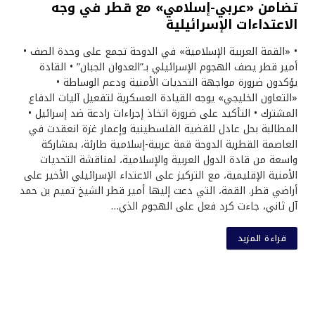
تضامن «عربي-إسلامي» مع قطر في وجه
الاعتداءات الإسرائيلية
• «القمة العربية الإسلامية» في الدوحة تجمع على وحدة الصف •
أمير قطر يصف الهجوم الإسرائيلي بـ”العدوان الجبان” • القادة
يؤكدون ضرورة مواجهة التحديات الأمنية ودعم الوساطة •
«التعاون الخليجي» يوجه القيادة العسكرية لتفعيل آليات الدفاع
المشترك • التأكيد على ضرورة اتخاذ إجراءات رادعة ضد إسرائيل •
المطالبة بحل عادل للقضية الفلسطينية وإعمار غزة انعقدت في
العاصمة القطرية الدوحة قمة عربية-إسلامية طارئة، بمشاركة
واسعة من قادة الدول العربية والإسلامية، لمناقشة التحديات
الأمنية الإقليمية، مع التركيز على الاعتداء الإسرائيلي الأخير على
أراضي قطر. القمة، التي دعت إليها أمير قطر الشيخ تميم بن حمد
آل ثاني، جاءت كرد فعل على الهجوم الذي…
قراءة المزيد