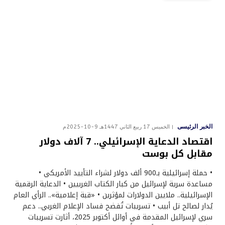
الخبر الرئيسى
الخميس 17 ربيع الثاني 1447هـ 9-10-2025م
اقتصاد الدعاية الإسرائيلي.. 7 آلاف دولار
مقابل كل بوست
• حملة إسرائيلية بـ900 ألف دولار لشراء التأييد الأمريكي •
مساعدة سرية لإسرائيل من كبار الكتاب الغربيين • الدعاية الرقمية
الإسرائيلية.. ملايين الدولارات لمؤثرين • «قبة إعلامية».. الرأي العام
يُدار لصالح تل أبيب • تسريبات تُفضح فساد الإعلام الغربي.. دعم
سري لإسرائيل المقدمة في أوائل أكتوبر 2025، أثارت تسريبات