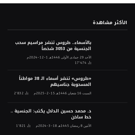
الأكثر مشاهدة
بالأسماء.. طروس تنشر مراسيم سحب
الجنسية من 3053 شخصاً
الأحد 29 جمادى الأولى 1446هـ 1-12-2024م
17٬474
«طروس» تنشر أسماء الـ 38 مواطناً
المسحوبة جناسيهم
السبت 16 شعبان 1446هـ 15-2-2025م
2٬832
د. محمد حسين الدلال يكتب: الجنسية ..
خط ساخن
الأثنين 8 رمضان 1445هـ 18-3-2024م
1٬821