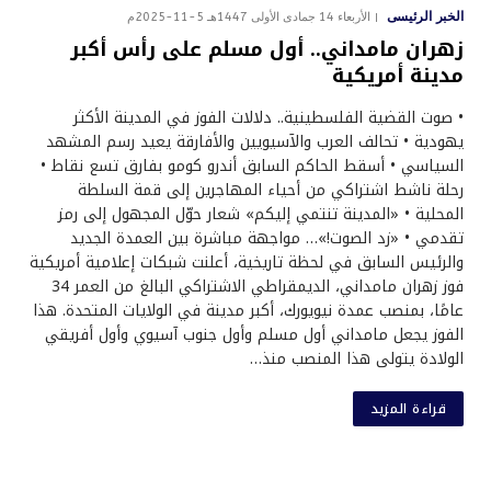
الخبر الرئيسى
الأربعاء 14 جمادى الأولى 1447هـ 5-11-2025م
زهران مامداني.. أول مسلم على رأس أكبر
مدينة أمريكية
• صوت القضية الفلسطينية.. دلالات الفوز في المدينة الأكثر
يهودية • تحالف العرب والآسيويين والأفارقة يعيد رسم المشهد
السياسي • أسقط الحاكم السابق أندرو كومو بفارق تسع نقاط •
رحلة ناشط اشتراكي من أحياء المهاجرين إلى قمة السلطة
المحلية • «المدينة تنتمي إليكم» شعار حوّل المجهول إلى رمز
تقدمي • «زد الصوت!»… مواجهة مباشرة بين العمدة الجديد
والرئيس السابق في لحظة تاريخية، أعلنت شبكات إعلامية أمريكية
فوز زهران مامداني، الديمقراطي الاشتراكي البالغ من العمر 34
عامًا، بمنصب عمدة نيويورك، أكبر مدينة في الولايات المتحدة. هذا
الفوز يجعل مامداني أول مسلم وأول جنوب آسيوي وأول أفريقي
الولادة يتولى هذا المنصب منذ…
قراءة المزيد