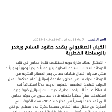
الخبر الرئيسى
الأربعاء 18 ربيع الأول 1447هـ 10-9-2025م
الكيان الصهيوني يهدد جهود السلام ويغدر
بالوساطة القطرية
• الاحتلال يصعّد بغارة جوية تستهدف قادة حماس في قلب
الدوحة • انتهاك السيادة القطرية يثير غضباً خليجياً وعربياً ودولياً •
فشل محاولة اغتيال قيادات حماس رغم الخسائر البشرية في
الدوحة • تحرك قانوني قطري: ملاحقة إسرائيل أمام محكمة العدل
الدولية شهدت العاصمة القطرية الدوحة حدثاً استثنائياً يُعد
انتهاكاً صارخاً للسيادة الوطنية، حيث شنت إسرائيل ضربة جوية
استهدفت مقراً سكنياً يقطنه قادة سياسيون من حركة حماس،
التي تُعد ضيفاً رسمياً في قطر منذ 2012، هذه الضربة، التي
أسفرت عن مقتل ستة أشخاص حسبما ذكرت عدة مصادر، لم تكن