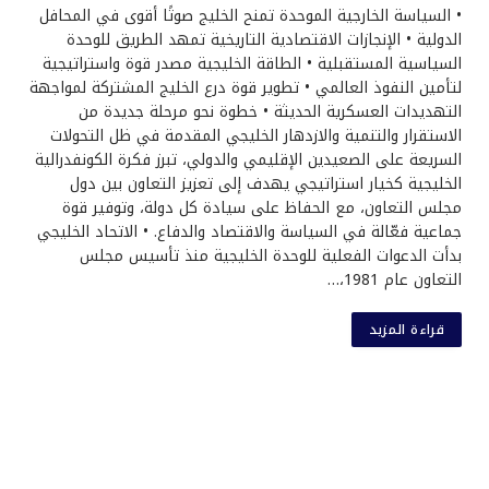
• السياسة الخارجية الموحدة تمنح الخليج صوتًا أقوى في المحافل
الدولية • الإنجازات الاقتصادية التاريخية تمهد الطريق للوحدة
السياسية المستقبلية • الطاقة الخليجية مصدر قوة واستراتيجية
لتأمين النفوذ العالمي • تطوير قوة درع الخليج المشتركة لمواجهة
التهديدات العسكرية الحديثة • خطوة نحو مرحلة جديدة من
الاستقرار والتنمية والازدهار الخليجي المقدمة في ظل التحولات
السريعة على الصعيدين الإقليمي والدولي، تبرز فكرة الكونفدرالية
الخليجية كخيار استراتيجي يهدف إلى تعزيز التعاون بين دول
مجلس التعاون، مع الحفاظ على سيادة كل دولة، وتوفير قوة
جماعية فعّالة في السياسة والاقتصاد والدفاع. • الاتحاد الخليجي
بدأت الدعوات الفعلية للوحدة الخليجية منذ تأسيس مجلس
التعاون عام 1981،…
قراءة المزيد