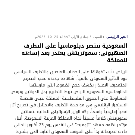
الخبر الرئيسى
السبت 3 جمادى الأولى 1447هـ 25-10-2025م
السعودية تنتصر دبلوماسياً على التطرف
الصهيوني: سموتريتش يعتذر بعد إساءته
للمملكة
الرياض تثبت تفوقها على الخطاب العنصري والتطرف السياسي
قوة التأثير السعودي عالمياً.. شهادة جديدة عقب التصريح
المتعجرف الاعتذار يكشف حجم الضغوط التي مارستها
الدبلوماسية السعودية الرياض تربط التطبيع بحل الدولتين وترفض
المساومة على الحقوق الفلسطينية المملكة تتبنى هندسة
الاستقرار الإقليمي في مواجهة التطرف والاحتلال في تصريح أثار
غضباً إقليمياً واسعاً، وجّه الوزير الإسرائيلي للمالية بتسلئيل
سموتريتش كلاماً مسيئاً تجاه المملكة العربية السعودية، أثناء
مؤتمر نظمه معهد “تزوميت” في القدس يوم 23 أكتوبر الحالي.
جاءت تصريحاته رداً على الموقف السعودي الثابت الذي يشترط