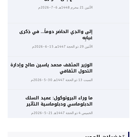
الأثنين 21 محرم 1448هـ 6-7-2026م
إلى والدِي الحاضرِ دوماً… في ذِكرى
غيابِه
الأثنين 29 ذو الحجة 1447هـ 15-6-2026م
الوزير المثقف محمد ياسين صالح وإدارة
التحول الثقافي
السبت 13 ذو الحجة 1447هـ 30-5-2026م
ما وراء البروتوكول: عميد السلك
الدبلوماسي ودبلوماسية التأثير
الخميس 4 ذو الحجة 1447هـ 21-5-2026م