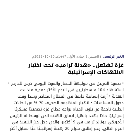
الخبر الرئيسى
الخميس 8 جمادى الأولى 1447هـ 30-10-2025م
غزة تشتعل.. «هدنة ترامب» تحت اختبار
الانتهاكات الإسرائيلية
• صمود الغزيين في مواجهة الحصار والموت اليومي درس للتاريخ •
استشهاد 104 فلسطينيين في اليوم الأكثر دموية منذ بدء
الهدنة • أزمة إنسانية خانقة في القطاع المحاصر وسط وقف
دخول المساعدات • انهيار المنظومة الصحية.. 70 % من الحالات
الطبية ناجمة عن تلوث المياه يواجه قطاع غزة تصعيدًا عسكريًا
إسرائيليًا حادًا يهدد بانهيار اتفاق الهدنة الذي توسط له الرئيس
الأمريكي دونالد ترامب في 9 أكتوبر، والذي دخل حيز التنفيذ في
اليوم التالي، رغم إطلاق سراح 20 رهينة إسرائيليًا حيًا مقابل أكثر