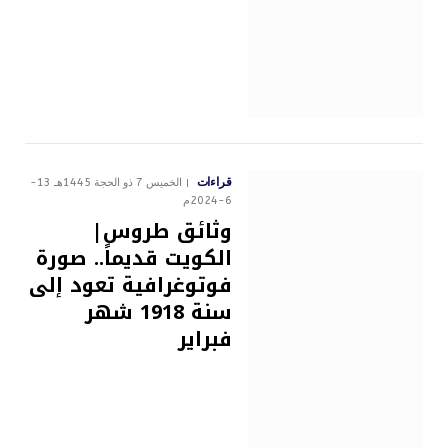
قراءات
الخميس 7 ذو الحجة 1445هـ 13-
6-2024م
وثائق طروس|
الكويت قديماً.. صورة
فوتوغرافية تعود إلى
سنة 1918 شهر
فبراير