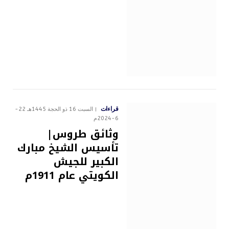
قراءات
السبت 16 ذو الحجة 1445هـ 22-
6-2024م
وثائق طروس|
تأسيس الشيخ مبارك
الكبير للجيش
الكويتي عام 1911م