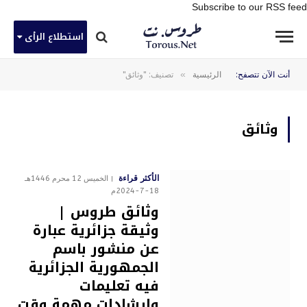
Subscribe to our RSS feed
استطلاع الرأى
»
أنت الآن تتصفح:
الرئيسية
تصنيف: "وثائق"
وثائق
الأكثر قراءة
الخميس 12 محرم 1446هـ
18-7-2024م
وثائق طروس |
وثيقة جزائرية عبارة
عن منشور باسم
الجمهورية الجزائرية
فيه تعليمات
وإرشادات مهمة وقت