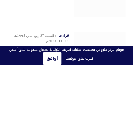
قراءات
السبت 27 ربيع الثاني 1445هـ
11-11-2023م
وثائق طروس| رسالة
موقع مركز طروس يستخدم ملفات تعريف الارتباط لضمان حصولك على أفضل
من الموظف
تجربة على موقعنا
أوافق
المسؤول عن البستنة
بلواء اللد في
فلسطين المحتلة