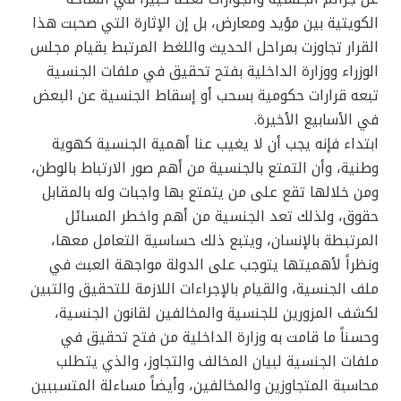
الكويتية بين مؤيد ومعارض، بل إن الإثارة التي صحبت هذا
القرار تجاوزت بمراحل الحديث واللغط المرتبط بقيام مجلس
الوزراء ووزارة الداخلية بفتح تحقيق في ملفات الجنسية
تبعه قرارات حكومية بسحب أو إسقاط الجنسية عن البعض
في الأسابيع الأخيرة.
ابتداء فإنه يجب أن لا يغيب عنا أهمية الجنسية كهوية
وطنية، وأن التمتع بالجنسية من أهم صور الارتباط بالوطن،
ومن خلالها تقع على من يتمتع بها واجبات وله بالمقابل
حقوق، ولذلك تعد الجنسية من أهم واخطر المسائل
المرتبطة بالإنسان، ويتبع ذلك حساسية التعامل معها،
ونظراً لأهميتها يتوجب على الدولة مواجهة العبث في
ملف الجنسية، والقيام بالإجراءات اللازمة للتحقيق والتبين
لكشف المزورين للجنسية والمخالفين لقانون الجنسية،
وحسناً ما قامت به وزارة الداخلية من فتح تحقيق في
ملفات الجنسية لبيان المخالف والتجاوز، والذي يتطلب
محاسبة المتجاوزين والمخالفين، وأيضاً مساءلة المتسببين