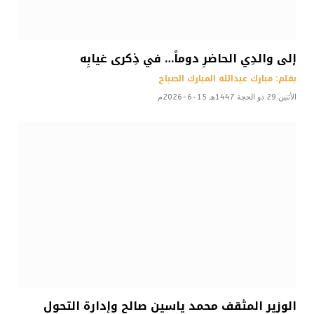
إلى والدِي الحاضرِ دوماً… في ذِكرى غيابِه
بقلم: مبارك عبدالله المبارك الصباح
الأثنين 29 ذو الحجة 1447هـ 15-6-2026م
الوزير المثقف محمد ياسين صالح وإدارة التحول