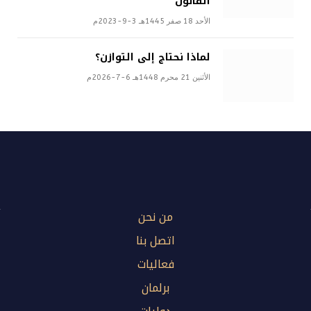
القانون
الأحد 18 صفر 1445هـ 3-9-2023م
لماذا نحتاج إلى التوازن؟
الأثنين 21 محرم 1448هـ 6-7-2026م
من نحن
اتصل بنا
فعاليات
برلمان