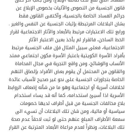
الفساد التي تقع تحت طائلة الإبلاغ، ومن جانب آخر خلى
قانون الجنسية من النصوص والآليات بخصوص الإبلاغ عن
جرائم الفساد الخاصة بالجنسية، وأكتفى القانون فقط
بشان البلاغات المرتبطة بإثبات الجنسية عن النفس والغير .
ورابع تلك الاعتبارات مرتبط بالأبعاد والآثار الاجتماعية لقرار
الخط الساخن، فالقرار لم يأخذ بعين الاعتبار الآثار
الاجتماعية، فعلى سبيل المثال فإن ملف الجنسية مرتبط
بأفراد الأسرة الكويتية باعتبار الأسرة مكون اجتماعي ممتد
الأنساب والوشائج، ومن واقع التجربة في مجال المحاماة
والقانون من المحتمل أن يقوم بعض الأفراد بإلصاق التهم
الخاصة بتجاوزات الجنسية على نحو غير صحيح لأسباب عائدة
لخلافات أسرية أو اجتماعية وهو ما من شأنه إضعاف الروابط
الأسرية اذا أسيئ استخدامه، كما أنه قد يساء استخدام
بلاغ مخالفات الجنسية من قبل أطراف لديها خصومات
سياسية أو مالية، ومن شان تلك البلاغات أن تسيء الى
سمعة الأطراف المبلغ عنهم حتى لو ثبت لاحقاً عدم صحة
تلك البلاغات، ونظراً لعدم مراعاة الأبعاد المترتبة عن القرار