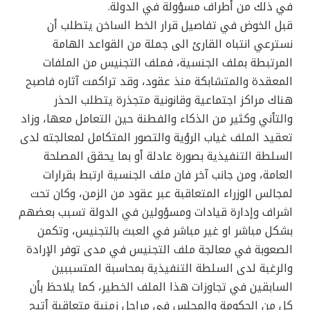
في ذلك من أطراف مسؤولة في الدولة.
قبل الخوض في تفاصيل قرار الخط الساخن يتطلب أن
نسترعي انتباه القارئ الى جملة من القواعد الهامة
المرتبطة بملف الجنسية، فملف التجنيس من الملفات
المعقدة والمتشابكة منذ عقود، وقد تراكمت آثاره فاصبح
هناك مراكز اجتماعية وقانونية متجذرة يتطلب الحذر
والتأني وكثير من الذكاء والفطنة حين التعامل معها، وزاد
تعقيد الملف غياب الرؤية والتصور المتكامل لمعالجته لدى
السلطة التنفيذية بصورة عادلة أو بما يحقق المصلحة
العامة، ومن جانب آخر فان ملف الجنسية ارتبط بقرارات
لمجالس الوزراء المتعاقبة عبر عقود من الزمن، وكان تحت
اشراف وإدارة قيادات ومسؤولين في الدولة تسبب بعضهم
بشكل مباشر او غير مباشر في العبث بالتجنيس، وتكمن
الصعوبة في معالجة ملف التجنيس في مدى توفر الإرادة
والرغبة لدى السلطة التنفيذية بمحاسبة المتسببين
السابقين في تجاوزات هذا الملف الخطير، كما يلاحظ بأن
كل من الحكومة والمجلس في مراحل زمنية متعاقبة أتيح