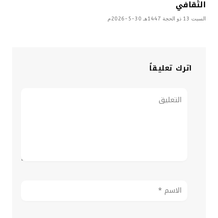
الثقافي
السبت 13 ذو الحجة 1447هـ 30-5-2026م
اترك تعليقاً