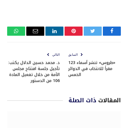
فيسبوك
تويتر
بينتيريست
لينكدإن
البريد
واتساب
الإلكتروني
السابق
التالي
«طروس» تنشر أسماء 123
د. محمد حسين الدلال يكتب:
مقراً للانتخاب في الدوائر
تأجيل جلسة افتتاح مجلس
الخمس
الأمة من خلال تفعيل المادة
106 من الدستور
المقالات
ذات الصلة