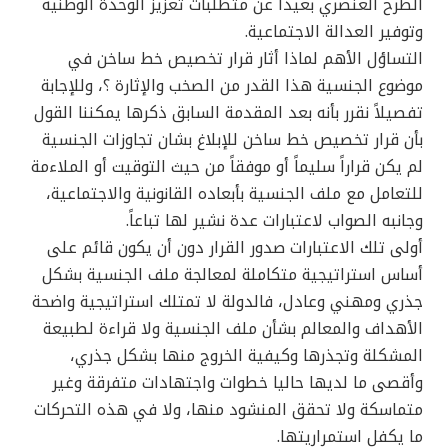
الطرح العنصري بعيداً عن متطلبات تعزيز الوحدة الوطنية
وتوفير العدالة الاجتماعية.
التساؤل الأهم لماذا أثار قرار تخصيص خط ساخن في
موضوع الجنسية هذا القدر من الصخب والإثارة ؟، وللإجابة
تفصيلاً نقرر بأنه بعد المقدمة السابق ذكرها يمكننا القول
بأن قرار تخصيص خط ساخن للإبلاغ بشان تجاوزات الجنسية
لم يكن قراراً سليماً أو موفقاً من حيث التوقيت أو الملاءمة
للتعامل مع ملف الجنسية بأبعاده القانونية والاجتماعية،
وجانبه الصواب لاعتبارات عدة نشير لها تباعاً.
أولى تلك الاعتبارات صدور القرار دون أن يكون قائم على
أساس استراتيجية متكاملة لمعالجة ملف الجنسية بشكل
جذري ومهني وعادل، فالدولة لا تمتلك استراتيجية واضحة
الأهداف والمعالم بشأن ملف الجنسية ولا قراءة لطبيعة
المشكلة وتجذرها وكيفية الخروج منها بشكل جذري،
وأقصى ما لديها حاليا خطوات واجتهادات متفرقة وغير
متماسكة ولا تحقق المنشود منها، ولا في هذه التحركات
ما يكفل استمراريتها.