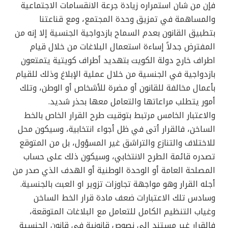
فإن من شان استمراره زيادة جرعة الانقسامات الاجتماعية
والمساهمة في تمزيق وحدة المجتمع، ومع قناعتنا
بتطبيق القانون بعدم السماح بازدواجية الجنسية إلا إنه من
المفترض جدلاً إساءة استعمال البلاغات من خلال قيام
اطراف خارج دولة الكويت بتهديد أطراف كويتية يتمتعون
بازدواجية في الجنسية من خلال عملية الإبلاغ وذلك للقيام
بأعمال مخالفة للقانون أو مضرة للأشخاص أو الوطن، وتلك
أمور يتطلب مراعاتها والتعامل معها بحذر شديد.
والاعتبار الخامس مرتبط بتوقيت طرح القرار الخاص بالخط
الساخن، فالقرار أتى في ظل أجواء انتخابية، وسيكون محل
للاختلاف والتنازع والتراشق غير المسؤول، بل من المتوقع
تصدره قائمة الطرح الانتخابي، وسيكون ذلك على حساب
المصلحة العامة أو الوحدة الوطنية أو الهدف الذي صدر من
أجله القرار وهو مواجهة تجاوزات تزوير او العبث بالجنسية.
وسادس تلك الاعتبارات ضعف مادة قرار الخط الساخن
وغياب التنظيم الكامل للتعامل مع البلاغات المتوقعة،
فالقرار غير مستند الى نصوص قانونية في قانون الجنسية