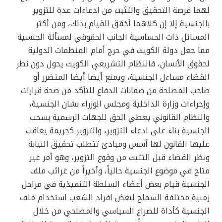
لهما فرصة التحقيق والتثبت من ادعاءات عدة للتزوير
بالجنسية إلا إن كلاهما أخفق القيام بذلك، ومن أكثر
المسائل ذات الحساسية الجانب الحقوقي لمسألة الجنسية
مما جعل دولة الكويت في حرج أمام المنظمات الدولية
لحقوق الأنسان، فالنظام التشريعي الكويت يحول دون نظر
القضاء مساءل الجنسية، ويمنع أيضا أيضا المتضرر أو
صاحب المصلحة من ضمانات الدفاع للتأكد من صحة قرارات
وإجراءات وزارة الداخلية ومجلس الوزراء بشان الجنسية،
والنظام القانوني يعطي الحق للجهات الرسمية بسحب
الجنسية بناء على ادعاء التزوير، والتزوير كجريمة يعاقب
عليها القانون لها أسس ومبادئ تتطلب تحقيق النيابة
ونظر القضاء قبل التثبت من وقوع التزوير، وهو أمر غير
متاح في موضوع الجنسية حالياً، وأخيراً من غرائب ملف
الجنسية قيام بعض أعضاء السلطة التنفيذية في مراحل
زمنية مختلفة السماح لبعض افراد الشعب استخدام ملف
الجنسية كأداة للصراع السياسي والمصلحي من خلال