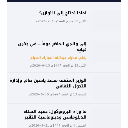
لماذا نحتاج إلى التوازن؟
الأثنين 21 محرم 1448هـ 6-7-2026م
إلى والدِي الحاضرِ دوماً… في ذِكرى
غيابِه
بقلم: مبارك عبدالله المبارك الصباح
الأثنين 29 ذو الحجة 1447هـ 15-6-2026م
الوزير المثقف محمد ياسين صالح وإدارة
التحول الثقافي
السبت 13 ذو الحجة 1447هـ 30-5-2026م
ما وراء البروتوكول: عميد السلك
الدبلوماسي ودبلوماسية التأثير
الخميس 4 ذو الحجة 1447هـ 21-5-2026م