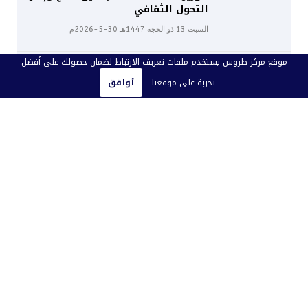
التحول الثقافي
السبت 13 ذو الحجة 1447هـ 30-5-2026م
موقع مركز طروس يستخدم ملفات تعريف الارتباط لضمان حصولك على أفضل
ما وراء البروتوكول: عميد السلك
الدبلوماسي ودبلوماسية التأثير
تجربة على موقعنا
أوافق
الخميس 4 ذو الحجة 1447هـ 21-5-2026م
تفضيلات المحرر
بالأسماء.. سحب الجنسية الكويتية من
3591 امرأة
الأحد 26 رجب 1446هـ 26-1-2025م
صدور 3 مراسيم وقرار بسحب الجنسية
من 4141 شخصاً
الأحد 10 شعبان 1446هـ 9-2-2025م