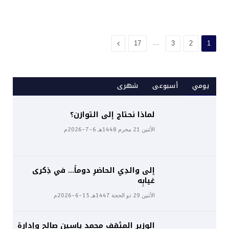
…
التالي
17
3
2
1
يومي
أسبوعى
شهرى
لماذا نحتاج إلى التوازن؟
الأثنين 21 محرم 1448هـ 6-7-2026م
إلى والدِي الحاضرِ دوماً… في ذِكرى
غيابِه
الأثنين 29 ذو الحجة 1447هـ 15-6-2026م
الوزير المثقف محمد ياسين صالح وإدارة