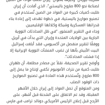
لصناعة نحو 800 صاروخ باليستي”، الذي أفادت أن إيران
طلبت كميات كبيرة من المواد من الصين تُستخدم في
تصنيع صواريخ باليستية، في خطوة تهدف إلى إعادة بناء
قدراتها العسكرية وشبكة وكلائها الإقليميين.
وجاء في التقرير المنشور، “في ظل المحادثات النووية
الجارية بين الولايات المتحدة وإيران التي بدأت في أبريل.
ووفقًا لتقرير منفصل من أكسيوس، فقد أبلغت إسرائيل
البيت الأبيض بأنها لن تضرب المنشآت النووية الإيرانية إلا
إذا فشلت المحادثات”.
وأوضح تقرير الصحيفة، نقلاً عن مصادر مطلعة، أن طهران
طلبت كمية من نترات الأمونيوم تكفي لإنتاج ما يصل إلى
800 صاروخ. وتُستخدم هذه المادة في تصنيع الصواريخ
ذات الوقود الصلب.
ومن المتوقع أن تصل المواد إلى إيران خلال الأشهر
المقبلة، وقد تم الاتفاق على الشحنة قبل أشهر، على
الأرجح قبل إعلان الرئيس الأمريكي دونالد ترامب في مارس