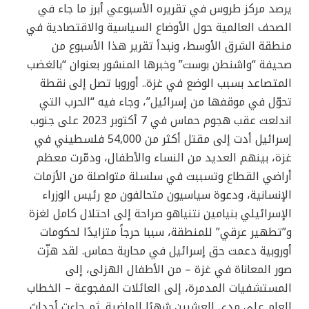
يرصد مركز طروس في تقريره الأسبوعي أبرز ما جاء في
الصحف العالمية حول الأوضاع السياسية والاقتصادية في
منطقة الشرق الأوسط، ونبدأ تقرير هذا الأسبوع من
صحيفة “واشنطن بوست” وخبرها المنشور بعنوان “بالغضب
المتصاعد بسبب الوضع في غزة.. أوروبا تصل إلى نقطة
تحوّل في موقفها من إسرائيل”، وجاء فيه “الحرب التي
اندلعت عقب هجوم حماس في 7 أكتوبر 2023 على جنوب
إسرائيل أدت إلى مقتل أكثر من 54,000 فلسطيني في
غزة، بينهم العديد من النساء والأطفال، ودمّرت معظم
أراضي القطاع وتسببت في سلسلة متواصلة من الأزمات
الإنسانية، ودعوة سياسيون متحالفون مع رئيس الوزراء
الإسرائيلي بنيامين نتنياهو صراحة إلى احتلال كامل لغزة
و”تطهير عرقي” للمنطقة، سببا حرجاً متزايدًا لحكومات
أوروبية دعمت حق إسرائيل في محاربة حماس. لقد هزّت
صور المعاناة في غزة – من الأطفال الهزلى، إلى
المستشفيات المدمرة، إلى العائلات المفجوعة – الخطاب
العام على مدى العشرين شهرًا الماضية. ثم جاءت أحداث