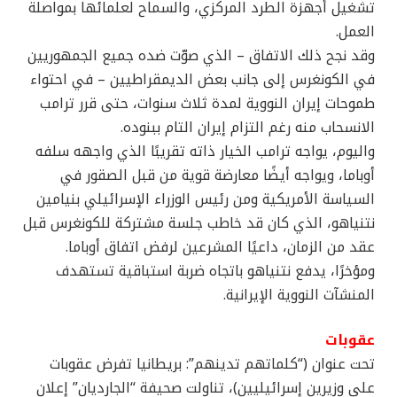
تشغيل أجهزة الطرد المركزي، والسماح لعلمائها بمواصلة
العمل.
وقد نجح ذلك الاتفاق – الذي صوّت ضده جميع الجمهوريين
في الكونغرس إلى جانب بعض الديمقراطيين – في احتواء
طموحات إيران النووية لمدة ثلاث سنوات، حتى قرر ترامب
الانسحاب منه رغم التزام إيران التام ببنوده.
واليوم، يواجه ترامب الخيار ذاته تقريبًا الذي واجهه سلفه
أوباما، ويواجه أيضًا معارضة قوية من قبل الصقور في
السياسة الأمريكية ومن رئيس الوزراء الإسرائيلي بنيامين
نتنياهو، الذي كان قد خاطب جلسة مشتركة للكونغرس قبل
عقد من الزمان، داعيًا المشرعين لرفض اتفاق أوباما.
ومؤخرًا، يدفع نتنياهو باتجاه ضربة استباقية تستهدف
المنشآت النووية الإيرانية.
عقوبات
تحت عنوان (“كلماتهم تدينهم”: بريطانيا تفرض عقوبات
على وزيرين إسرائيليين)، تناولت صحيفة “الجارديان” إعلان