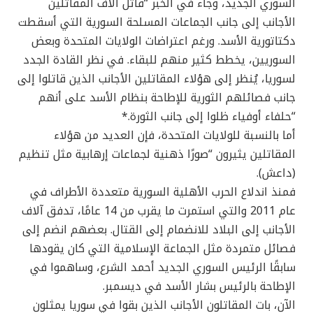
السوري الجديد، وجاء في الخبر “قاتل آلاف المقاتلين
الأجانب إلى جانب الجماعات المسلحة السورية التي أسقطت
دكتاتورية الأسد. ورغم اعتراضات الولايات المتحدة وبعض
السوريين، يخطط كثير منهم للبقاء. في نظر القادة الجدد
لسوريا، يُنظر إلى هؤلاء المقاتلين الأجانب الذين قاتلوا إلى
جانب فصائلهم الثورية للإطاحة بنظام الأسد على أنهم
“حلفاء أوفياء ظلوا إلى جانب الثورة.*
أما بالنسبة للولايات المتحدة، فإن العديد من هؤلاء
المقاتلين يثيرون “صورًا ذهنية لجماعات إرهابية مثل تنظيم
(داعش).
فمنذ اندلاع الحرب الأهلية السورية متعددة الأطراف في
عام 2011 والتي استمرت ما يقرب من 14 عامًا، تدفق آلاف
الأجانب إلى البلاد للانضمام إلى القتال. بعضهم انضم إلى
فصائل متمردة مثل الجماعة الإسلامية التي كان يقودها
سابقًا الرئيس السوري الجديد أحمد الشرع، وساهموا في
الإطاحة بالرئيس بشار الأسد في ديسمبر.
الآن، بات المقاتلون الأجانب الذين بقوا في سوريا يمثلون