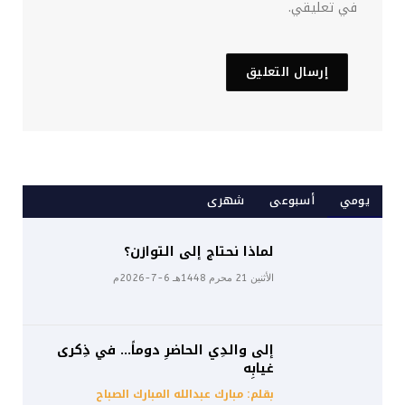
في تعليقي.
يومي
أسبوعى
شهرى
لماذا نحتاج إلى التوازن؟
الأثنين 21 محرم 1448هـ 6-7-2026م
إلى والدِي الحاضرِ دوماً… في ذِكرى
غيابِه
بقلم: مبارك عبدالله المبارك الصباح