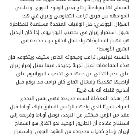
السماح لها بمواصلة إنتاج بعض الوقود النووي. وتتلخص
المواجهة بين فريق ترامب التفاوضي وإيران في هذا
السؤال الجوهري: هل الولايات المتحدة مستعدة للمخاطرة
بقبول استمرار إيران في تخصيب اليورانيوم، إذا كان البديل
هو انهيار المفاوضات واحتمال اندلاع حرب جديدة في
الشرق الأوسط؟
بالنسبة للرئيس ترامب ومبعوثه الخاص ستيف ويتكوف، فإن
هذه المفاوضات تمثل تجربة جديدة، فيما يمثل إصرار إيران
على عدم التخلي عن حقها في تخصيب اليورانيوم على
أراضيها تهديدًا بإفشال اتفاق كان ترامب قد توقع قبل
أسابيع قليلة أنه بات قريبًا.
لكن هذه المعضلة ليست جديدة؛ فهي نفس التحدي
المربك تقريبًا الذي واجهه الرئيس السابق باراك أوباما قبل
عقد من الزمن. فبكثير من التردد، توصل أوباما وفريقه إلى
استنتاج مفاده أن الطريق الوحيد نحو اتفاق هو السماح
لإيران بإنتاج كميات محدودة من الوقود النووي، واستمرار