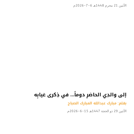
الأثنين 21 محرم 1448هـ 6-7-2026م
إلى والدِي الحاضرِ دوماً… في ذِكرى غيابِه
بقلم: مبارك عبدالله المبارك الصباح
الأثنين 29 ذو الحجة 1447هـ 15-6-2026م