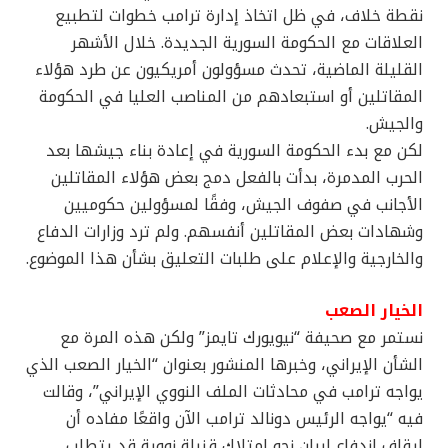
نقطة خلاف، في ظل اتخاذ إدارة ترامب خطوات لتطبيع
العلاقات مع الحكومة السورية الجديدة. خلال الأشهر
القليلة الماضية، تحدث مسؤولون أمريكيون عن طرد هؤلاء
المقاتلين أو استبعادهم من المناصب العليا في الحكومة
والجيش.
لكن مع بدء الحكومة السورية في إعادة بناء جيشها بعد
الحرب المدمرة، بدأت بالفعل دمج بعض هؤلاء المقاتلين
الأجانب في صفوف الجيش، وفقًا لمسؤولين حكوميين
وشهادات بعض المقاتلين أنفسهم. ولم ترد وزارات الدفاع
والخارجية والإعلام على طلبات التعليق بشأن هذا الموضوع.
الخيار الصعب
نستمر مع صحيفة “نيويورك تايمز” ولكن هذه المرة مع
الشأن الإيراني، وخبرها المنشور بعنوان “الخيار الصعب الذي
يواجه ترامب في محادثات الملف النووي الإيراني”، وقالت
فيه “يواجه الرئيس دونالد ترامب الآن واقعًا مفاده أن
إيقاف اندفاع إيران نحو امتلاك قنبلة نووية قد يتطلب