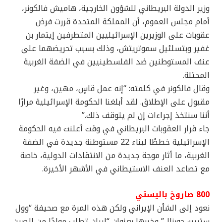
وزير الدولة البريطاني للشؤون الخارجية، هاميش فالكونر،
أمام مجلس العموم، أن المملكة المتحدة قررت فرض
عقوبات على الوزيرين الإسرائيليين المتطرفين إيتمار بن
غفير وبتسلئيل سموتريتش، وذلك بسبب تحريضهما على
عنف المستوطنين ضد الفلسطينيين في الضفة الغربية
المحتلة.
وقال فالكونر في كلمته: “إنه عمل قاسٍ، مهين، وغير
مقبول على الإطلاق. لقد أبلغنا الحكومة الإسرائيلية مرارًا
أننا سنتخذ إجراءات إن لم يتوقف ذلك.”
جاء قرار العقوبات البريطاني في وقت أعلنت فيه الحكومة
الإسرائيلية خططًا لبناء 22 مستوطنة جديدة في الضفة
الغربية، ما أثار موجة جديدة من الانتقادات الدولية، خاصة
مع تصاعد العنف الاستيطاني في الأشهر الأخيرة.
800 صاروخ باليستي
نعود إلى الشأن الإيراني ولكن هذه المرة مع صحيفة “وول
ستريت جورنال” وخبرها بعنوان “إيران تطلب موادًا من الصين