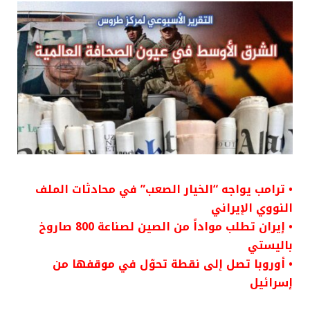
• ترامب يواجه “الخيار الصعب” في محادثات الملف
النووي الإيراني
• إيران تطلب مواداً من الصين لصناعة 800 صاروخ
باليستي
• أوروبا تصل إلى نقطة تحوّل في موقفها من
إسرائيل