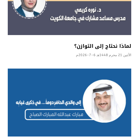
لماذا نحتاج إلى التوازن؟
الأثنين 21 محرم 1448هـ 6-7-2026م