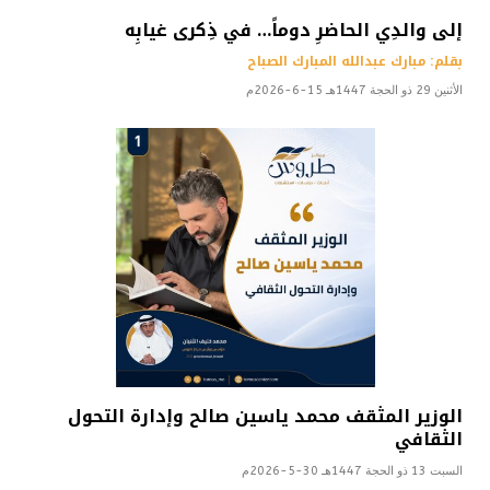
إلى والدِي الحاضرِ دوماً… في ذِكرى غيابِه
بقلم: مبارك عبدالله المبارك الصباح
الأثنين 29 ذو الحجة 1447هـ 15-6-2026م
الوزير المثقف محمد ياسين صالح وإدارة التحول
الثقافي
السبت 13 ذو الحجة 1447هـ 30-5-2026م