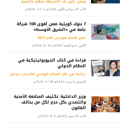
وممن يكون قد اكتسبها معهم بالتبعية
الأحد 29 جمادى الأولى 1446هـ 1-12-2024م
7 بنوك كويتية ضمن أقوى 100 شركة
عامة في «الشرق الأوسط»
ضمن قائمة فوربس لعام 2024
الأثنين 4 ذو الحجة 1445هـ 10-6-2024م
قراءة في كتاب الجيوبوليتيكية في
النظام الدولي
دراسة في فكر المنظر الروسي الكسندر دوغين
الخميس 6 رجب 1445هـ 18-1-2024م
وزير الداخلية: تكثيف المتابعة الأمنية
والتصدي بكل حزم لكل من يخالف
القانون
الأحد 18 صفر 1445هـ 3-9-2023م