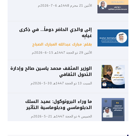
الأثنين 21 محرم 1448هـ 6-7-2026م
إلى والدِي الحاضرِ دوماً… في ذِكرى
غيابِه
بقلم: مبارك عبدالله المبارك الصباح
الأثنين 29 ذو الحجة 1447هـ 15-6-2026م
الوزير المثقف محمد ياسين صالح وإدارة
التحول الثقافي
السبت 13 ذو الحجة 1447هـ 30-5-2026م
ما وراء البروتوكول: عميد السلك
الدبلوماسي ودبلوماسية التأثير
الخميس 4 ذو الحجة 1447هـ 21-5-2026م