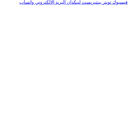
فيسبوك
تويتر
بينتيريست
لينكدإن
البريد الإلكتروني
واتساب