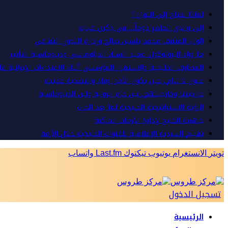
لماذا نحتاج إلى التوازن؟
إلى والدِي الحاضرِ دوماً… في ذِكرى غيابِه
الوزير المثقف محمد ياسين صالح وإدارة التحول الثقافي
ما وراء البروتوكول: عميد السلك الدبلوماسي ودبلوماسية التأثير
المصارف الخليجية والاستقرار المؤسسي أثناء الاعتداءات الإيرانية ع
عيون لا تنام.. حين يكون الأمن وفاء والتضحية عقيدة
خارجيتنا وخارجيتهم.. بين حزم الرواية ولين الدبلوماسية
الرؤية الاستراتيجية الخليجية لما بعد الحرب
جاهزية الخليج لإدارة الأزمات المركبة
تقييم السردية الإعلامية للقنوات الخليجية خلال الأزمة
تويتر
الانستغرام
يوتيوب
تيكتوك
Last.fm
واتساب
تسجيل الدخول
الرئيسية