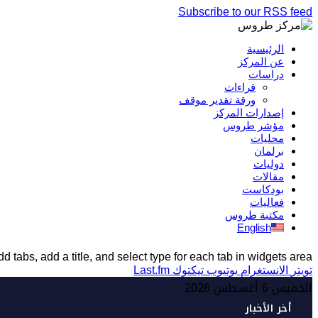
Subscribe to our RSS feed
الرئيسية
عن المركز
دراسات
قراءات
ورقة تقدير موقف
إصدارات المركز
مؤشر طروس
محليات
برلمان
دوليات
مقالات
بودكاست
فعاليات
مكتبة طروس
English
d tabs, add a title, and select type for each tab in widgets area.
تويتر
الانستغرام
يوتيوب
تيكتوك
Last.fm
الخميس 6 أغسطس 2026
أخر الأخبار