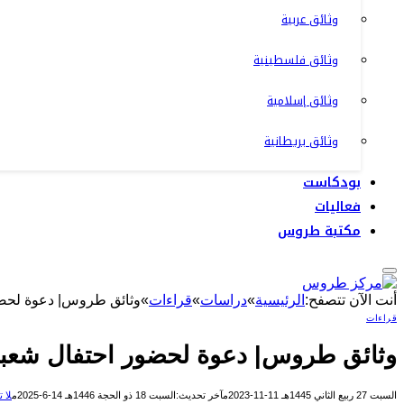
وثائق عربية
وثائق فلسطينية
وثائق إسلامية
وثائق بريطانية
بودكاست
فعاليات
مكتبة طروس
أنت الآن تتصفح:
الرئيسية
»
دراسات
»
قراءات
»
وثائق طروس| دعوة لحضو
قراءات
وثائق طروس| دعوة لحضور احتفال شعبي
السبت 27 ربيع الثاني 1445هـ 11-11-2023م
آخر تحديث:
السبت 18 ذو الحجة 1446هـ 14-6-2025م
لا 