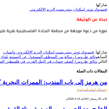
شاركها
فيسبوك
تويتر
لينكدإن
بينتيريست
البريد الإلكتروني
نبذة عن الوثيقة:
صورة من دعوة موجهة من منظمة النجادة الفلسطينية بقرية طيرة دندن – اللد بتاريخ 1946/11/13 وذلك لحضور احتفال شعبي، ويظهر فيها أن ا
شاركها.
فيسبوك
تويتر
بينتيريست
لينكدإن
البريد الإلكتروني
واتساب
السابق
وثائق طروس| رسالة من الموظف المسؤول عن البستنة بلواء ا
التالي
وثائق طروس| كشف حساب في البنك العربي في فلسطين المح
المقالات
ذات الصلة
من هرمز إلى باب المندب: الممرات البحرية 
وحدة الدراسات السياسية
الأحد 26 رمضان 1447هـ 15-3-2026م
الخليج بعد الحرب: بين الصدمة وبناء القوة