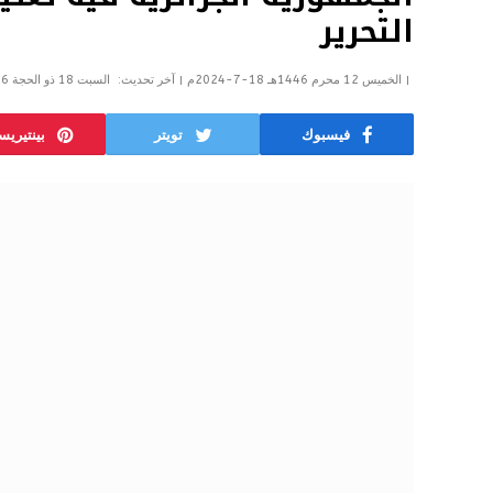
التحرير
الخميس 12 محرم 1446هـ 18-7-2024م
آخر تحديث:
السبت 18 ذو الحجة 1446هـ 14-6-2025م
فيسبوك
تويتر
بينتيري