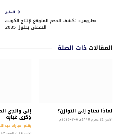
السابق
«طروس» تكشف الحجم المتوقع لإنتاج الكويت
النفطي بحلول 2035
المقالات
ذات الصلة
لماذا نحتاج إلى التوازن؟
إلى والدِي الح
ذِكرى غيابِه
الأثنين 21 محرم 1448هـ 6-7-2026م
بقلم: مبارك عبدالله
الأثنين 29 ذو الحجة 1447هـ 15-6-2026م