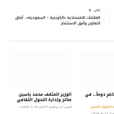
الإلكتروني
التالي
العلاقات الاقتصادية «الكويتية – السعودية».. آفاق
التعاون وأفق الاستثمار
اضرِ دوماً… في
الوزير المثقف محمد ياسين
صالح وإدارة التحول الثقافي
 المبارك الصباح
السبت 13 ذو الحجة 1447هـ 30-5-2026م