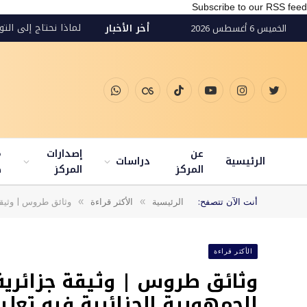
Subscribe to our RSS feed
لماذا نحتاج إلى التو
أخر الأخبار
الخميس 6 أغسطس 2026
تويتر
الانستغرام
يوتيوب
تيكتوك
Last.fm
واتساب
عن
إصدارات
م
الرئيسية
دراسات
المركز
المركز
ط
»
»
أنت الآن تتصفح:
الرئيسية
الأكثر قراءة
وثائق طروس | وثيقة
الأكثر قراءة
وثائق طروس | وثيقة جزائرية
الجمهورية الجزائرية فيه تع