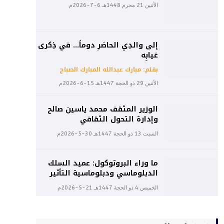
الأثنين 21 محرم 1448هـ 6-7-2026م
إلى والدِي الحاضرِ دوماً… في ذِكرى
غيابِه
بقلم: مبارك عبدالله المبارك الصباح
الأثنين 29 ذو الحجة 1447هـ 15-6-2026م
الوزير المثقف محمد ياسين صالح
وإدارة التحول الثقافي
السبت 13 ذو الحجة 1447هـ 30-5-2026م
ما وراء البروتوكول: عميد السلك
الدبلوماسي ودبلوماسية التأثير
الخميس 4 ذو الحجة 1447هـ 21-5-2026م