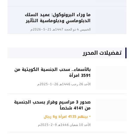
ما وراء البروتوكول: عميد السلك
الدبلوماسي ودبلوماسية التأثير
الخميس 4 ذو الحجة 1447هـ 21-5-2026م
تفضيلات المحرر
بالأسماء.. سحب الجنسية الكويتية من
3591 امرأة
الأحد 26 رجب 1446هـ 26-1-2025م
صدور 3 مراسيم وقرار بسحب الجنسية
من 4141 شخصاً
• بينهم 4135 امرأة و6 رجال
الأحد 10 شعبان 1446هـ 9-2-2025م