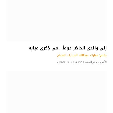
إلى والدِي الحاضرِ دوماً… في ذِكرى غيابِه
بقلم: مبارك عبدالله المبارك الصباح
الأثنين 29 ذو الحجة 1447هـ 15-6-2026م