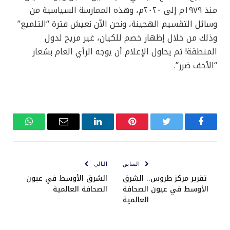
منذ ١٩٧٩م إلى ٢٠٢٠م، وهذه الممارسة السياسية من
وسائل التقسيم الهجينة، ونحن الآن نعيش فترة “التلميع”
وذلك من خلال إظهار خصم للكيان، غير مريح لدول
المنطقة! ثم يحاول الإعلام أن يوجه الرأي العام بشعار
“الأخف ضرر”.
فيسبوك
تويتر
بينتيريست
لينكدإن
البريد
واتساب
الإلكتروني
السابق
التالي
تقرير مركز طروس.. الشرق
الشرق الأوسط في عيون
الأوسط في عيون الصحافة
الصحافة العالمية
العالمية