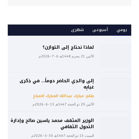
يومي
أسبوعى
شهرى
لماذا نحتاج إلى التوازن؟
الأثنين 21 محرم 1448هـ 6-7-2026م
إلى والدِي الحاضرِ دوماً… في ذِكرى
غيابِه
بقلم: مبارك عبدالله المبارك الصباح
الأثنين 29 ذو الحجة 1447هـ 15-6-2026م
الوزير المثقف محمد ياسين صالح وإدارة
التحول الثقافي
السبت 13 ذو الحجة 1447هـ 30-5-2026م