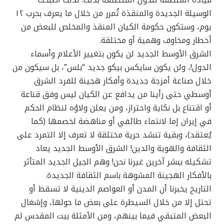
قيادة المنطقة للدول المتطلعة بذلك. لذلك أصبحت
الوسيلة الجديدة والمنقذة تُمرر من خلال ما يعرف بحرب ١٢
يوم، وستكون حكومة الكيان المنقذ والمخلص للبعض من
أخطار ومخاوف وهمية أو مختلقة.
الشرق الأوسط الجديد لن يكون بتغيير الأعلام وأسماء
الدول!، ولن يكون سايكس بيكو جديد “بلس”، بل سيكون من
خلال صناعة أمزجة جديدة وأفكار هجينة للفرد الشرق
أوسطي حتى رأينا من يدافع عن الكيان ليس وفق قناعة
أو اقتناع بل نكاية واحتراز، ومن يعلن ولاؤه لنظام الحكم
في إيران إما لانتماء طائفي أو مناهضة لخصمها (كما
يُعتقد)، وبقية تنشد حرية مختلقة لا تعرف إلا التمرد على
الثقافة والهوية والدين! الشرق الأوسط الجديد يعاد
تشكيله ببشر آخرين غيرنا نحن! وهم الجيل الجديد المتأثر
بالأفكار الهجينة المشوهة باسم الثقافة الجديدة.
التاريخ يخبرنا أن المدن أو العواصم الدينية لا تسقط أو
تحتل إلا من خلال السيطرة على بعض ما حولها، وإشغال
البعض المتبقي فيما بينهم، ومن الأمثلة بيت المقدس لم