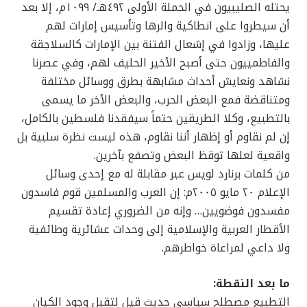
يحتله الصليبيون في الحملة الأولى ٤٩٢هـ/ ١٠٩٩م، إلا بعد
أن سيطروا على انطاكية والرها وتأسيس إمارات لهم
عليها، وزادوا في إشعال الفتنة بين الإمارات كالسلاجقة
والفاطمييون حتى أصبح الأخير الحليف لهم، وفي عصرنا
نشاهد ونعايش أحداث مشابهة بطرق ووسائل مختلفة
ومتناقضة فمع البعض الحرب، والبعض الأخر ما يسمى
بالتطبيع، وكلا الطريقين حتماً سيفقدنا فلسطين بالكامل،
إن لم نقاوم أو إظهار أننا نقاوم، هذه ليست نظرة سلبية بل
واقعية لعلها توقظ البعض وتصفع بآخرين.
من كلمات برنارد لويس عبر مقابلة له مع إحدى وسائل
الإعلام ٢٠ مايو ٢٠٠٥م: إن العرب والمسلمين قوم فاسدون
مفسدون فوضويين… وإنه من الضروري إعادة تقسيم
الأقطار العربية والإسلامية إلى وحدات عشائرية وطائفية
ولا داعي لمراعاة خواطرهم.
ما بعد النقطة:
التطبيع مصطلح سياسي حديث قيل لتقبل وجود الكيان