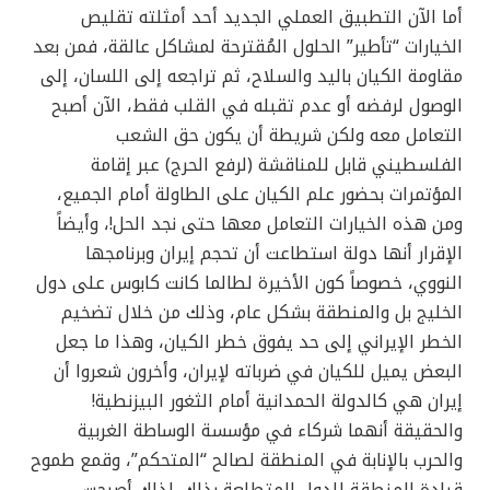
أما الآن التطبيق العملي الجديد أحد أمثلته تقليص
الخيارات “تأطير” الحلول المُقترحة لمشاكل عالقة، فمن بعد
مقاومة الكيان باليد والسلاح، ثم تراجعه إلى اللسان، إلى
الوصول لرفضه أو عدم تقبله في القلب فقط، الآن أصبح
التعامل معه ولكن شريطة أن يكون حق الشعب
الفلسطيني قابل للمناقشة (لرفع الحرج) عبر إقامة
المؤتمرات بحضور علم الكيان على الطاولة أمام الجميع،
ومن هذه الخيارات التعامل معها حتى نجد الحل!، وأيضاً
الإقرار أنها دولة استطاعت أن تحجم إيران وبرنامجها
النووي، خصوصاً كون الأخيرة لطالما كانت كابوس على دول
الخليج بل والمنطقة بشكل عام، وذلك من خلال تضخيم
الخطر الإيراني إلى حد يفوق خطر الكيان، وهذا ما جعل
البعض يميل للكيان في ضرباته لإيران، وأخرون شعروا أن
إيران هي كالدولة الحمدانية أمام الثغور البيزنطية!
والحقيقة أنهما شركاء في مؤسسة الوساطة الغربية
والحرب بالإنابة في المنطقة لصالح “المتحكم”، وقمع طموح