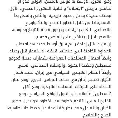
وهو الشرق الأوسط به قوتين نائمتين، الأولى عدو أو
منافس تاريخي “الإسلام” والثانية المشروع الصيني، الأول
توقظه عقيدة ودين وصحوة تاريخية، والثاني بالفعل بدأ
بالاستيقاظ من خلال التطور التقني والتكنولوجي
والصناعي، الغرب بقياداته يدركون قيمة التاريخ ودروسه،
والبعض لا زال يتباكي على الماضي فحسب.
إن من وسائل إعادة رسم شرق أوسط جديد هو افتعال
العداوة الكامنة التي صنعتها قبضة الاستعمار قبل رحيله،
وأيضاً افتعال المشاحنات الجغرافية بشعارات دينية كموقع
فلسطين وقضية اليهود، والإسلام السياسي السني
وأيضاً النظام الشيعي السياسي في إيران، فتجد شعار
الكيان تحجيم إيران في صناعة البرنامج النووي، ومع لبنان
القضاء على الحركات المسلحة الشيعية، ومع أهل
فلسطين إرغامهم على قبول الواقع السياسي، ومع
الخليج العربي التقدم خطوة بعد الخطوة نحو تقبل حضور
الكيان والتعامل معه، بطريقة ناعمة عبر مصطلحات ظاهرها
الصلح والتفاهم.