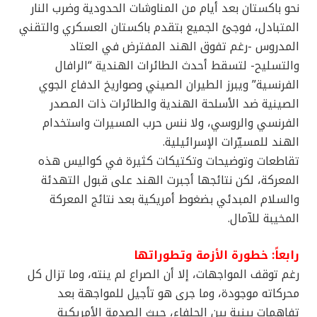
نحو باكستان بعد أيام من المناوشات الحدودية وضرب النار
المتبادل، فوجئ الجميع بتقدم باكستان العسكري والتقني
المدروس -رغم تفوق الهند المفترض في العتاد
والتسليح- لتسقط أحدث الطائرات الهندية “الرافال
الفرنسية” ويبرز الطيران الصيني وصواريخ الدفاع الجوي
الصينية ضد الأسلحة الهندية والطائرات ذات المصدر
الفرنسي والروسي، ولا ننس حرب المسيرات واستخدام
الهند للمسيّرات الإسرائيلية.
تقاطعات وتوضيحات وتكتيكات كثيرة في كواليس هذه
المعركة، لكن نتائجها أجبرت الهند على قبول التهدئة
والسلام المبدئي بضغوط أمريكية بعد نتائج المعركة
المخيبة للآمال.
رابعاً: خطورة الأزمة وتطوراتها
رغم توقف المواجهات، إلا أن الصراع لم ينته، وما تزال كل
محركاته موجودة، وما جرى هو تأجيل للمواجهة بعد
تفاهمات بينية بين الحلفاء، حيث الصدمة الأمريكية