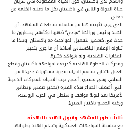
والأهم لدى باكستان، كون المياه المقصودة هي شريان
حياة الدولة والناس في باكستان بكل ما تعنيه الكلمة من
معنى.
الذي يجب تثبيته هنا من سلسلة تقاطعات المشهد، أن
الهند ورئيس وزرائها “مودي” ظهروا وكأنهم ينتظرون ما
حدث في كشمير لتفعيل المواجهة مع باكستان، وهذا ما
تناوله الإعلام الباكستاني أساسًا أن ما جرى بتدبير
المخابرات الهندية، وله شواهد كثيرة.
ومحركات الخطوة الهندية كذريعة لمواجهة باكستان وقطع
العمل باتفاق تقاسم المياه وتجربة مستويات جديدة من
السلاح، وفي مستوى أعمق يجب الانتباه للمحركات الدفينة
التي أشعلت الصراع هذه الفترة (تحذير ضمني بريطاني
لأمريكا بعد ليونة مواقف واشنطن في الحرب الروسية،
ورغبة الجميع باختبار الصين).
ثالثاً: تطور المشهد وقبول الهند بالتهدئة
مع سلسلة المواجهات العسكرية وتقدم الهند بطيرانها