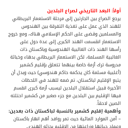
أولاً: البعد التاريخي لصراع البلدين
يرجع الصراع بين الجارتين إلى مرحلة الاستعمار البريطاني
للهند الذي عمل على تغذية التفرقة بين الهندوس
والمسلمين وقضى على الحكم الإسلامي هناك، ومع خروج
الاستعمار انقسمت الهند الكبرى إلى عدة دول على
رأسها الهند ذات الغالبية الهندوسية وباكستان ذات
الغالبية المسلمة، لكن الاستعمار البريطاني بدهاء وخباثة
مدروسة ترك أزمة خاصة بينهما تتعلق بإقليم كشمير
(أغلبية مسلمة كان يحكمه حاكم هندوسي) حيث وبدل أن
يتبع الإقليم لباكستان، تم ضمه للهند في اللحظات
الأخيرة قبيل استقلال البلدين ليسبب أزمة كبرى انقسم
فيها الإقليم بين البلدين مع جزء صغير من كشمير احتلته
الصين لاحقاً.
وأهمية إقليم كشمير بالنسبة لباكستان ذات بعدين:
– أمن الموارد المائية حيث تمر روافد أهم انهار باكستان
وعماد حياتها وزراعتها من الإقليم بجزئه الهندي.