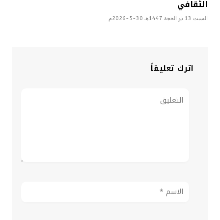
الثقافي
السبت 13 ذو الحجة 1447هـ 30-5-2026م
اترك تعليقاً