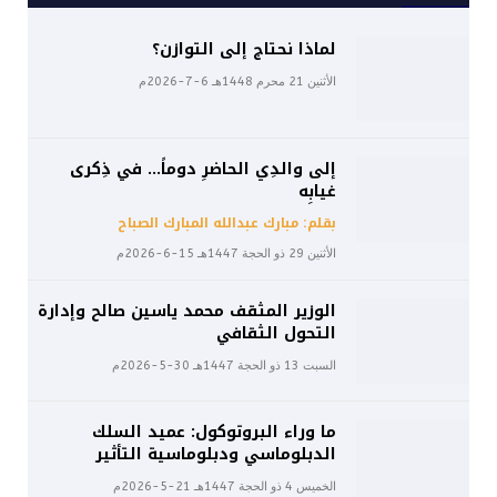
لماذا نحتاج إلى التوازن؟
الأثنين 21 محرم 1448هـ 6-7-2026م
إلى والدِي الحاضرِ دوماً… في ذِكرى
غيابِه
بقلم: مبارك عبدالله المبارك الصباح
الأثنين 29 ذو الحجة 1447هـ 15-6-2026م
الوزير المثقف محمد ياسين صالح وإدارة
التحول الثقافي
السبت 13 ذو الحجة 1447هـ 30-5-2026م
ما وراء البروتوكول: عميد السلك
الدبلوماسي ودبلوماسية التأثير
الخميس 4 ذو الحجة 1447هـ 21-5-2026م