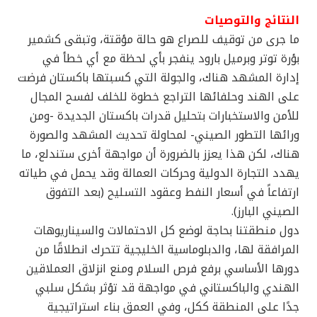
النتائج والتوصيات
ما جرى من توقيف للصراع هو حالة مؤقتة، وتبقى كشمير
بؤرة توتر وبرميل بارود ينفجر بأي لحظة مع أي خطأ في
إدارة المشهد هناك، والجولة التي كسبتها باكستان فرضت
على الهند وحلفائها التراجع خطوة للخلف لفسح المجال
للأمن والاستخبارات بتحليل قدرات باكستان الجديدة -ومن
ورائها التطور الصيني- لمحاولة تحديث المشهد والصورة
هناك، لكن هذا يعزز بالضرورة أن مواجهة أخرى ستندلع، ما
يهدد التجارة الدولية وحركات العمالة وقد يحمل في طياته
ارتفاعاً في أسعار النفط وعقود التسليح (بعد التفوق
الصيني البارز).
دول منطقتنا بحاجة لوضع كل الاحتمالات والسيناريوهات
المرافقة لها، والدبلوماسية الخليجية تتحرك انطلاقًا من
دورها الأساسي برفع فرص السلام ومنع انزلاق العملاقين
الهندي والباكستاني في مواجهة قد تؤثر بشكل سلبي
جدًا على المنطقة ككل، وفي العمق بناء استراتيجية