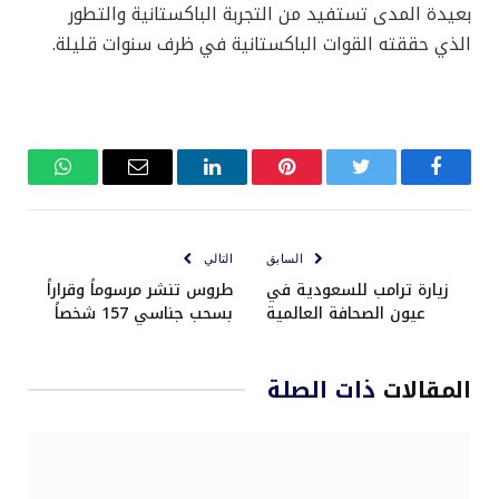
بعيدة المدى تستفيد من التجربة الباكستانية والتطور
الذي حققته القوات الباكستانية في ظرف سنوات قليلة.
فيسبوك
تويتر
بينتيريست
لينكدإن
البريد
واتساب
الإلكتروني
السابق
التالي
زيارة ترامب للسعودية في
طروس تنشر مرسوماً وقراراً
عيون الصحافة العالمية
بسحب جناسي 157 شخصاً
المقالات
ذات الصلة