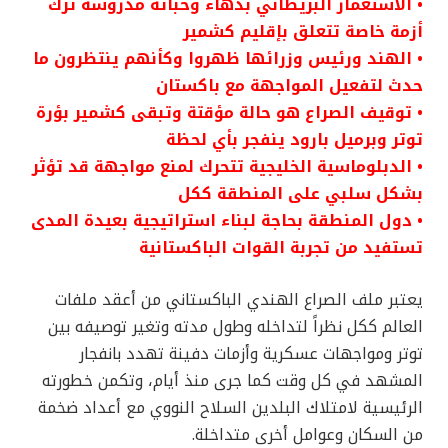
• الاستعمار البريطاني بدهاء وخباثة مدروسة ترك
أزمة خاصة تتعلق بإقليم كشمير
• الهند ورئيس وزرائها ظهروا وكأنهم ينتظرون ما
حدث لتفعيل المواجهة مع باكستان
• توقيف الصراع هو حالة مؤقتة وتبقى كشمير بؤرة
توتر وبرميل بارود ينفجر بأي لحظة
• الدبلوماسية الخليجية تتحرك لمنع مواجهة قد تؤثر
بشكل سلبي على المنطقة ككل
• دول المنطقة بحاجة لبناء استراتيجية بعيدة المدى
تستفيد من تجربة القوات الباكستانية
يعتبر ملف الصراع الهندي الباكستاني من أعقد ملفات
العالم ككل نظراً لتداخله وطول مدته وتغير توصيفه بين
توتر ومواجهات عسكرية وأزمات دفينة تهدد بانفجار
المشهد في كل وقت كما جرى منذ أيام، وتكمن خطورته
الرئيسية لامتلاك البلدين السلاح النووي مع أعداد ضخمة
من السكان وعوامل أخرى متداخلة.