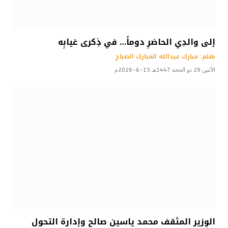
إلى والدِي الحاضرِ دوماً… في ذِكرى غيابِه
بقلم: مبارك عبدالله المبارك الصباح
الأثنين 29 ذو الحجة 1447هـ 15-6-2026م
الوزير المثقف محمد ياسين صالح وإدارة التحول