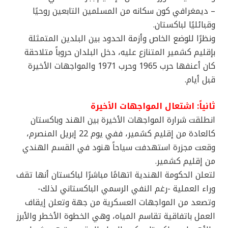
– ديمغرافي كون سكانه من المسلمين التابعين روحيًا
وقبائليًا لباكستان.
ونظرًا للوضع الخاص وأزمة الحدود بين البلدين المتمثلة
بإقليم كشمير المتنازع عليه، دخل البلدان حروباً متلاحقة
كان أعنفها حرب 1965 وحرب 1971 والمواجهات الأخيرة
قبل أيام.
ثانياً: اشتعال المواجهات الأخيرة
انطلقت شرارة المواجهات الأخيرة بين الهند وباكستان
كالعادة من إقليم كشمير، ففي يوم 22 إبريل المنصرم،
وقعت مجزرة استهدفت سياحاً هنود في القسم الهندي
من إقليم كشمير.
لتعلن الحكومة الهندية اتهامًا مباشرًا لباكستان أنها تقف
وراء العملية -رغم النفي الرسمي الباكستاني لذلك-
وتصعد من المواجهات العسكرية من جهة وتعلن إيقاف
العمل باتفاقية تقاسم المياه، وهي الخطوة الأخطر والأبرز