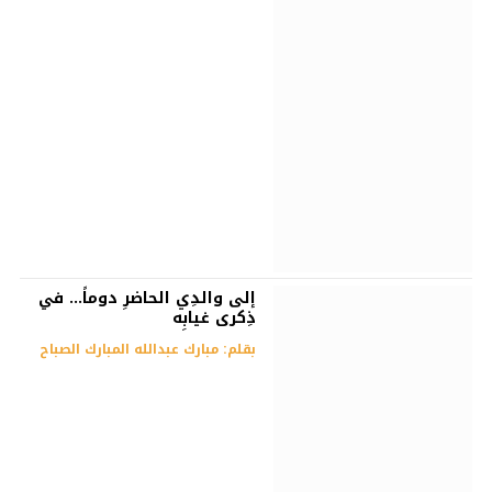
إلى والدِي الحاضرِ دوماً… في
ذِكرى غيابِه
بقلم: مبارك عبدالله المبارك الصباح