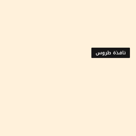
نافذة طروس