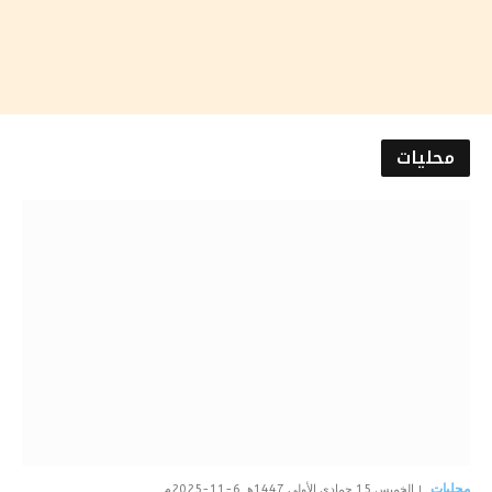
محليات
محليات
الخميس 15 جمادى الأولى 1447هـ 6-11-2025م