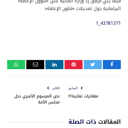
فيما يلي مرفق رد وزارة المالية على «شؤون الإعاقة»
البرلمانية حول تعديلات «قانون الإعاقة»:
43781371_1
فيسبوك
تويتر
بينتيريست
لينكدإن
البريد
واتساب
الإلكتروني
السابق
التالي
مهاترات نقابية!!!
نص المرسوم الأميري بحل
مجلس الأمة
المقالات
ذات الصلة