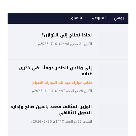
يومي
أسبوعى
شهرى
لماذا نحتاج إلى التوازن؟
الأثنين 21 محرم 1448هـ 6-7-2026م
إلى والدِي الحاضرِ دوماً… في ذِكرى
غيابِه
بقلم: مبارك عبدالله المبارك الصباح
الأثنين 29 ذو الحجة 1447هـ 15-6-2026م
الوزير المثقف محمد ياسين صالح وإدارة
التحول الثقافي
السبت 13 ذو الحجة 1447هـ 30-5-2026م