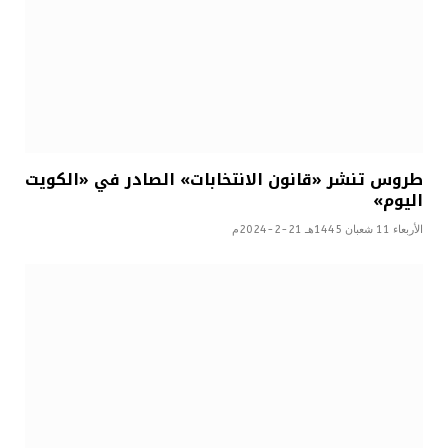
طروس تنشر «قانون الانتخابات» الصادر في «الكويت
اليوم»
الأربعاء 11 شعبان 1445هـ 21-2-2024م