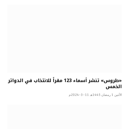
«طروس» تنشر أسماء 123 مقراً للانتخاب في الدوائر
الخمس
الأثنين 1 رمضان 1445هـ 11-3-2024م