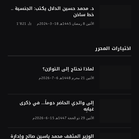
د. محمد حسين الدلال يكتب: الجنسية ..
خط ساخن
الأثنين 8 رمضان 1445هـ 18-3-2024م
1٬821
اختيارات المحرر
لماذا نحتاج إلى التوازن؟
الأثنين 21 محرم 1448هـ 6-7-2026م
إلى والدِي الحاضرِ دوماً… في ذِكرى
غيابِه
الأثنين 29 ذو الحجة 1447هـ 15-6-2026م
الوزير المثقف محمد ياسين صالح وإدارة