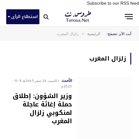
Subscribe to our RSS feed
استطلاع الرأى
»
أنت الآن تتصفح:
الرئيسية
زلزال المغرب
زلزال المغرب
الأحدث
السبت 24 صفر 1445هـ 9-9-
2023م
وزير الشؤون: إطلاق
حملة إغاثة عاجلة
لمنكوبي زلزال
المغرب