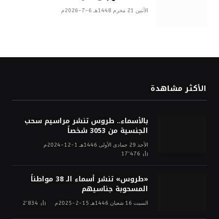
الأثنين 21 محرم 1448هـ 6-7-2026م
الأكثر مشاهدة
بالأسماء.. طروس تنشر مراسيم سحب
الجنسية من 3053 شخصاً
الأحد 29 جمادى الأولى 1446هـ 1-12-2024م
17٬476
«طروس» تنشر أسماء الـ 38 مواطناً
المسحوبة جناسيهم
السبت 16 شعبان 1446هـ 15-2-2025م
2٬834