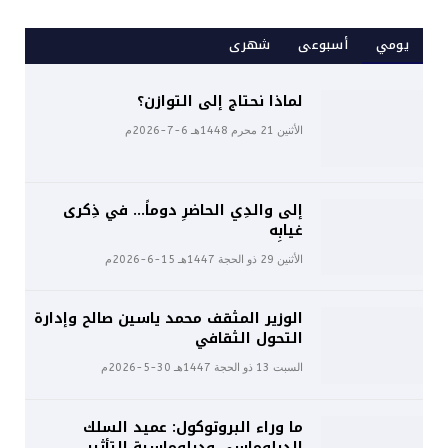
يومي
أسبوعى
شهرى
لماذا نحتاج إلى التوازن؟
الأثنين 21 محرم 1448هـ 6-7-2026م
إلى والدِي الحاضرِ دوماً… في ذِكرى
غيابِه
الأثنين 29 ذو الحجة 1447هـ 15-6-2026م
الوزير المثقف محمد ياسين صالح وإدارة
التحول الثقافي
السبت 13 ذو الحجة 1447هـ 30-5-2026م
ما وراء البروتوكول: عميد السلك
الدبلوماسي ودبلوماسية التأثير