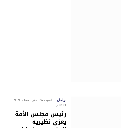
برلمان
السبت 24 صفر 1445هـ 9-9-
2023م
رئيس مجلس الأمة
يعزي نظيريه