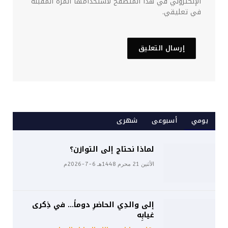
الإلكتروني في هذا المتصفح لاستخدامها المرة المقبلة
في تعليقي.
يومي
أسبوعى
شهرى
لماذا نحتاج إلى التوازن؟
الأثنين 21 محرم 1448هـ 6-7-2026م
إلى والدِي الحاضرِ دوماً… في ذِكرى
غيابِه