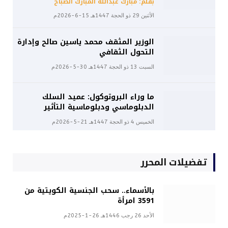
بقلم: مبارك عبدالله المبارك الصباح
الأثنين 29 ذو الحجة 1447هـ 15-6-2026م
الوزير المثقف محمد ياسين صالح وإدارة
التحول الثقافي
السبت 13 ذو الحجة 1447هـ 30-5-2026م
ما وراء البروتوكول: عميد السلك
الدبلوماسي ودبلوماسية التأثير
الخميس 4 ذو الحجة 1447هـ 21-5-2026م
تفضيلات المحرر
بالأسماء.. سحب الجنسية الكويتية من
3591 امرأة
الأحد 26 رجب 1446هـ 26-1-2025م