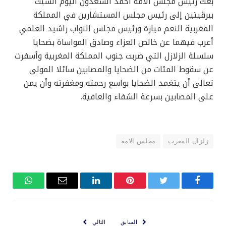
بعث رئيس مجلس الأمة أحمد السعدون اليوم السبت
ببرقيتين إلى رئيس مجلس المستشارين في المملكة
المغربية النعم ميارة ورئيس مجلس النواب راشيد العلمي
أعرب فيهما عن خالص العزاء وصادق المواساة بضحايا
سلسلة الزلازل التي ضربت جنوب المملكة المغربية وأسفرت
عن سقوط المئات من الضحايا والمصابين سائلا المولى
تعالى أن يتغمد الضحايا بواسع رحمته ومغفرته وأن يمن
على المصابين بسرعة الشفاء والعافية.
زلزال المغرب
مجلس الامة
فيسبوك
تويتر
بينتيريست
لينكدإن
البريد
واتساب
الإلكتروني
السابق
التالي