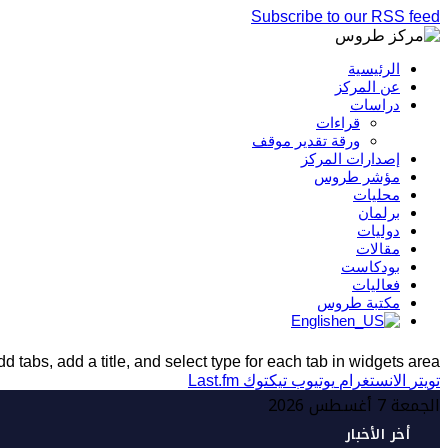
Subscribe to our RSS feed
الرئيسية
عن المركز
دراسات
قراءات
ورقة تقدير موقف
إصدارات المركز
مؤشر طروس
محليات
برلمان
دوليات
مقالات
بودكاست
فعاليات
مكتبة طروس
English
d tabs, add a title, and select type for each tab in widgets area.
تويتر
الانستغرام
يوتيوب
تيكتوك
Last.fm
الجمعة 7 أغسطس 2026
أخر الأخبار