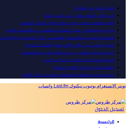
لماذا نحتاج إلى التوازن؟
إلى والدِي الحاضرِ دوماً… في ذِكرى غيابِه
الوزير المثقف محمد ياسين صالح وإدارة التحول الثقافي
ما وراء البروتوكول: عميد السلك الدبلوماسي ودبلوماسية التأثير
المصارف الخليجية والاستقرار المؤسسي أثناء الاعتداءات الإيرانية ع
عيون لا تنام.. حين يكون الأمن وفاء والتضحية عقيدة
خارجيتنا وخارجيتهم.. بين حزم الرواية ولين الدبلوماسية
الرؤية الاستراتيجية الخليجية لما بعد الحرب
جاهزية الخليج لإدارة الأزمات المركبة
تقييم السردية الإعلامية للقنوات الخليجية خلال الأزمة
تويتر
الانستغرام
يوتيوب
تيكتوك
Last.fm
واتساب
تسجيل الدخول
الرئيسية