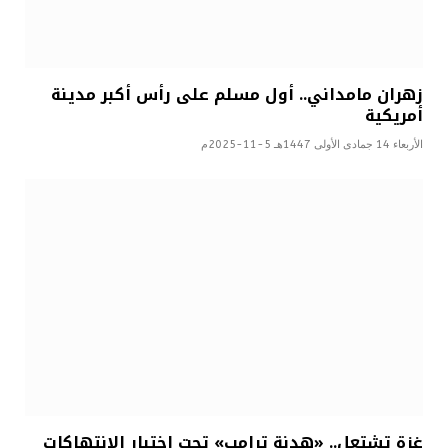
زهران مامداني.. أول مسلم على رأس أكبر مدينة
أمريكية
الأربعاء 14 جمادى الأولى 1447هـ 5-11-2025م
غزة تشتعل.. «هدنة ترامب» تحت اختبار الانتهاكات