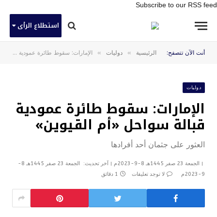
Subscribe to our RSS feed
استطلاع الرأى
»
»
أنت الآن تتصفح:
الرئيسية
دوليات
الإمارات: سقوط طائرة عمودية قبالة سواحل «أم القيوين»
دوليات
الإمارات: سقوط طائرة عمودية
قبالة سواحل «أم القيوين»
العثور على جثمان أحد أفرادها
الجمعة 23 صفر 1445هـ 8-9-2023م
آخر تحديث:
الجمعة 23 صفر 1445هـ 8-
9-2023م
لا توجد تعليقات
1 دقائق