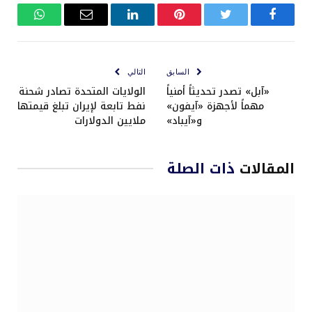
فيسبوك
تويتر
بينتيريست
لينكدإن
البريد
واتساب
الإلكتروني
السابق
التالي
«آبل» تصدر تحديثاً أمنياً
الولايات المتحدة تصادر شحنة
مهماً لأجهزة «آيفون»
نفط تابعة لإيران تبلغ قيمتها
و«آيباد»
ملايين الدولارات
المقالات
ذات الصلة