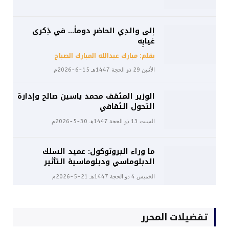
إلى والدِي الحاضرِ دوماً… في ذِكرى
غيابِه
بقلم: مبارك عبدالله المبارك الصباح
الأثنين 29 ذو الحجة 1447هـ 15-6-2026م
الوزير المثقف محمد ياسين صالح وإدارة
التحول الثقافي
السبت 13 ذو الحجة 1447هـ 30-5-2026م
ما وراء البروتوكول: عميد السلك
الدبلوماسي ودبلوماسية التأثير
الخميس 4 ذو الحجة 1447هـ 21-5-2026م
تفضيلات المحرر