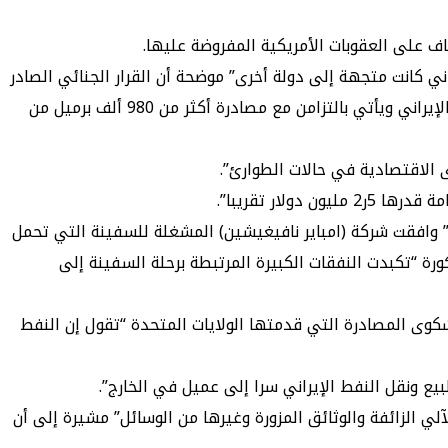
اف على العقوبات الأمريكية المفروضة عليها.
اني كانت متجهة إلى دولة أخرى” موضحة أن القرار الجنائي الصادر
بهذا الخصوص هو الأول من نوعه “على الإطلاق يتعلق بشركة انتهكت العقوبات من خلال تسهيل البيع والنقل غير المشروع للنفط الإيراني ويأتي بالتزامن مع مصادرة أكثر من 980 ألف برميل من
ار تقريبا”.
ا” وافقت شركة (امباير نافيغيشين) المشغلة للسفينة التي تحمل
ورة “تكبدت النفقات الكبيرة المرتبطة برحلة السفينة إلى
شكوى المصادرة التي قدمتها الولايات المتحدة “تقول إن النفط
ع ونقل النفط الإيراني سرا إلى عميل في الخارج”.
ي الزائفة والوثائق المزورة وغيرها من الوسائل” مشيرة إلى أن