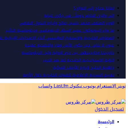
لماذا نحتاج إلى التوازن؟
إلى والدِي الحاضرِ دوماً… في ذِكرى غيابِه
الوزير المثقف محمد ياسين صالح وإدارة التحول الثقافي
ما وراء البروتوكول: عميد السلك الدبلوماسي ودبلوماسية التأثير
المصارف الخليجية والاستقرار المؤسسي أثناء الاعتداءات الإيرانية ع
عيون لا تنام.. حين يكون الأمن وفاء والتضحية عقيدة
خارجيتنا وخارجيتهم.. بين حزم الرواية ولين الدبلوماسية
الرؤية الاستراتيجية الخليجية لما بعد الحرب
جاهزية الخليج لإدارة الأزمات المركبة
تقييم السردية الإعلامية للقنوات الخليجية خلال الأزمة
تويتر
الانستغرام
يوتيوب
تيكتوك
Last.fm
واتساب
تسجيل الدخول
الرئيسية