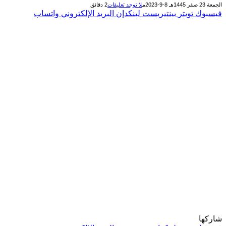
الجمعة 23 صفر 1445هـ 8-9-2023م
لا توجد تعليقات
2 دقائق
فيسبوك
تويتر
بينتيريست
لينكدإن
البريد الإلكتروني
واتساب
شاركها