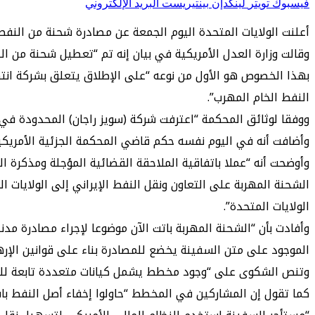
فيسبوك
تويتر
لينكدإن
بينتيريست
البريد الإلكتروني
أعلنت الولايات المتحدة اليوم الجمعة عن مصادرة شحنة من النفط ا
وقالت وزارة العدل الأمريكية في بيان إنه تم “تعطيل شحنة من الن
النفط الخام المهرب”.
ووفقا لوثائق المحكمة “اعترفت شركة (سويز راجان) المحدودة في 19 أبريل (الماضي) بالذنب في التآمر لانتهاك القانون الدولي للقوى الاقتصادية في حالات الطوارئ
وأضافت أنه في اليوم نفسه حكم قاضي المحكمة الجزئية الأمريكية بالعاصمة 
وأوضحت أنه “عملا باتفاقية الملاحقة القضائية المؤجلة ومذكرة ا
الشحنة المهربة على التعاون ونقل النفط الإيراني إلى الولايات ا
الولايات المتحدة”.
وأفادت بأن “الشحنة المهربة باتت الآن موضوعا لإجراء مصادرة مد
الموجود على متن السفينة يخضع للمصادرة بناء على قوانين الإره
وتنص الشكوى على “وجود مخطط يشمل كيانات متعددة تابعة للحرس ا
كما تقول إن المشاركين في المخطط “حاولوا إخفاء أصل النفط باست