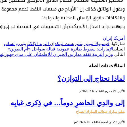
“مستأجر السفينة استخدم النظام المالي الأمريكي لتسهيل نقل ال
وتقول الوثائق كذلك إن “الأرباح من مبيعات النفط تدعم مجموعة ك
وانتهاكات حقوق الإنسان المحلية والدولية”.
ونوهت وزارة العدل الأمريكية بأن التحقيقات في القضية تم إجرا
أمريكا
إيران
شاركها.
فيسبوك
تويتر
بينتيريست
لينكدإن
البريد الإلكتروني
واتساب
السابق
الإمارات: سقوط طائرة عمودية قبالة سواحل «أم القيوين»
التالي
وزير التربية تفقد مدارس الخيران للاطمئنان على مدى جهوزيتها
المقالات
ذات الصلة
لماذا نحتاج إلى التوازن؟
الأثنين 21 محرم 1448هـ 6-7-2026م
إلى والدِي الحاضرِ دوماً… في ذِكرى غيابِه
بقلم: مبارك عبدالله المبارك الصباح
الأثنين 29 ذو الحجة 1447هـ 15-6-2026م