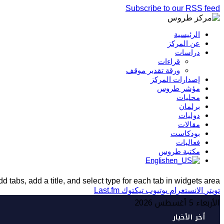
Subscribe to our RSS feed
الرئيسية
عن المركز
دراسات
قراءات
ورقة تقدير موقف
إصدارات المركز
مؤشر طروس
محليات
برلمان
دوليات
مقالات
بودكاست
فعاليات
مكتبة طروس
English
d tabs, add a title, and select type for each tab in widgets area.
تويتر
الانستغرام
يوتيوب
تيكتوك
Last.fm
الأربعاء 5 أغسطس 2026
أخر الأخبار