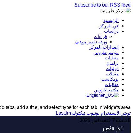
Subscribe to our RSS feed
الرئيسية
عن المركز
دراسات
قراءات
ورقة تقدير موقف
إصدارات المركز
مؤشر طروس
محليات
برلمان
دوليات
مقالات
بودكاست
فعاليات
مكتبة طروس
English
d tabs, add a title, and select type for each tab in widgets area.
تويتر
الانستغرام
يوتيوب
تيكتوك
Last.fm
الجمعة 7 أغسطس 2026
أخر الأخبار