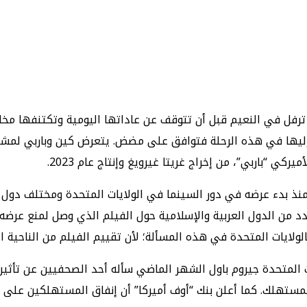
 ترفل في النعيم قبل أن تتوقف عن عاداتها اليومية وتكتنفها مخا
 إليها في هذه الرحلة فتوافق على مضض. يتعرض كين وباربي لمشا
“باربي”، من إخراج غريتا غيرويغ وإنتاج عام 2023.
منذ بدء عرضه في دور السينما في الولايات المتحدة ومختلف دول 
 من الدول العربية والإسلامية حول الفيلم الذي وصل لمنع عرضه
ولايات المتحدة في هذه المسألة؛ لأن تقييم الفيلم من الناحية ا
لمتحدة جيروم باول الشهر الماضي سأله أحد الصحفيين عن تأثير ا
مستهلك. كما أعلن بنك “أوف أميركا” أن إنفاق المستهلكين على ص