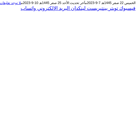
الخميس 22 صفر 1445هـ 7-9-2023م
آخر تحديث:
الأحد 25 صفر 1445هـ 10-9-2023م
لا توجد تعليقات
فيسبوك
تويتر
بينتيريست
لينكدإن
البريد الإلكتروني
واتساب