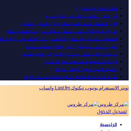
لماذا نحتاج إلى التوازن؟
إلى والدِي الحاضرِ دوماً… في ذِكرى غيابِه
الوزير المثقف محمد ياسين صالح وإدارة التحول الثقافي
ما وراء البروتوكول: عميد السلك الدبلوماسي ودبلوماسية التأثير
المصارف الخليجية والاستقرار المؤسسي أثناء الاعتداءات الإيرانية ع
عيون لا تنام.. حين يكون الأمن وفاء والتضحية عقيدة
خارجيتنا وخارجيتهم.. بين حزم الرواية ولين الدبلوماسية
الرؤية الاستراتيجية الخليجية لما بعد الحرب
جاهزية الخليج لإدارة الأزمات المركبة
تقييم السردية الإعلامية للقنوات الخليجية خلال الأزمة
تويتر
الانستغرام
يوتيوب
تيكتوك
Last.fm
واتساب
تسجيل الدخول
الرئيسية