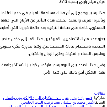
عرض فيلم باربي بنسبة 13%.
هذا يشير بوضوح إلى أن هناك مساهمة للفيلم في دعم الاقتصاد ا
وتأثيره القريب والبعيد. يختلف هذه التأثير عن الأرباح التي جناه
المستوى، خاصة على صناعة الترفيه بعد جائحة كورونا التي أصابت 
يعزو عدد من الاقتصاديين الأميركيين هذا الأمر إلى دخول عنصر ا
الجديدة باستخدام بيانات المستخدمين. وهنا تجاوزت فكرة تسويق
وملابس النساء والفتيات وحتى الرجال والفتيان.
وفي هذا الصدد يرى البروفيسور ماركوس كولينز الأستاذ بجامعة مي
بهذا الشكل أبلغ دلالة على هذا الأمر.
مقالات
شاركها.
فيسبوك
تويتر
بينتيريست
لينكدإن
البريد الإلكتروني
واتساب
السابق
الأمير محمد بن سلمان يعيد ترتيب البيت الخليجي
التالي
مجلس التعاون الخليجي.. «عوامل البقاء في ظل التحديات والمت