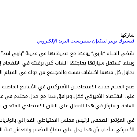
شاركها
فيسبوك
تويتر
لينكدإن
بينتيريست
البريد الإلكتروني
تقضي الفتاة “باربي” يومها مع صديقاتها في مدينة “باربي لاند”
وبينما تستقل سيارتها يفاجئها الشاب كين برغبته في الانضمام
يحاول كل منهما اكتشاف نفسه والمجتمع من حوله في الفيلم الأميركي 
صبح الفيلم حديث الاقتصاديين الأميركيين في الأسابيع الماضية 
على الاقتصاد الأميركي ككل. وترافق هذا مع جدل محتدم في عدد
العامة. وسنركز في هذا المقال على الشق الاقتصادي المتعلق بال
في المؤتمر الصحفي لرئيس مجلس الاحتياطي الفدرالي بالولايات ا
الأميركي؛ فأجاب بأن هذا يدل على تباطؤ التضخم وانتعاش ثقة ال