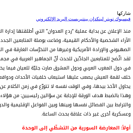
شاركها
فيسبوك
تويتر
لينكدإن
بينتيريست
البريد الإلكتروني
منذ الإعلان عن بداية عملية “ردع العدوان” التي أطلقتها إدارة 
الآراء الشخصية والأحكام القيمية، وضاعت بوصلة المتابعين الجدد
الصهيوني والإرادة الأمريكية وغيرها من التخرّسات الغارقة في ا
لقد اتّضح للمتابعين الجادّين للحدث أنّ الجماهير العربية في مجم
في دول المغرب العربي ودول المشرق صارت جليّة للعيان فيما يخصّ
خلف لقمة العيش يصعب عليها استيعاب خلفيات الأحداث ودوافعها، 
يحاول الأخذ بيدها، وفي الوقت نفسه لا تتورّع في زمن الكلام عن
وهذا بالضبط هدف الورقة للإجابة عن سؤالين رئيسيين: من هؤلاء ال
والترابط بين الفصائل نفسها وبينها وبين الفواعل الإقليمية وال
وعسكرية أخرى غير ذات علاقة بحدث الساعة.
أولاً: المعارضة السورية من التشظّي إلى الوحدة