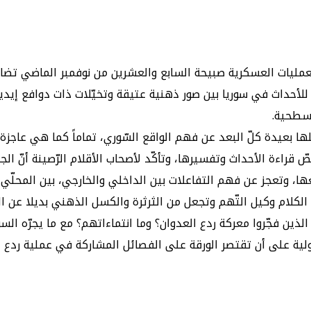
العمليات العسكرية صبيحة السابع والعشرين من نوفمبر الماضي تضا
 للأحداث في سوريا بين صور ذهنية عتيقة وتخيّلات ذات دوافع إيدي
لسطحية.
لها بعيدة كلّ البعد عن فهم الواقع السّوري، تماماً كما هي عاجزة ع
 قراءة الأحداث وتفسيرها، وتأكّد لأصحاب الأقلام الرّصينة أنّ ا
وتعجز عن فهم التفاعلات بين الداخلي والخارجي، بين المحلّي وا
 الكلام وكيل التّهم وتجعل من الثرثرة والكسل الذهني بديلا عن ا
ذين فجّروا معركة ردع العدوان؟ وما انتماءاتهم؟ مع ما يجرّه الس
دولية على أن تقتصر الورقة على الفصائل المشاركة في عملية ردع ا