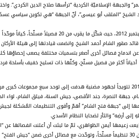
ر” والجبهة الإسلاميّة الكردية “ترأسها صلاح الدين الكردي”. واختا
حمد الشيخ “الملقب أبو عيسى”، أنّ الجبهة “هي تكوين سياسي عس
وقبل الجبهة الإسلامية كانت هناك محاولة سابقة للاندماج في
ة قائد صقور الشام أحمد الشيخ. وانضمت قيادتها إلى هيئة الأركان
 اندماج فصائل أخرى أصغر بتسميات مختلفة يصعب إحصاؤها كلها،
ياناً أكثر من فصيل مسلّح، وكلّها ذات تسليح خفيف بأسلحة فردية
يعرف أيضاً بـ”جبهة فتح الشام”. تأسس في الـ24 من مارس عام 2015 تتويجاً لجهود مضنية هدفت 
ام، جبهة النصرة، جند الأقصى، جيش السنة، فيلق الشام، لواء الح
لى أرضِه” والثأر لضحايا النظام الأسدي.
رى.