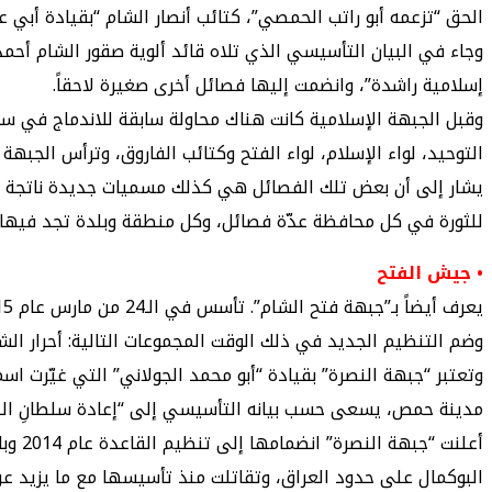
الحق “تزعمه أبو راتب الحمصي”، كتائب أنصار الشام “بقيادة أبي عم
وجاء في البيان التأسيسي الذي تلاه قائد ألوية صقور الشام أ
إسلامية راشدة”، وانضمت إليها فصائل أخرى صغيرة لاحقاً.
التوحيد، لواء الإسلام، لواء الفتح وكتائب الفاروق، وترأس الجبه
يشار إلى أن بعض تلك الفصائل هي كذلك مسميات جديدة ناتجة عن
للثورة في كل محافظة عدّة فصائل، وكل منطقة وبلدة تجد فيها أح
• جيش الفتح
وضم التنظيم الجديد في ذلك الوقت المجموعات التالية: أحرار الش
مدينة حمص، يسعى حسب بيانه التأسيسي إلى “إعادة سلطانِ اللهِ إ
البوكمال على حدود العراق، وتقاتلت منذ تأسيسها مع ما يزيد عن 30 تنظيماً مسلّحاً، وتوحّدت مع فصائل أخرى ضمن “جيش الفتح” ثم كيانات أخ