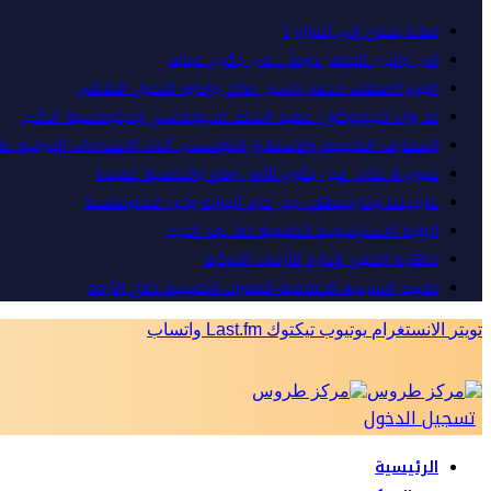
لماذا نحتاج إلى التوازن؟
إلى والدِي الحاضرِ دوماً… في ذِكرى غيابِه
الوزير المثقف محمد ياسين صالح وإدارة التحول الثقافي
ما وراء البروتوكول: عميد السلك الدبلوماسي ودبلوماسية التأثير
المصارف الخليجية والاستقرار المؤسسي أثناء الاعتداءات الإيرانية ع
عيون لا تنام.. حين يكون الأمن وفاء والتضحية عقيدة
خارجيتنا وخارجيتهم.. بين حزم الرواية ولين الدبلوماسية
الرؤية الاستراتيجية الخليجية لما بعد الحرب
جاهزية الخليج لإدارة الأزمات المركبة
تقييم السردية الإعلامية للقنوات الخليجية خلال الأزمة
تويتر
الانستغرام
يوتيوب
تيكتوك
Last.fm
واتساب
تسجيل الدخول
الرئيسية