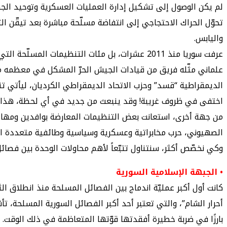
لم يكن الوصول إلى تشكيل إدارة العمليات العسكرية وتوحيد الجه
تحوّل الحراك الاحتجاجي إلى انتفاضة مسلّحة مباشرة بعد تيقّن ا
واليابس.
عرفت سوريا منذ 2011 عشرات، بل مئات التنظيما
علماني مثّله فريق من قيادات الجيش الحرّ المشكل في معظمه من
الديمقراطية “قسد” وحزب الاتحاد الديمقراطي الكرديان، ليأتي 
اختفى في ظروف غريبة! وقد ينبعث من جديد في أي لحظة، هذا دون 
من جهة أخرى، استعانت بعض التنظيمات المعارضة بوافدين ومهاجري
الصهيوني، حرب مخابراتية وعسكرية وسياسية وطائفية متعددة الأ
وكي نخصّص أكثر، سنتناول تتبّعاً لأهم محاولات الوحدة بين فصائل
• الجبهة الإسلامية السورية
بارزًا في ضربة خطيرة أفقدتها قوّتها المتعاظمة في ذلك الوقت. ي