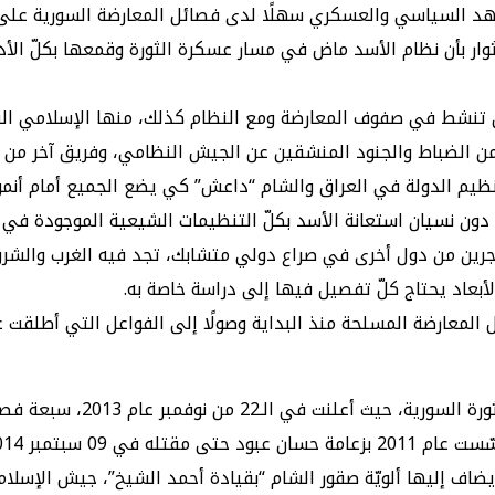
د السياسي والعسكري سهلًا لدى فصائل المعارضة السورية على الر
لثوار بأن نظام الأسد ماض في مسار عسكرة الثورة وقمعها بكلّ الأ
ت المسلّحة التي تنشط في صفوف المعارضة ومع النظام كذلك، منها الإسل
 الضباط والجنود المنشقين عن الجيش النظامي، وفريق آخر من الك
تنظيم الدولة في العراق والشام “داعش” كي يضع الجميع أمام أن
نسيان استعانة الأسد بكلّ التنظيمات الشيعية الموجودة في العا
ن من دول أخرى في صراع دولي متشابك، تجد فيه الغرب والشرق؛ أمر
بعاد يحتاج كلّ تفصيل فيها إلى دراسة خاصة به.
 المعارضة المسلحة منذ البداية وصولًا إلى الفواعل التي أطلقت ع
كانت أول أكبر عمليّة اندماج
ضاف إليها ألويّة صقور الشام “بقيادة أحمد الشيخ”، جيش الإسلام “ب