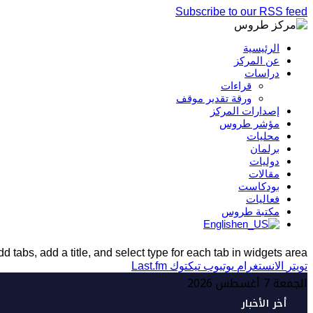
Subscribe to our RSS feed
الرئيسية
عن المركز
دراسات
قراءات
ورقة تقدير موقف
إصدارات المركز
مؤشر طروس
محليات
برلمان
دوليات
مقالات
بودكاست
فعاليات
مكتبة طروس
English
d tabs, add a title, and select type for each tab in widgets area.
تويتر
الانستغرام
يوتيوب
تيكتوك
Last.fm
الجمعة 7 أغسطس 2026
أخر الأخبار