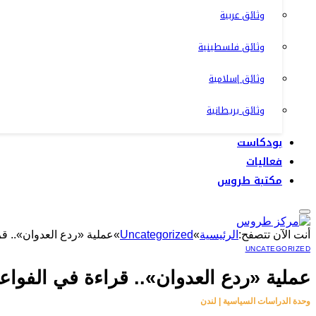
وثائق عربية
وثائق فلسطينية
وثائق إسلامية
وثائق بريطانية
بودكاست
فعاليات
مكتبة طروس
أنت الآن تتصفح:
الرئيسية
»
Uncategorized
»
عملية «ردع العدوان».. قر
UNCATEGORIZED
عملية «ردع العدوان».. قراءة في الفواع
وحدة الدراسات السياسية | لندن