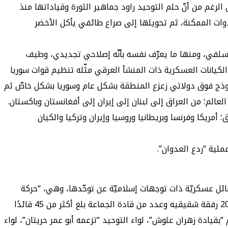
غم من أنّ حلم التوحيد راود جماهير الثورة وقياداتها منذ
دوات الممكنة، ثم تحويلها إلى صراع طائفي يأكل الأخضر
امي السلفي، ومنها ما يعرّف نفسه بأنّه إصلاحي تجديدي، وطيف
يانات العسكرية ذات المنشأ العرقي مثّله تنظيم قوات سوريا
موذج فوق دولاتي زعزع المنطقة بشكل عام وسوريا بشكل خاصّ ثم
لم؛ من العراق إلى لبنان إلى إيران إلى أفغانستان وباكستان.
يكا وفرنسا وبريطانيا وروسيا وإيران وتركيا والكيان
ملية “ردع العدوان”.
 بين الفصائل المسلحة منذ انطلاق الثورة السورية، حيث أعلنت في الـ22 من نوفمبر عام 2013، سبعة فصائل عسكريّة ذات توجهات إسلاميّة عن توحّدها، وهي، “حركة
أحرار الشام”، والتي تعتبر أحد أكبر الفصائل السورية المسلحة، تأسّست عام 2011 بزعامة حسان عبود حتى مقتله في 09 سبتمبر 2014 رفقة شقيقيه وعدد من قادة الجماعة بلغ أكثر من 45 قائدًا
قيادة زهران علوش”، لواء التوحيد “تزعمه أبو عمر حريتان”، لواء