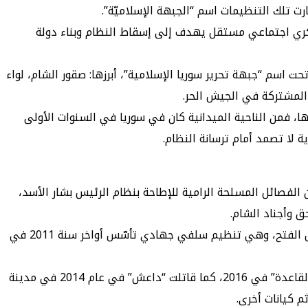
رت تلك التنظيمات اسم “الجبهة الإسلاميّة”.
كري اجتماعي مستقل يهدف إلى إسقاط النظام وبناء دولة
 سبتمبر 2012، حيث شكّل ما يقرب من 20 فصيلاً مسلّحاً، كياناً موحّداً تحت اسم “جبهة تحرير سوريا الإسلامية”، أبرزها: صقور الشام، لواء
 المشتركة في الجيش الحر.
 فمن الناحية الميدانية كان في سوريا في السنوات الأولى
 لا تصمد أمام ترسانة النظام.
إلى توحد سبع مجموعات كبرى من الفصائل المسلحة الرامية للإطاحة بنظام الرئيس بشار الأسد،
ق وأجناد الشام.
وتعتبر “جبهة النصرة” بقيادة “أبو محمد الجولاني” التي غيّرت اسمها إلى “جبهة فتح الشام” أهمّ وأقوى التنظيمات المُشكلة لجيش الفتح، وهي تنظيم سلفي جهادي تأسّس أواخر سنة 2011 في
أعلنت “جبهة النصرة” انضمامها إلى تنظيم القاعدة عام 2014 وبايعت زعيمها أيمن الظواهري، ثمّ ما لبثت أن أعلنت انفصالها عن “القاعدة” في 2016، كما قاتلت “داعش” في عام 2014 في مدينة