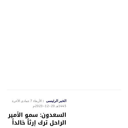
الخبر الرئيسى
الأربعاء 7 جمادى الآخرة
1445هـ 20-12-2023م
السعدون: سمو الأمير
الراحل ترك إرثاً خالداً