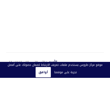
الأحدث
الأثنين 29 ربيع الثاني 1445هـ 13-
موقع مركز طروس يستخدم ملفات تعريف الارتباط لضمان حصولك على أفضل
11-2023م
12 مقترحاً برلمانياً
تجربة على موقعنا
أوافق
لتحسين الأوضاع
المعيشية للمواطنين