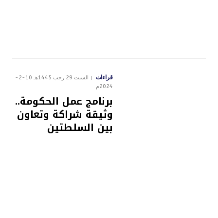
قراءات
السبت 29 رجب 1445هـ 10-2-
2024م
برنامج عمل الحكومة..
وثيقة شراكة وتعاون
بين السلطتين