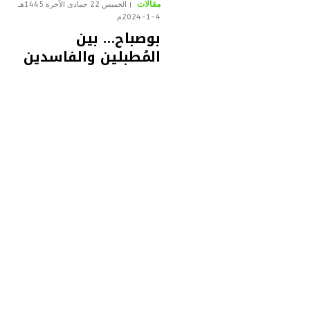
مقالات
الخميس 22 جمادى الآخرة 1445هـ
4-1-2024م
بوصباح… بين
المُطبلين والفاسدين