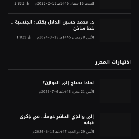
السبت 16 شعبان 1446هـ 15-2-2025م
2٬832
د. محمد حسين الدلال يكتب: الجنسية ..
خط ساخن
الأثنين 8 رمضان 1445هـ 18-3-2024م
1٬821
اختيارات المحرر
لماذا نحتاج إلى التوازن؟
الأثنين 21 محرم 1448هـ 6-7-2026م
إلى والدِي الحاضرِ دوماً… في ذِكرى
غيابِه
الأثنين 29 ذو الحجة 1447هـ 15-6-2026م