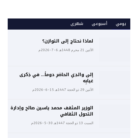
يومي
أسبوعى
شهرى
لماذا نحتاج إلى التوازن؟
الأثنين 21 محرم 1448هـ 6-7-2026م
إلى والدِي الحاضرِ دوماً… في ذِكرى
غيابِه
الأثنين 29 ذو الحجة 1447هـ 15-6-2026م
الوزير المثقف محمد ياسين صالح وإدارة
التحول الثقافي
السبت 13 ذو الحجة 1447هـ 30-5-2026م