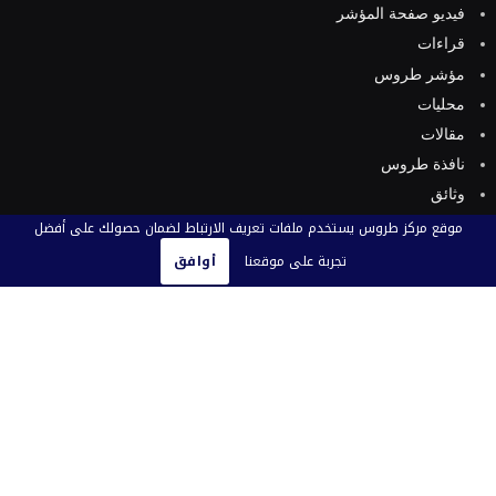
فيديو صفحة المؤشر
قراءات
مؤشر طروس
محليات
مقالات
نافذة طروس
وثائق
وثائق إسلامية
موقع مركز طروس يستخدم ملفات تعريف الارتباط لضمان حصولك على أفضل
وثائق بريطانية
تجربة على موقعنا
أوافق
وثائق عربية
وثائق فارسية
وثائق فلسطينية
وثائق كويتية
ورقة تقدير موقف