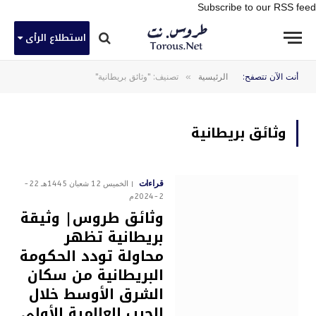
Subscribe to our RSS feed
استطلاع الرأى
»
أنت الآن تتصفح:
الرئيسية
تصنيف: "وثائق بريطانية"
وثائق بريطانية
قراءات
الخميس 12 شعبان 1445هـ 22-
2-2024م
وثائق طروس| وثيقة
بريطانية تظهر
محاولة تودد الحكومة
البريطانية من سكان
الشرق الأوسط خلال
الحرب العالمية الأولى