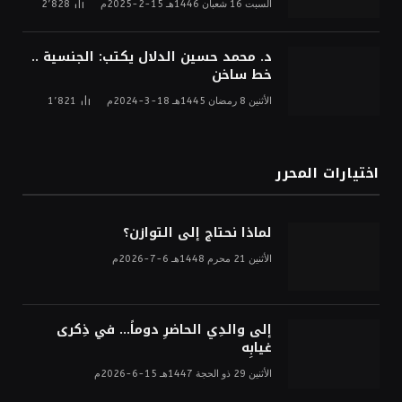
السبت 16 شعبان 1446هـ 15-2-2025م
2٬828
د. محمد حسين الدلال يكتب: الجنسية ..
خط ساخن
الأثنين 8 رمضان 1445هـ 18-3-2024م
1٬821
اختيارات المحرر
لماذا نحتاج إلى التوازن؟
الأثنين 21 محرم 1448هـ 6-7-2026م
إلى والدِي الحاضرِ دوماً… في ذِكرى
غيابِه
الأثنين 29 ذو الحجة 1447هـ 15-6-2026م