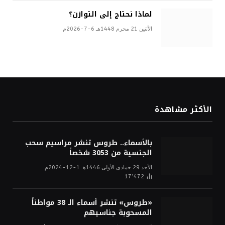
لماذا نحتاج إلى التوازن؟
الأثنين 21 محرم 1448هـ 6-7-2026م
الأكثر مشاهدة
بالأسماء.. طروس تنشر مراسيم سحب
الجنسية من 3053 شخصاً
الأحد 29 جمادى الأولى 1446هـ 1-12-2024م
17٬472
«طروس» تنشر أسماء الـ 38 مواطناً
المسحوبة جناسيهم