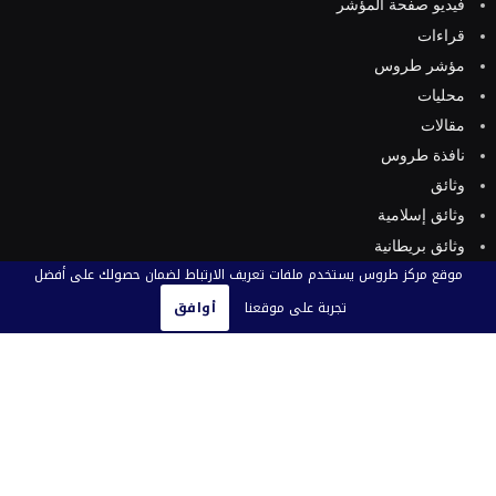
فيديو صفحة المؤشر
قراءات
مؤشر طروس
محليات
مقالات
نافذة طروس
وثائق
وثائق إسلامية
وثائق بريطانية
موقع مركز طروس يستخدم ملفات تعريف الارتباط لضمان حصولك على أفضل
وثائق عربية
تجربة على موقعنا
أوافق
وثائق فارسية
وثائق فلسطينية
وثائق كويتية
ورقة تقدير موقف