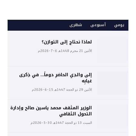
يومي
أسبوعى
شهرى
لماذا نحتاج إلى التوازن؟
الأثنين 21 محرم 1448هـ 6-7-2026م
إلى والدِي الحاضرِ دوماً… في ذِكرى
غيابِه
الأثنين 29 ذو الحجة 1447هـ 15-6-2026م
الوزير المثقف محمد ياسين صالح وإدارة
التحول الثقافي
السبت 13 ذو الحجة 1447هـ 30-5-2026م