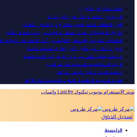
لماذا نحتاج إلى التوازن؟
إلى والدِي الحاضرِ دوماً… في ذِكرى غيابِه
الوزير المثقف محمد ياسين صالح وإدارة التحول الثقافي
ما وراء البروتوكول: عميد السلك الدبلوماسي ودبلوماسية التأثير
المصارف الخليجية والاستقرار المؤسسي أثناء الاعتداءات الإيرانية ع
عيون لا تنام.. حين يكون الأمن وفاء والتضحية عقيدة
خارجيتنا وخارجيتهم.. بين حزم الرواية ولين الدبلوماسية
الرؤية الاستراتيجية الخليجية لما بعد الحرب
جاهزية الخليج لإدارة الأزمات المركبة
تقييم السردية الإعلامية للقنوات الخليجية خلال الأزمة
تويتر
الانستغرام
يوتيوب
تيكتوك
Last.fm
واتساب
تسجيل الدخول
الرئيسية