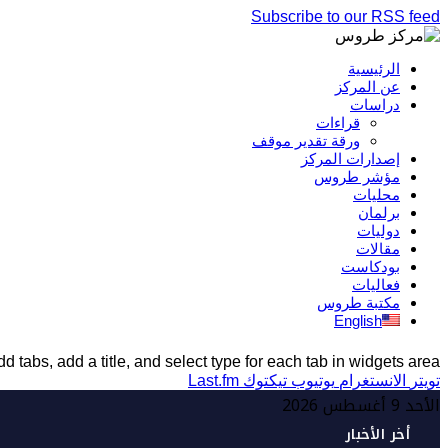
Subscribe to our RSS feed
الرئيسية
عن المركز
دراسات
قراءات
ورقة تقدير موقف
إصدارات المركز
مؤشر طروس
محليات
برلمان
دوليات
مقالات
بودكاست
فعاليات
مكتبة طروس
English
d tabs, add a title, and select type for each tab in widgets area.
تويتر
الانستغرام
يوتيوب
تيكتوك
Last.fm
الأحد 9 أغسطس 2026
أخر الأخبار