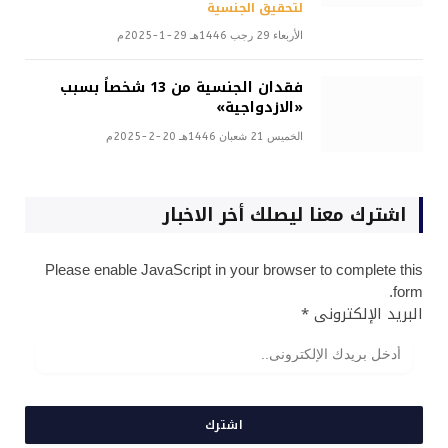
لتحقيق الجنسية
الأربعاء 29 رجب 1446هـ 29-1-2025م
فقدان الجنسية من 13 شخصاً بسبب
«الازدواجية»
الخميس 21 شعبان 1446هـ 20-2-2025م
اشترك معنا ليصلك أخر الاخبار
Please enable JavaScript in your browser to complete this
form.
البريد الإلكترونى
*
اشترك