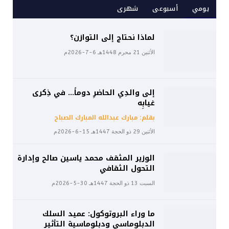
يومي
أسبوعى
شهرى
لماذا نحتاج إلى التوازن؟
الأثنين 21 محرم 1448هـ 6-7-2026م
إلى والدِي الحاضرِ دوماً… في ذِكرى
غيابِه
بقلم: مبارك عبدالله المبارك الصباح
الأثنين 29 ذو الحجة 1447هـ 15-6-2026م
الوزير المثقف محمد ياسين صالح وإدارة
التحول الثقافي
السبت 13 ذو الحجة 1447هـ 30-5-2026م
ما وراء البروتوكول: عميد السلك
الدبلوماسي ودبلوماسية التأثير