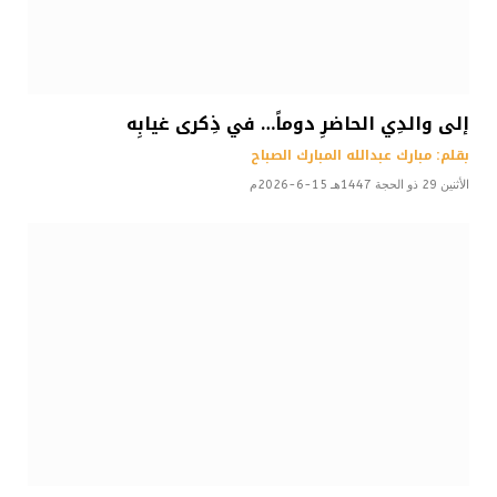
إلى والدِي الحاضرِ دوماً… في ذِكرى غيابِه
بقلم: مبارك عبدالله المبارك الصباح
الأثنين 29 ذو الحجة 1447هـ 15-6-2026م