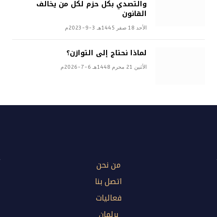
والتصدي بكل حزم لكل من يخالف
القانون
الأحد 18 صفر 1445هـ 3-9-2023م
لماذا نحتاج إلى التوازن؟
الأثنين 21 محرم 1448هـ 6-7-2026م
من نحن
اتصل بنا
فعاليات
برلمان