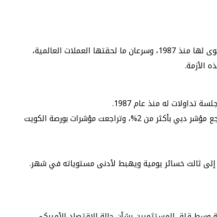
سيطر اللون الأحمر على تداولات أسواق المال العالمية، فيما يشبه الانهيارات التاريخية، حيث هوت مؤشرات بورصة اليابان لأدنى مستوى لها منذ 1987، وسرعان ما لحقتها العملات العالمية،
 الأزمة.
تداولات له منذ عام 1987.
هذا وافتتح القسط الأول من البورصات الخليجية على تراجع كبير، إذ هبطت المؤشرات الإماراتية وتداولت في المنطقة الحمراء، وتراجع مؤشر دبي بأكثر من 2%، وتراجعت مؤشرات بورصة الكويت