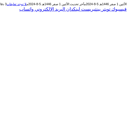
الأثنين 1 صفر 1446هـ 5-8-2024م
آخر تحديث:
الأثنين 1 صفر 1446هـ 5-8-2024م
لا توجد تعليقات
3 دقائق
فيسبوك
تويتر
بينتيريست
لينكدإن
البريد الإلكتروني
واتساب