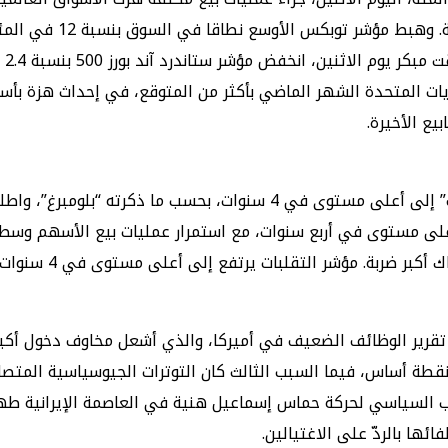
بورز 500 بنسبة 2.4 في المئة وتراجع مؤشر داو جونز الصناعي بنسبة 2.6 في المئة.
يات المتحدة الشهر الماضي بأكثر من المتوقع، في إحداث هزة بأ
ومبرغ”، واطلعت عليه “العربية Business”.
ى مستوى في أربع سنوات، مع استمرار عمليات بيع الأسهم وسط م
بر ضربة. مؤشر التقلبات يرتفع إلى أعلى مستوى في 4 سنوات.
اجعات إلى 3 أسباب رئيسية، أولها تقرير الوظائف الضعيف في أميركا، والذي أشعل م
مركزي في اليابان برفع أسعار الفائدة بأكثر من المتوقع عند 25 نقطة أساس، فيما السبب الثال
 السياسي لحركة حماس إسماعيل هنية في العاصمة الإيرانية طهرا
ائها بالردّ على الاغتيالين.