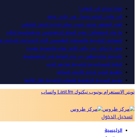
لماذا نحتاج إلى التوازن؟
إلى والدِي الحاضرِ دوماً… في ذِكرى غيابِه
الوزير المثقف محمد ياسين صالح وإدارة التحول الثقافي
ما وراء البروتوكول: عميد السلك الدبلوماسي ودبلوماسية التأثير
المصارف الخليجية والاستقرار المؤسسي أثناء الاعتداءات الإيرانية ع
عيون لا تنام.. حين يكون الأمن وفاء والتضحية عقيدة
خارجيتنا وخارجيتهم.. بين حزم الرواية ولين الدبلوماسية
الرؤية الاستراتيجية الخليجية لما بعد الحرب
جاهزية الخليج لإدارة الأزمات المركبة
تقييم السردية الإعلامية للقنوات الخليجية خلال الأزمة
تويتر
الانستغرام
يوتيوب
تيكتوك
Last.fm
واتساب
تسجيل الدخول
الرئيسية