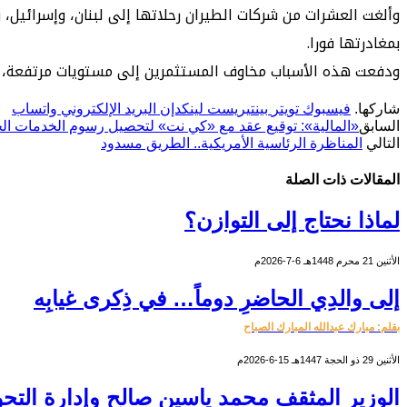
وألغت العشرات من شركات الطيران رحلاتها إلى لبنان، وإسرائيل، 
بمغادرتها فورا.
ودفعت هذه الأسباب مخاوف المستثمرين إلى مستويات مرتفعة، وأشعل
شاركها.
فيسبوك
تويتر
بينتيريست
لينكدإن
البريد الإلكتروني
واتساب
السابق
«المالية»: توقيع عقد مع «كي نت» لتحصيل رسوم الخدمات ال
التالي
المناظرة الرئاسية الأمريكية.. الطريق مسدود
المقالات
ذات الصلة
لماذا نحتاج إلى التوازن؟
الأثنين 21 محرم 1448هـ 6-7-2026م
إلى والدِي الحاضرِ دوماً… في ذِكرى غيابِه
بقلم: مبارك عبدالله المبارك الصباح
الأثنين 29 ذو الحجة 1447هـ 15-6-2026م
الوزير المثقف محمد ياسين صالح وإدارة التحو