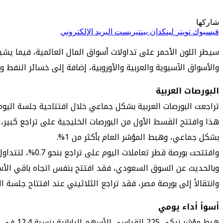
شاركها
فيسبوك
تويتر
لينكدإن
بينتيريست
البريد الإلكتروني
والأسواق الآسيوية والعربية والأوروبية، إضافة إلى خسائر النفط
البورصات العربية
تراجعت البورصات العربية بشكل جماعي خلال افتتاحية جلسة اليوم، و
بشكل جماعي، وهبط المؤشر العام بأكثر من 1%.
وافتتحت بورصة قطر تعاملات اليوم على تراجع بنحو 0.7%، لتتداول دون مستويات 10 آلاف نقطة.
وبالحديث عن السوق السعودي، فقد افتتح بنفس اتجاه باقي الأسواق الخليجية والعالمية، إذ تراجع تا
وانتقالاً إلى بورصة مصر، فقد تراجع الثلاثيني عند افتتاح جلسة اليوم
أسوأ أداء يومي
هبط مؤشر نيكي 225 القياسي للأسهم اليابانية بنسبة 12.4 في المئة، اليوم الاثنين، جراء عمليات بيع مكثفة هزت الأسواق العالمية وسط قلق المستثمرين بشأن حالة الاقتصاد الأميركي.