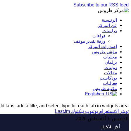
Subscribe to our RSS feed
الرئيسية
عن المركز
دراسات
قراءات
ورقة تقدير موقف
إصدارات المركز
مؤشر طروس
محليات
برلمان
دوليات
مقالات
بودكاست
فعاليات
مكتبة طروس
English
d tabs, add a title, and select type for each tab in widgets area.
تويتر
الانستغرام
يوتيوب
تيكتوك
Last.fm
الخميس 6 أغسطس 2026
أخر الأخبار