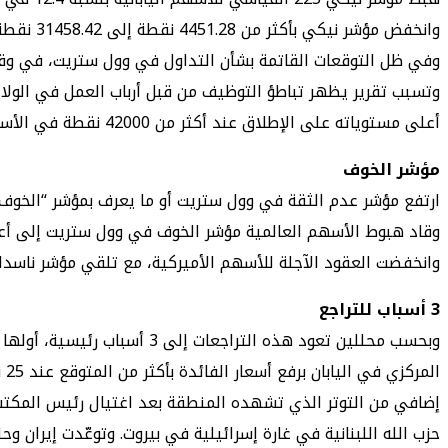
وانخفض مؤشر نيكي بأكثر من 4451.28 نقطة إلى 31458.42 نقطة. وهبط مؤشر توبكس الأوسع نطاقا في السوق بنسبة 12 في المئة مع تزايد عمليات البيع في فترة ما بعد الظهر.
وفي ظل التوقعات القاتمة بشأن التداول في وول ستريت، في وقت مبكر يوم الاثنين، انخفض مؤشر ستاندرد آند 
وتسبب تقرير يظهر تباطؤ التوظيف من قبل أرباب العمل في الولا
أعلى مستوياته على الإطلاق عند أكثر من 42000 نقطة في الأسابيع الأخيرة.
مؤشر الخوف
ارتفع مؤشر عدم الثقة في وول ستريت أو ما يعرف بمؤشر “الخوف” إلى أعلى مستوى في 4 سنوات، بحسب ما ذكرته “بل
وقاد هبوط الأسهم العالمية مؤشر الخوف في وول ستريت إلى أعل
وانخفضت العقود الآجلة للأسهم الأميركية، مع تلقي مؤشر ناسداك أك
3 أسباب للتراجع
وبحسب محللين تعود هذه التر
ال
إضافي من التوتر الذي تشهده المنطقة بعد اغتيال رئيس المكتب
حزب الله اللبنانية في غارة إسرائيلية في بيروت. وتوعّدت إيران وحلف