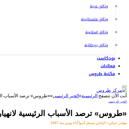
وثائق عربية
وثائق فلسطينية
وثائق إسلامية
وثائق بريطانية
بودكاست
فعاليات
مكتبة طروس
أنت الآن تتصفح:
الرئيسية
»
الخبر الرئيسى
»
«طروس» ترصد الأسباب الرئي
الخبر الرئيسى
«طروس» ترصد الأسباب الرئيسية لانهيار 
مؤشر «نيكي» الياباني يسجل أسوأ أداء يومي منذ 1987