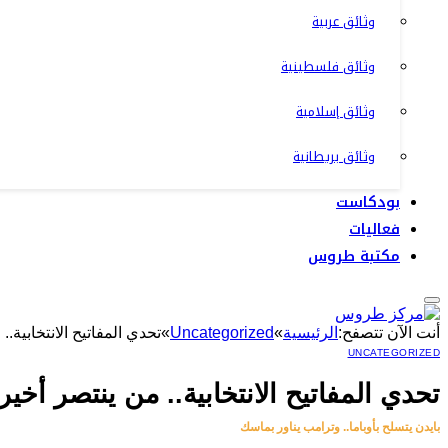
وثائق عربية
وثائق فلسطينية
وثائق إسلامية
وثائق بريطانية
بودكاست
فعاليات
مكتبة طروس
أنت الآن تتصفح:
الرئيسية
»
Uncategorized
»
تحدي المفاتيح الانتخابية..
UNCATEGORIZED
تحدي المفاتيح الانتخابية.. من ينتصر أخيرا
بايدن يتسلح بأوباما.. وترامب يناور بماسك