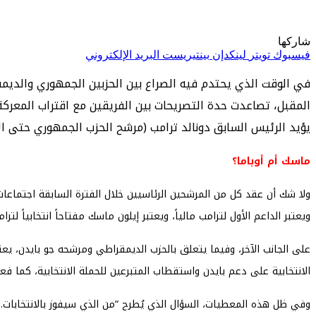
شاركها
فيسبوك
تويتر
لينكدإن
بينتيريست
البريد الإلكتروني
في الوقت الذي يحتدم فيه الصراع بين الحزبين الجمهوري والديمقر
المقبل، تصاعدت حدة التصريحات بين الفريقين مع اقتراب المعركة
يؤيد الرئيس السابق دونالد ترامب (مرشح الحزب الجمهوري حتى الآ
ماسك أم أوباما؟
ولا شك أن عقد كل من المرشحين الرئاسيين خلال الفترة السابقة اجتماعات م
ويعتبر الداعم الأول لترامب مالياً، ويعتبر إيلون ماسك مفتاحاً انتخابياً لت
على الجانب الآخر، وفيما يتعلق بالحزب الديمقراطي ومرشحه جو بايدن، يعتب
الانتخابية على دعم بايدن واستقطاب المتبرعين للحملة الانتخابية، كما فعل 
وفي ظل هذه المعطيات، السؤال الذي يُطرح “من الذي سيفوز بالانتخابات..