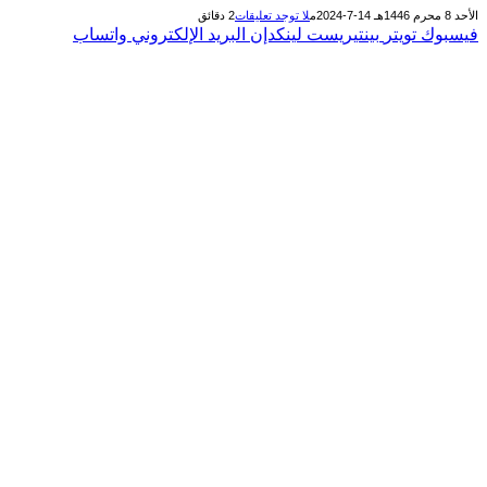
الأحد 8 محرم 1446هـ 14-7-2024م
لا توجد تعليقات
2 دقائق
فيسبوك
تويتر
بينتيريست
لينكدإن
البريد الإلكتروني
واتساب