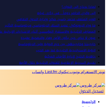
لماذا نحتاج إلى التوازن؟
إلى والدِي الحاضرِ دوماً… في ذِكرى غيابِه
الوزير المثقف محمد ياسين صالح وإدارة التحول الثقافي
ما وراء البروتوكول: عميد السلك الدبلوماسي ودبلوماسية التأثير
المصارف الخليجية والاستقرار المؤسسي أثناء الاعتداءات الإيرانية ع
عيون لا تنام.. حين يكون الأمن وفاء والتضحية عقيدة
خارجيتنا وخارجيتهم.. بين حزم الرواية ولين الدبلوماسية
الرؤية الاستراتيجية الخليجية لما بعد الحرب
جاهزية الخليج لإدارة الأزمات المركبة
تقييم السردية الإعلامية للقنوات الخليجية خلال الأزمة
تويتر
الانستغرام
يوتيوب
تيكتوك
Last.fm
واتساب
تسجيل الدخول
الرئيسية