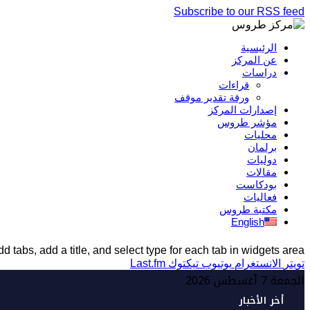
Subscribe to our RSS feed
الرئيسية
عن المركز
دراسات
قراءات
ورقة تقدير موقف
إصدارات المركز
مؤشر طروس
محليات
برلمان
دوليات
مقالات
بودكاست
فعاليات
مكتبة طروس
English
d tabs, add a title, and select type for each tab in widgets area.
تويتر
الانستغرام
يوتيوب
تيكتوك
Last.fm
الجمعة 7 أغسطس 2026
أخر الأخبار