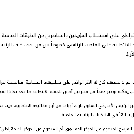
اطي على استقطاب المؤيدين والمناصرين من الطبقات الصامتة (الرم
 الانتخابية على المنصب الرئاسي خصوصاً بين من يقف خلف الرئيس
ن).
ع داعميهم كان له الأثر الواضح على حملتيهما الانتخابية، فبالنسبة لترام
رامب يمكنه توفير دعماً من متبرعين آخرين للحملة الانتخابية ما يعد تعزيزاً ل
ر الرئيس الأمريكي السابق باراك أوباما من أبرز مفاتيحه الانتخابية، حيث
سابقاً في الانتخابات الرئاسية الماضية.
 المرشح المدعوم من الجوكر الجمهوري أم المدعوم من الجوكر الديمقراطي؟”