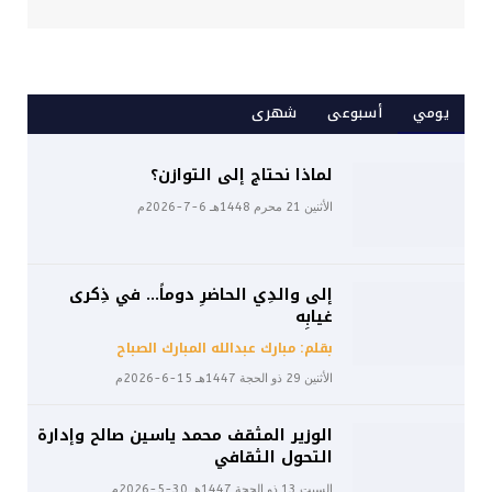
يومي
أسبوعى
شهرى
لماذا نحتاج إلى التوازن؟
الأثنين 21 محرم 1448هـ 6-7-2026م
إلى والدِي الحاضرِ دوماً… في ذِكرى
غيابِه
بقلم: مبارك عبدالله المبارك الصباح
الأثنين 29 ذو الحجة 1447هـ 15-6-2026م
الوزير المثقف محمد ياسين صالح وإدارة
التحول الثقافي
السبت 13 ذو الحجة 1447هـ 30-5-2026م