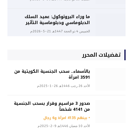
ما وراء البروتوكول: عميد السلك
الدبلوماسي ودبلوماسية التأثير
الخميس 4 ذو الحجة 1447هـ 21-5-2026م
تفضيلات المحرر
بالأسماء.. سحب الجنسية الكويتية من
3591 امرأة
الأحد 26 رجب 1446هـ 26-1-2025م
صدور 3 مراسيم وقرار بسحب الجنسية
من 4141 شخصاً
• بينهم 4135 امرأة و6 رجال
الأحد 10 شعبان 1446هـ 9-2-2025م