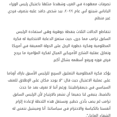
تصرفات معهودة في الغرب وشهدنا مثلها باغتيال رئيس الوزراء
الياباني شينزو آبي عام ٢٠٢٢، بيد شخص حاقد عليه بتصرف فردي
غير منظم.
تتقاطع الحالات الثلاث بنقطة جوهرية وهي استفادة الرئيس
السابق ترامب مما جرى، حيث ستعزز الدعاية الانتخابية له فكرة
المظلومية وفكرة خطورة الرجل على الدولة العميقة في أمريكا
وتغازل عقلية الشارع الأمريكي الميال لفكرة المؤامرة ما يرجح
فرض فوزه ويرفع أسهمه بشكل أكبر.
يؤكد فكرة المظلومية التعليق السريع للرئيس الأسبق باراك أوباما
على عملية الاغتيال حيث قال: “لا يوجد مكان على الإطلاق للعنف
السياسي في ديمقراطيتنا. ورغم أننا لا نعرف بعد ما حدث
بالضبط، ينبغي لنا جميعا أن نشعر بالارتياح لأن الرئيس السابق
ترامب لم يصب بأذى خطير، ونستغل هذه اللحظة لإعادة إلزام
أنفسنا بالكياسة والاحترام في سياساتنا. أنا وميشيل نتمنى له
الشفاء العاجل”.