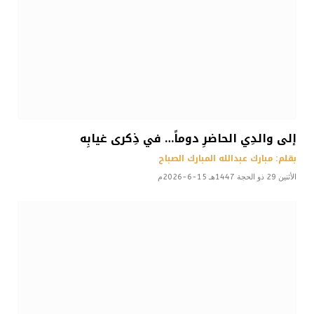
إلى والدِي الحاضرِ دوماً… في ذِكرى غيابِه
بقلم: مبارك عبدالله المبارك الصباح
الأثنين 29 ذو الحجة 1447هـ 15-6-2026م