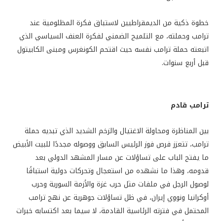
خطوة ذكية من الديمقراطيين لاستباق فكرة المظلومية عند
ترامب وحملته، مع التلميح الضمني لفكرة العنف السياسي الذي
اتبعته حملة ترامب نفسه حيث اقتحم الكونغرس ومبنى الكابيتول
قبل أربع سنوات.
ترامب قادم
بين المناظرة ومحاولة الاغتيال والزخم الشديد الذي تبديه حملة
ترامب، تتعزز فرص فوز الرئيس السابق ووصوله مجددًا للبيت الأبيض
ما يفتح الباب على تساؤلات عن مسار المشهد الدولي بعد
قدومه، وهذا ما نشهده من استعجال وتحركات دولية استباقًا
لوصول الرجل في ملفات مثل حرب غزة والأزمة السورية وحرب
أوكرانيا ونووي إيران، في ظل تساؤلات جوهرية عن نهج ترامب
المحتمل في فترته الرئاسية القادمة، لا سيما بعد اكتسابه خبرات