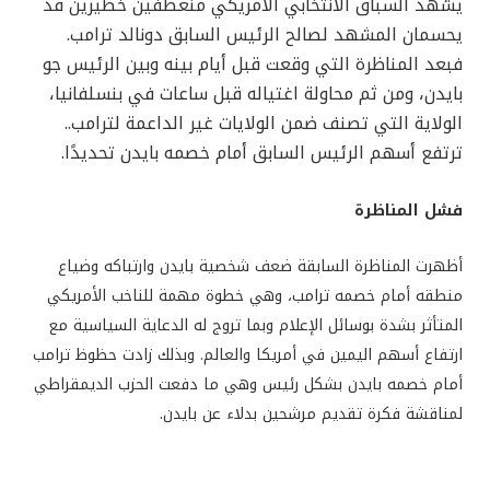
يشهد السباق الانتخابي الأمريكي منعطفين خطيرين قد
يحسمان المشهد لصالح الرئيس السابق دونالد ترامب.
فبعد المناظرة التي وقعت قبل أيام بينه وبين الرئيس جو
بايدن، ومن ثم محاولة اغتياله قبل ساعات في بنسلفانيا،
الولاية التي تصنف ضمن الولايات غير الداعمة لترامب..
ترتفع أسهم الرئيس السابق أمام خصمه بايدن تحديدًا.
فشل المناظرة
أظهرت المناظرة السابقة ضعف شخصية بايدن وارتباكه وضياع
منطقه أمام خصمه ترامب، وهي خطوة مهمة للناخب الأمريكي
المتأثر بشدة بوسائل الإعلام وبما تروج له الدعاية السياسية مع
ارتفاع أسهم اليمين في أمريكا والعالم. وبذلك زادت حظوظ ترامب
أمام خصمه بايدن بشكل رئيس وهي ما دفعت الحزب الديمقراطي
لمناقشة فكرة تقديم مرشحين بدلاء عن بايدن.