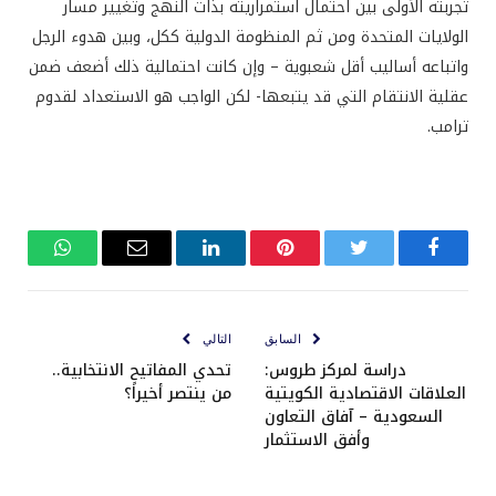
تجربته الأولى بين احتمال استمراريته بذات النهج وتغيير مسار
الولايات المتحدة ومن ثم المنظومة الدولية ككل، وبين هدوء الرجل
واتباعه أساليب أقل شعبوية – وإن كانت احتمالية ذلك أضعف ضمن
عقلية الانتقام التي قد يتبعها- لكن الواجب هو الاستعداد لقدوم
ترامب.
فيسبوك
تويتر
بينتيريست
لينكدإن
البريد
واتساب
الإلكتروني
السابق
التالي
دراسة لمركز طروس:
تحدي المفاتيح الانتخابية..
العلاقات الاقتصادية الكويتية
من ينتصر أخيراً؟
السعودية – آفاق التعاون
وأفق الاستثمار