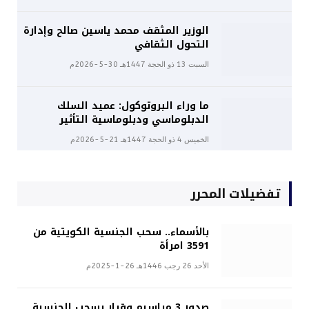
الوزير المثقف محمد ياسين صالح وإدارة
التحول الثقافي
السبت 13 ذو الحجة 1447هـ 30-5-2026م
ما وراء البروتوكول: عميد السلك
الدبلوماسي ودبلوماسية التأثير
الخميس 4 ذو الحجة 1447هـ 21-5-2026م
تفضيلات المحرر
بالأسماء.. سحب الجنسية الكويتية من
3591 امرأة
الأحد 26 رجب 1446هـ 26-1-2025م
صدور 3 مراسيم وقرار بسحب الجنسية