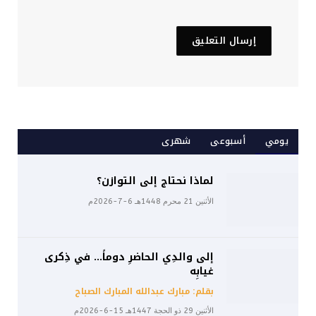
يومي
أسبوعى
شهرى
لماذا نحتاج إلى التوازن؟
الأثنين 21 محرم 1448هـ 6-7-2026م
إلى والدِي الحاضرِ دوماً… في ذِكرى
غيابِه
بقلم: مبارك عبدالله المبارك الصباح
الأثنين 29 ذو الحجة 1447هـ 15-6-2026م