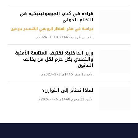
قراءة في كتاب الجيوبوليتيكية في
النظام الدولي
دراسة في فكر المنظر الروسي الكسندر دوغين
الخميس 6 رجب 1445هـ 18-1-2024م
وزير الداخلية: تكثيف المتابعة الأمنية
والتصدي بكل حزم لكل من يخالف
القانون
الأحد 18 صفر 1445هـ 3-9-2023م
لماذا نحتاج إلى التوازن؟
الأثنين 21 محرم 1448هـ 6-7-2026م