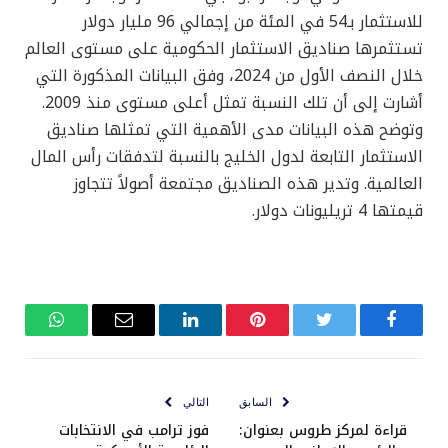
للاستثمار بـ54 في المئة من إجمالي 96 مليار دولار
تستثمرها صناديق الاستثمار الحكومية على مستوى العالم
خلال النصف الأول من 2024، وفق البيانات المذكورة التي
أشارت إلى أن تلك النسبة تمثل أعلى مستوى منذ 2009.
وتوضح هذه البيانات مدى الأهمية التي تمثلها صناديق
الاستثمار التابعة لدول الخليج بالنسبة لتدفقات رأس المال
العالمية. وتدير هذه الصناديق مجتمعة أصولاً تتجاوز
قيمتها 4 تريليونات دولار.
فيسبوك
تويتر
بينتيريست
لينكدإن
البريد
واتساب
الإلكتروني
السابق
التالي
قراءة لمركز طروس بعنوان:
فوز ترامب في الانتخابات