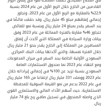
في القطاع السياحي حققت المملكة نموًا في إنفاق الزوار
القادمين من الخارج خلال الربع الأول من عام 2024 بنسبة
22.9% بالمقارنة مع الربع الأول من عام 2023، وتجاوز
إجمالي إنفاقهم مبلغ 45 مليار ريال، وقد حققت فائضًا في
بند السفر يقدر بمبلغ 24 مليار ريال وبنسبة نمو للفائض
تتجاوز 46% مقارنة بالفترة المماثلة من عام 2023 وفق
بيانات وزارة السياحة في المملكة التي أكدت أن إنفاق
المسافرين من المملكة إلى الخارج يقدر بنحو 21 مليار ريال
خلال الفترة نفسها، والتي أكدتها بيانات البنك المركزي
السعودي الأولية الخاصة ببند السفر في ميزان المدفوعات.
ومع انتهاء عام 2023 نما صندوق الاستثمارات العامة
السعودي بنسبة تزيد عن 100% في إجمالي إيراداته خلال
عام 2023 ووصلت 331 مليار ريال ارتفاعا من 165 مليار ريال
في عام 2022 بدعم من نمو القيمة السوقية للمحفظة
الاستثمارية.. حيث أسهم الأداء المالي والاستثماري القوي
الذي واصله الصندوق في تسجيل صافي ربح بلغ 74 مليار
ريال.