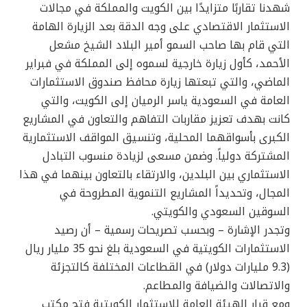
شهدنا تقاربًا متزايدًا بين الكويت والمملكة في مجالات
الاستثمار الاقتصادي على وجه الدقة بعد الزيارة الهامة
التي قام بها صاحب السمو أمير البلاد الشيخ مشعل
الأحمد، كأول زيارة خارجية لسموه إلى المملكة في فبراير
الماضي، والتي تبعتها زيارة محافظ صندوق الاستثمارات
العامة في السعودية ياسر الرميان إلى الكويت، والتي
كانت بهدف تعزيز مقاربات التفاهم والتعاون في المشاريع
الكبرى بأسواقهما المحلية، وتنسيق المواقف الاستثمارية
المشتركة دولياً. وضمن مسعى لزيادة منسوب التبادل
الاستثماري بين البلدين، والارتقاء بالتعاون بينهما في هذا
المجال، وتحديداً المشاريع التنموية المطروحة في
السوقين السعودي والكويتي.
وتجدر الإشارة – وبحسب تصريحات رسمية – أن رصيد
الاستثمارات الكويتية في السعودية بلغ نحو 35 مليار ريال
(9.3 مليارات دولار) في القطاعات المختلفة كالتجزئة
والاتصالات والضيافة والمطاعم.
ومع قرار الهيئة العامة للاستثمار الكويتية فتح مكتب