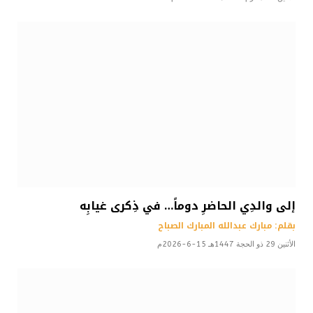
إلى والدِي الحاضرِ دوماً… في ذِكرى غيابِه
بقلم: مبارك عبدالله المبارك الصباح
الأثنين 29 ذو الحجة 1447هـ 15-6-2026م