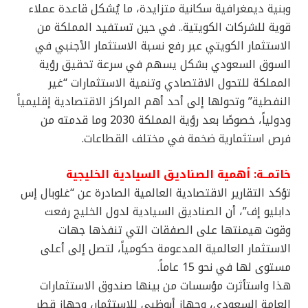
وبنية ديمغرافية سكانية متزايدة، ما يُشكل قاعدة عملاء
قوية للشركات الكويتية.. في حين تستفيد المملكة من
الاستثمار الكويتي عبر رفع نسبة الاستثمار الأجنبي في
السوق السعودي بشكل يسهم في سرعة تحقيق رؤية
المملكة للتحول الاقتصادي وتنمية الاستثمارات “غير
النفطية” وتحولها إلى أحد أهم المراكز الاقتصادية إقليمياً
ودولياً، خصوصًا بعد رؤية المملكة 2030 وما قدمته من
فرص استثمارية ضخمة في مختلف القطاعات.
خاتمــة: أهمية الصناديق السيادية الخليجية
تؤكد التقارير الاقتصادية العالمية الصادرة عن “غلوبال إس
دابليو إف”، أن الصناديق السيادية لدول الخليج رفعت
وقوت هيمنتها على الصفقات التي تنفذها جهات
الاستثمار العالمية المدعومة حكومياً، لتصل إلى أعلى
مستوى لها في نحو 15 عاماً.
هذا واستأثرت مؤسسات من بينها صندوق الاستثمارات
العامة السعودي، وجهاز أبوظبي للاستثمار، وجهاز قطر