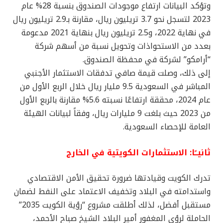
وتؤكد البيانات ارتفاع موجودات الصندوق بنسبة 28% عام
2023 لتسجل نحو 3.7 تريليون ريال، مقارنة بـ2.9 تريليون ريال
في نهاية 2022، و2.5 تريليون ريال بنهاية 2021 مدعومة
بعدد من الاستحواذات وتحويل نسبة من أسهم شركة
“أرامكو” لشركة في محفظة الصندوق.
إلى ذلك، وصلت قيمة صافي تدفقات الاستثمار الأجنبي
المباشر في السعودية 9.5 مليار ريال خلال الربع الأول من
عام 2024، محققة ارتفاعًا نسبته 5.6% مقارنة بالربع الأول
من 2023 حيث بلغت 9 مليارات ريال، وفقاً لبيانات الهيئة
العامة للإحصاء السعودية.
ثانيــًا: الاستثمارات الكويتية في الخارج
تدرك الكويت وقيادتها ضرورة تحقيق الأمن الاقتصادي
واستدامته في البلاد وتخفيف الاعتماد على النفط لضمان
مستقبل أفضل، لذلك أطلقت مشروع “رؤية الكويت 2035”
الحاملة لرؤى المغفور أمير البلاد الشيخ صباح الأحمد،