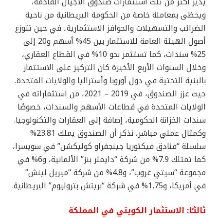
يدير أكثر من ثلث استثمارات صندوق الأجيال القادمة،
ويحظى بمعاملة خاصة من الحكومة البريطانية من ناحية
الضرائب والتسهيلات والحوافز الاستثمارية.. في حين تتوزع
أصول الهيئة العامة للاستثمار بين 45% أسهم و20 إلى
25% سندات، كما تستثمر نحو 10% في القطاع العقاري،
وخلال السنوات الأربع الأخيرة كان التركيز على الاستثمار
بالبنية التحتية في دول أوروبا وأستراليا والولايات المتحدة.
حيث عزز الصندوق، في 2019 – 2021، من استثماراته في
الولايات المتحدة في قطاعات الأسهم والسندات، خصوصًا
سندات الخزانة الحكومية، إضافة إلى العقارات والتكنولوجيا.
وكمثال عملي مباشر، نذكر أن الصندوق يملك 23.81%
سلسلة “فنادق فيكتوريا جينجفراو كوليكشن” في سويسرا،
كما تمتلك 7.9% من شركة “دايملر بنز” الألمانية، و6% في
مجموعة “سيتي غروب”، و4.8% من شركة “ميريل لينش”
في أمريكا، و1,75% في شركة “بريتش بتروليوم” البريطانية.
ثالثـًا: الاستثمار الكويتي في المملكة