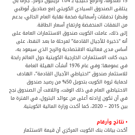
15 صندوقاً، والرابع خليجياً بـ 1.04 تريليون دولار.. جازمًا بأن
يتلقى الصندوق السيادي الكويتي (مع صناديق أبوظبي
وقطر) تدفقات رأسمالية ضخمة نهاية العام الحالي، بدعم
من النفقات المنخفضة وارتفاع أسعار الطاقة.
إلى ذلك، عاملت الكويت صندوق الاستثمارات العامة على
أنه “ذخيرة للأجيال القادمة” لمرحلة ما بعد النفط، على
أساس مدى فعاليته الاقتصادية والربح الذي سيعود به،
حيث كانت الاستثمارات الخارجية الكويتية حول العالم رابحة
في عمومها؛ وفي عام 1976 أنشأت الهيئة العامة
للاستثمار صندوق “احتياطي الأجيال القادمة”، الهادف
لحماية ثروة الكويت بتحويل 50% من رصيد صندوق
الاحتياطي العام في ذلك الوقت، واللافت أن الصندوق نجح
في أن تكون إرادته أعلى من عوائد البترول، في الفترة ما
بين 2015 – 2020، كما أكدت وزارة المالية الكويتية.
• نتائج وأرقام
أكدت بيانات بنك الكويت المركزي أن قيمة الاستثمار