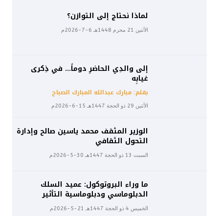
لماذا نحتاج إلى التوازن؟
الأثنين 21 محرم 1448هـ 6-7-2026م
إلى والدِي الحاضرِ دوماً… في ذِكرى
غيابِه
بقلم: مبارك عبدالله المبارك الصباح
الأثنين 29 ذو الحجة 1447هـ 15-6-2026م
الوزير المثقف محمد ياسين صالح وإدارة
التحول الثقافي
السبت 13 ذو الحجة 1447هـ 30-5-2026م
ما وراء البروتوكول: عميد السلك
الدبلوماسي ودبلوماسية التأثير
الخميس 4 ذو الحجة 1447هـ 21-5-2026م