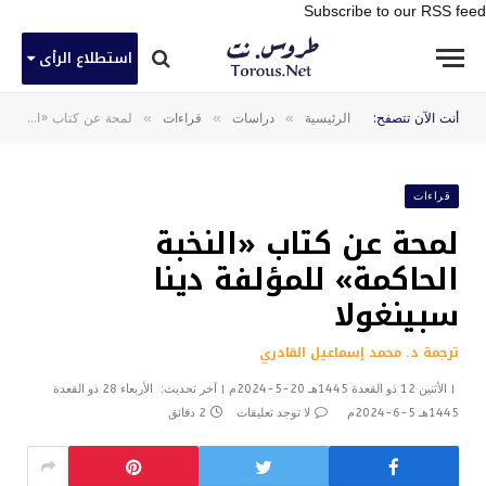
Subscribe to our RSS feed
استطلاع الرأى
»
»
»
أنت الآن تتصفح:
الرئيسية
دراسات
قراءات
لمحة عن كتاب «النخبة الحاكمة» للمؤلفة دينا سبينغولا
قراءات
لمحة عن كتاب «النخبة
الحاكمة» للمؤلفة دينا
سبينغولا
ترجمة د. محمد إسماعيل القادري
الأثنين 12 ذو القعدة 1445هـ 20-5-2024م
آخر تحديث:
الأربعاء 28 ذو القعدة
1445هـ 5-6-2024م
لا توجد تعليقات
2 دقائق