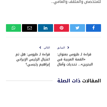
للمتخصص والمثقف والعامي…
فيسبوك
تويتر
بينتيريست
لينكدإن
البريد
واتساب
الإلكتروني
السابق
التالي
قراءة لـ طروس بعنوان:
قراءة لـ طروس: هل تم
«القمة العربية في
اغتيال الرئيس الإيراني
البحرين»… تحديات وآمال
إبراهيم رئيسي؟
المقالات
ذات الصلة