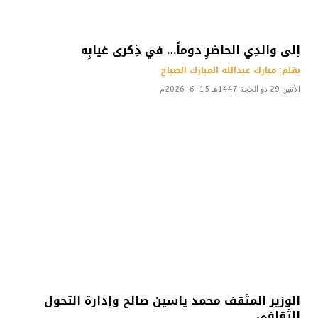
إلى والدِي الحاضرِ دوماً… في ذِكرى غيابِه
بقلم: مبارك عبدالله المبارك الصباح
الأثنين 29 ذو الحجة 1447هـ 15-6-2026م
الوزير المثقف محمد ياسين صالح وإدارة التحول
الثقافي