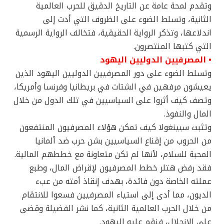
وتقدم لمحة عامة عن التاريخ الدقيق للحرب العالمية
الثانية، وتسلط الضوء على الظروف التي أدت إلى
اندلاعها، وتذكر الرواية الحقيقية، فتخالف الرواية الرسمية
التي كتبها المنتصرون.
• المصرفيين الدوليين اليهود
وتسلط الضوء على دور المصرفيين الدوليين اليهود الذين
يعيشون مرفهين في الشتات في بريطانيا وفرنسا وأمريكا،
وتصف كيف أثروا على السياسيين في تلك الدول من خلال
المال والنفوذ.
وتثبت سبينغولا كيف تمكن هؤلاء المصرفيون المنتفعون
من الحروب من إقناع السياسيين بشن حرب ضد ألمانيا
المحبة للسلام، لأنها لم تكن متعاونة مع خططهم المالية.
فقد رفض هتلر خطط المصرفيون لإقراض المال، وطبع
عملته الخاصة دون فائدة، بهدف إنقاذ أمته من عبء
الديون، مما أدى إلى استياء المصرفيين فسعوا للانتقام
من خلال الحرب العالمية الثانية، كما نشر الفضيلة وقضى
على الانحلال، فنقم عليه اليهود.