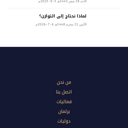
الأحد 18 صفر 1445هـ 3-9-2023م
لماذا نحتاج إلى التوازن؟
الأثنين 21 محرم 1448هـ 6-7-2026م
من نحن
اتصل بنا
فعاليات
برلمان
دوليات