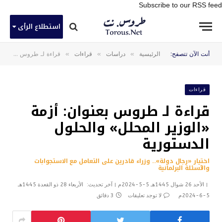
Subscribe to our RSS feed
استطلاع الرأى
»
»
»
أنت الآن تتصفح:
الرئيسية
دراسات
قراءات
قراءة لـ طروس بعنوان: أزمة «الوزير المحلل» والحلول الدستورية
قراءات
قراءة لـ طروس بعنوان: أزمة
«الوزير المحلل» والحلول
الدستورية
اختيار «رجال دولة».. وزراء قادرين على التعامل مع الاستجوابات
والأسئلة البرلمانية
الأحد 26 شوال 1445هـ 5-5-2024م
آخر تحديث:
الأربعاء 28 ذو القعدة 1445هـ
5-6-2024م
لا توجد تعليقات
3 دقائق