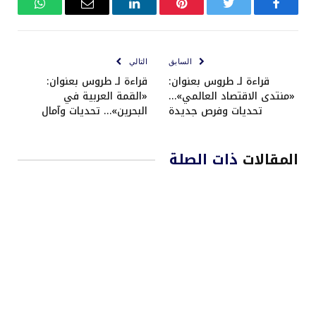
فيسبوك
تويتر
بينتيريست
لينكدإن
البريد
واتساب
الإلكتروني
السابق
التالي
قراءة لـ طروس بعنوان:
قراءة لـ طروس بعنوان:
«منتدى الاقتصاد العالمي»…
«القمة العربية في
تحديات وفرص جديدة
البحرين»… تحديات وآمال
المقالات
ذات الصلة