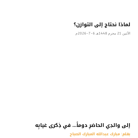
لماذا نحتاج إلى التوازن؟
الأثنين 21 محرم 1448هـ 6-7-2026م
إلى والدِي الحاضرِ دوماً… في ذِكرى غيابِه
بقلم: مبارك عبدالله المبارك الصباح