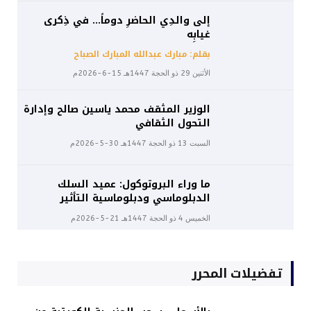
إلى والدِي الحاضرِ دوماً… في ذِكرى
غيابِه
بقلم: مبارك عبدالله المبارك الصباح
الأثنين 29 ذو الحجة 1447هـ 15-6-2026م
الوزير المثقف محمد ياسين صالح وإدارة
التحول الثقافي
السبت 13 ذو الحجة 1447هـ 30-5-2026م
ما وراء البروتوكول: عميد السلك
الدبلوماسي ودبلوماسية التأثير
الخميس 4 ذو الحجة 1447هـ 21-5-2026م
تفضيلات المحرر