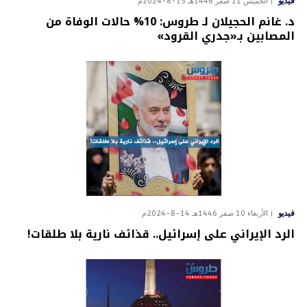
فيديو
الخميس 11 صفر 1446هـ 15-8-2024م
د. غانم الحجيلان لـ طروس: 10% حالات الوفاة من
المصابين بـ«جدري القرود»
فيديو
الأربعاء 10 صفر 1446هـ 14-8-2024م
الرد الإيراني على إسرائيل.. قذائف نارية بلا طلقات!