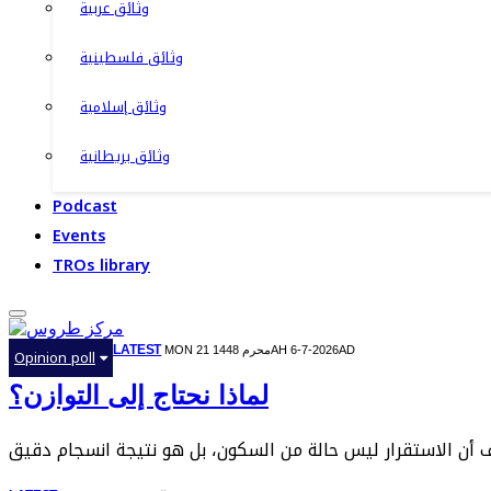
وثائق عربية
وثائق فلسطينية
وثائق إسلامية
وثائق بريطانية
Podcast
Events
TROs library
LATEST
MON 21 محرم 1448AH 6-7-2026AD
Opinion poll
لماذا نحتاج إلى التوازن؟