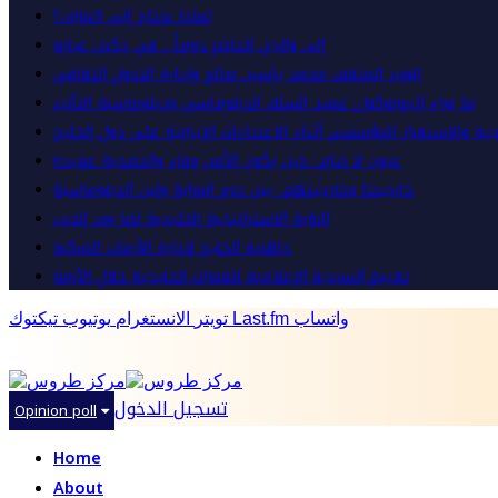
لماذا نحتاج إلى التوازن؟
إلى والدِي الحاضرِ دوماً… في ذِكرى غيابِه
الوزير المثقف محمد ياسين صالح وإدارة التحول الثقافي
ما وراء البروتوكول: عميد السلك الدبلوماسي ودبلوماسية التأثير
ية والاستقرار المؤسسي أثناء الاعتداءات الإيرانية على دول الخليج
عيون لا تنام.. حين يكون الأمن وفاء والتضحية عقيدة
خارجيتنا وخارجيتهم.. بين حزم الرواية ولين الدبلوماسية
الرؤية الاستراتيجية الخليجية لما بعد الحرب
جاهزية الخليج لإدارة الأزمات المركبة
تقييم السردية الإعلامية للقنوات الخليجية خلال الأزمة
واتساب
Last.fm
تويتر
الانستغرام
يوتيوب
تيكتوك
تسجيل الدخول
Opinion poll
Home
About