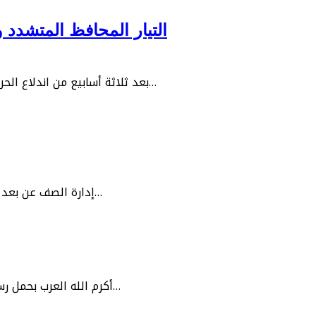
التيار المحافظ المتشدد و
بعد ثلاثة أسابيع من اندلاع الحرب الأمريكية – الإسرائيلية على إيران واعتداءات الأخيرة على دول…
إدارة الصف عن بعد لا تقل أهمية عن إدارة الصف المعتاد، حيث تشمل إدارة الفصول…
أكرم الله العرب بحمل رسالة الإسلام وأنزل كتابه الكريم بلسان عربي مبين، وأعز الله العرب…