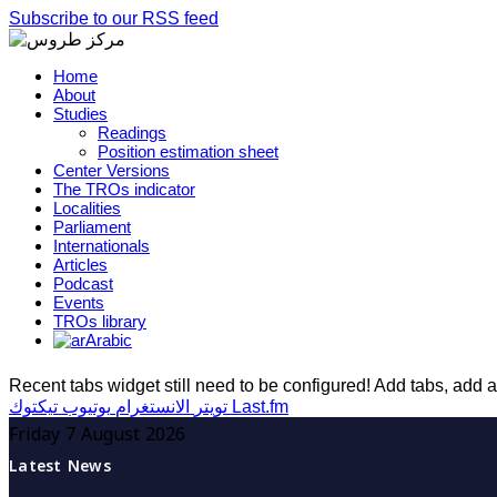
Subscribe to our RSS feed
Home
About
Studies
Readings
Position estimation sheet
Center Versions
The TROs indicator
Localities
Parliament
Internationals
Articles
Podcast
Events
TROs library
Arabic
Recent tabs widget still need to be configured! Add tabs, add a 
Last.fm
تويتر
الانستغرام
يوتيوب
تيكتوك
Friday 7 August 2026
Latest News