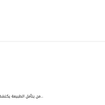
من يتأمل الطبيعة يكتشف أن الاستقرار ليس حالة من السكون، بل هو نتيجة انسجام دقيق…