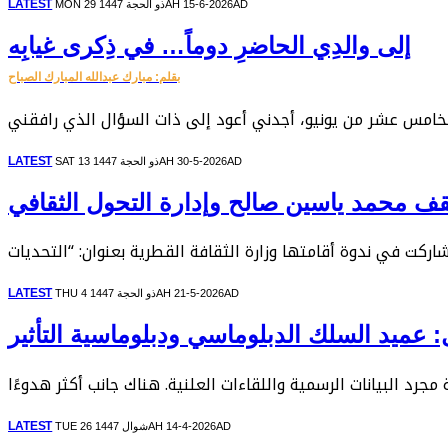
LATEST
MON 29 ذو الحجة 1447AH 15-6-2026AD
إلى والدِي الحاضرِ دوماً… في ذِكرى غيابِه
بقلم: مبارك عبدالله المبارك الصباح
LATEST
SAT 13 ذو الحجة 1447AH 30-5-2026AD
ثقف محمد ياسين صالح وإدارة التحول الثقافي
LATEST
THU 4 ذو الحجة 1447AH 21-5-2026AD
: عميد السلك الدبلوماسي ودبلوماسية التأثير
LATEST
TUE 26 شوال 1447AH 14-4-2026AD