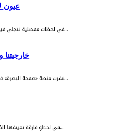
عيون لا
في لحظات مفصلية تتجلى فيها أصالة الوطن وعمق انتماء أبنائه، أعلنت وزارة الداخلية عن إنجازٍ…
خارجيتنا و
نشرت منصة «صفحة البصرة» في الأسبوع الأول من هذا الشهر ادعاءً خطيراً يزعم انطلاق صاروخ…
في لحظةٍ فارقة تعيشها الكويت ودول الخليج، بدا شهر رمضان هذا العام مختلفاً في ملامحه…