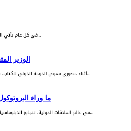
في كل عام يأتي الخامس عشر من يونيو، أجدني أعود إلى ذات السؤال الذي رافقني…
الوزير الم
أثناء حضوري معرض الدوحة الدولي للكتاب، شاركت في ندوة أقامتها وزارة الثقافة القطرية بعنوان: “التحديات…
ما وراء البروتوكول
في عالم العلاقات الدولية، تتجاوز الدبلوماسية مجرد البيانات الرسمية واللقاءات العلنية. هناك جانب أكثر هدوءًا…