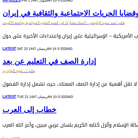
ARTICLES
FRI 1 شوال 1447AH 20-3-2026AD
قضايا الحريات الاجتماعية والثقافية في إيران
بقلم: حمد حميد البلوشي - أستاذ مشارك في قسم العلوم السياسية بجامعة الكويت
LATEST
SAT 25 رمضان 1447AH 14-3-2026AD
إدارة الصف في التعليم عن بعد
بقلم: د. عهود الهاجري
LATEST
TUE 21 رمضان 1447AH 10-3-2026AD
خطاب إلى العرب