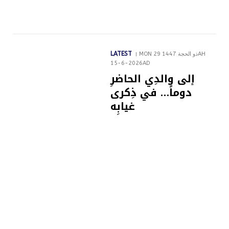
LATEST
MON 29 ذو الحجة 1447AH
15-6-2026AD
إلى والدِي الحاضرِ
دوماً… في ذِكرى
غيابِه