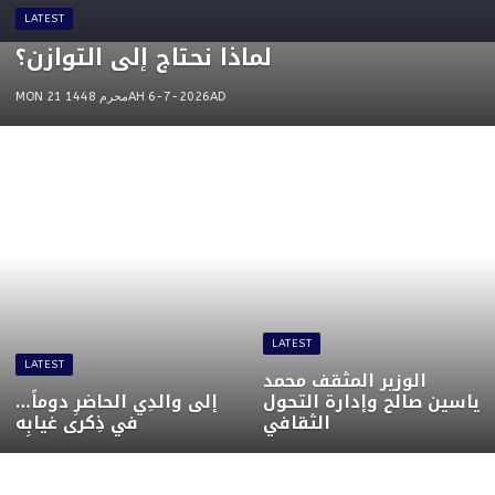
LATEST
لماذا نحتاج إلى التوازن؟
MON 21 محرم 1448AH 6-7-2026AD
LATEST
LATEST
الوزير المثقف محمد
ياسين صالح وإدارة التحول
إلى والدِي الحاضرِ دوماً…
الثقافي
في ذِكرى غيابِه