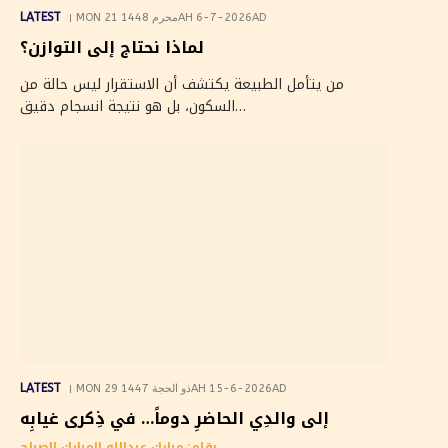
LATEST
MON 21 محرم 1448AH 6-7-2026AD
لماذا نحتاج إلى التوازن؟
من يتأمل الطبيعة يكتشف أن الاستقرار ليس حالة من
السكون، بل هو نتيجة انسجام دقيق…
LATEST
MON 29 ذو الحجة 1447AH 15-6-2026AD
إلى والدِي الحاضرِ دوماً… في ذِكرى غيابِه
بقلم: مبارك عبدالله المبارك الصباح