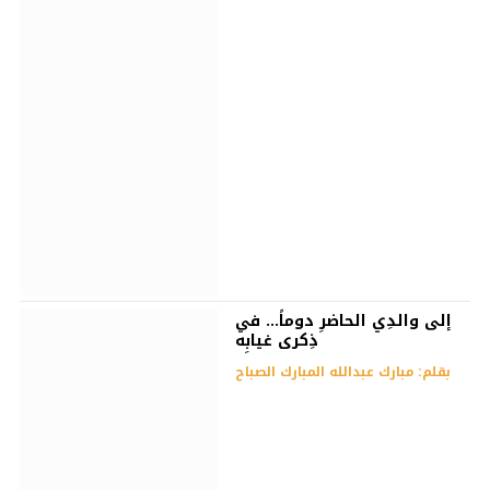
إلى والدِي الحاضرِ دوماً… في
ذِكرى غيابِه
بقلم: مبارك عبدالله المبارك الصباح