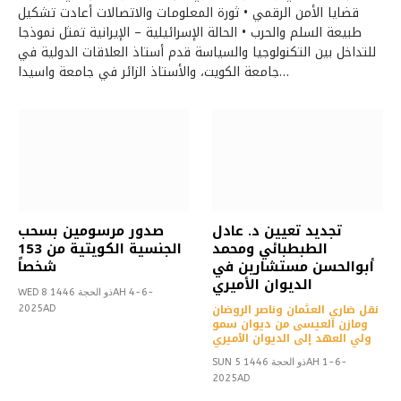
قضايا الأمن الرقمي • ثورة المعلومات والاتصالات أعادت تشكيل
طبيعة السلم والحرب • الحالة الإسرائيلية – الإيرانية تمثل نموذجا
للتداخل بين التكنولوجيا والسياسة قدم أستاذ العلاقات الدولية في
جامعة الكويت، والأستاذ الزائر في جامعة واسيدا…
تجديد تعيين د. عادل
صدور مرسومين بسحب
الطبطبائي ومحمد
الجنسية الكويتية من 153
أبوالحسن مستشارين في
شخصاً
الديوان الأميري
WED 8 ذو الحجة 1446AH 4-6-
نقل ضاري العثمان وناصر الروضان
2025AD
ومازن العيسى من ديوان سمو
ولي العهد إلى الديوان الأميري
SUN 5 ذو الحجة 1446AH 1-6-
2025AD