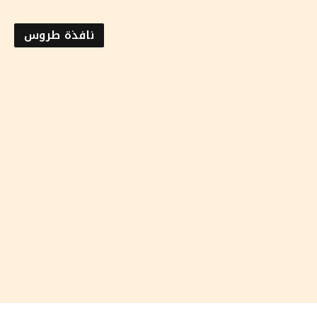
نافذة طروس