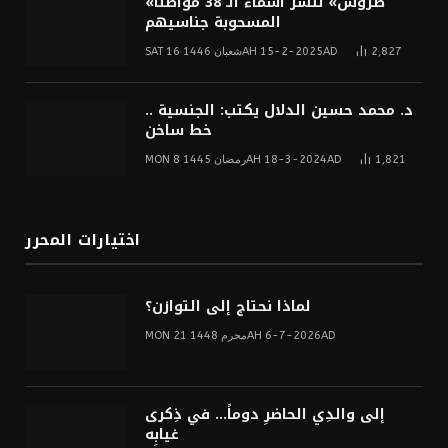
«طروس» تنشر أسماء الـ 38 مواطناً
المسحوبة جناسيهم
2,827
SAT 16 شعبان 1446AH 15-2-2025AD
د. محمد حسين الدلال يكتب: الجنسية ..
خط ساخن
1,821
MON 8 رمضان 1445AH 18-3-2024AD
اختيارات المحرر
لماذا نحتاج إلى التوازن؟
MON 21 محرم 1448AH 6-7-2026AD
إلى والدِي الحاضرِ دوماً… في ذِكرى
غيابِه