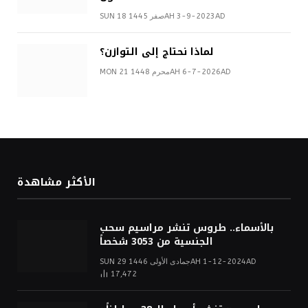
SUN 18 صفر 1445AH 3-9-2023AD
لماذا نحتاج إلى التوازن؟
MON 21 محرم 1448AH 6-7-2026AD
الأكثر مشاهدة
بالأسماء.. طروس تنشر مراسيم سحب
الجنسية من 3053 شخصاً
SUN 29 جمادى الأولى 1446AH 1-12-2024AD
17,472