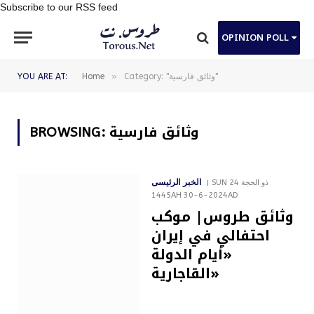
Subscribe to our RSS feed
OPINION POLL
»
Category: "وثائق فارسية"
Home
YOU ARE AT:
وثائق فارسية
BROWSING:
الخبر الرئيسى
SUN 24 ذو الحجة
1445AH 30-6-2024AD
وثائق طروس| موكب
احتفالي في إيران
«أيام الدولة
القاجارية»