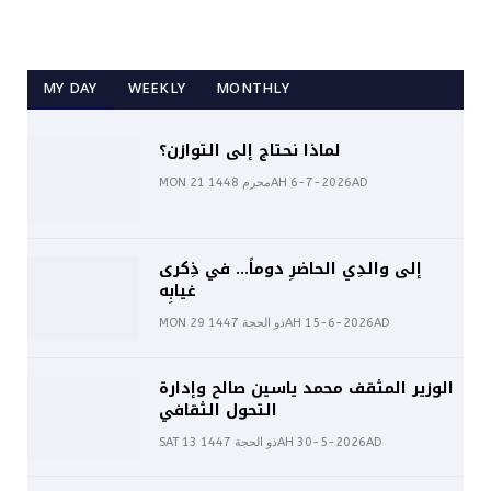
MY DAY
WEEKLY
MONTHLY
لماذا نحتاج إلى التوازن؟
MON 21 محرم 1448AH 6-7-2026AD
إلى والدِي الحاضرِ دوماً… في ذِكرى
غيابِه
MON 29 ذو الحجة 1447AH 15-6-2026AD
الوزير المثقف محمد ياسين صالح وإدارة
التحول الثقافي
SAT 13 ذو الحجة 1447AH 30-5-2026AD