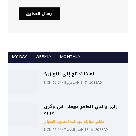
MY DAY
WEEKLY
MONTHLY
لماذا نحتاج إلى التوازن؟
MON 21 محرم 1448AH 6-7-2026AD
إلى والدِي الحاضرِ دوماً… في ذِكرى
غيابِه
بقلم: مبارك عبدالله المبارك الصباح
MON 29 ذو الحجة 1447AH 15-6-2026AD