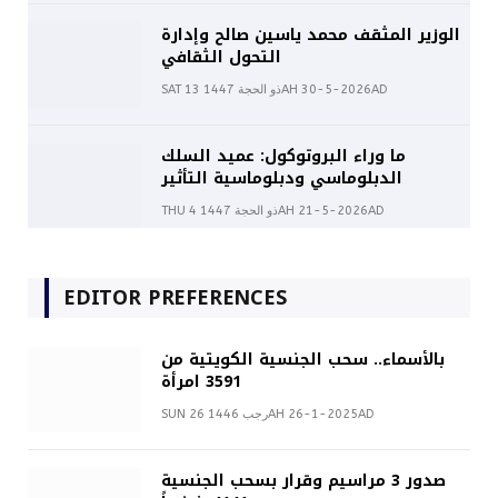
الوزير المثقف محمد ياسين صالح وإدارة
التحول الثقافي
SAT 13 ذو الحجة 1447AH 30-5-2026AD
ما وراء البروتوكول: عميد السلك
الدبلوماسي ودبلوماسية التأثير
THU 4 ذو الحجة 1447AH 21-5-2026AD
EDITOR PREFERENCES
بالأسماء.. سحب الجنسية الكويتية من
3591 امرأة
SUN 26 رجب 1446AH 26-1-2025AD
صدور 3 مراسيم وقرار بسحب الجنسية