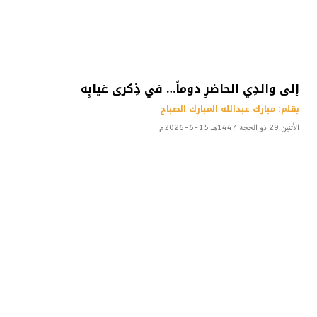
إلى والدِي الحاضرِ دوماً… في ذِكرى غيابِه
بقلم: مبارك عبدالله المبارك الصباح
الأثنين 29 ذو الحجة 1447هـ 15-6-2026م