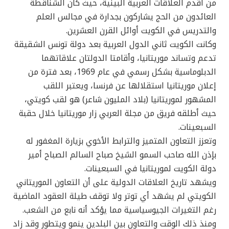
من أقدم العلاقات العربية البينية، حيث كان الشناقطة
العائدون من الحج يشاركون بجدارة في مجالس العلم
والتدريس في الكويت أوائل القرن العشرين.
وكانت الكويت ثاني الدول العربية بعد دولة تونس الشقيقة
تدعم وتساند موريتانيا، وأقامتا الدولتان علاقاتهما
الدبلوماسية بشكل رسمي في عام 1969، بعد فترة من
إعلان موريتانيا استقلالها عن فرنسا، ويعتبر اللقب
المشهور لموريتانيا (بلاد المليون شاعر) هو لقب كويتي،
حيث أطلقه فريق من مجلة العربي زار موريتانيا خلال حقبة
السبعينات.
وتعزز التعاون المتميز والترابط الأخوي بزيارة المغفور له
بإذن الله صاحب السمو الشيخ صباح السالم الصباح أمير
دولة الكويت لموريتانيا في السبعينات.
ويشهد تاريخ العلاقات الدولية على أن التعاون الموريتاني
الكويتي لم يشهد أي توتر ولا توقف طيلة العقود الماضية
رغم التغيرات الجيوسياسية مما يؤكد أنه نابع من الشعب.
ومنذ ذلك الوقت والتعاون بين البلدين ينمو ويتطور وقد زاد