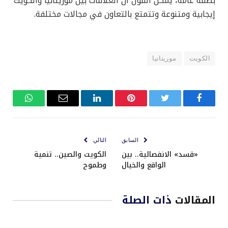
بصفة عامة، يمكن القول أن العلاقات بين موريتانيا والكويت
إيجابية ومتنوعة وتتمتع بالتعاون في مجالات مختلفة.
الكويت
موريتانيا
فيسبوك
تويتر
بينتيريست
لينكدإن
البريد
واتساب
الإلكتروني
السابق
التالي
«قسد» الانفصالية.. بين
الكويت والصين.. تنمية
الواقع والخيال
وطموح
المقالات
ذات الصلة