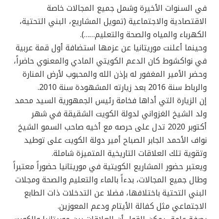
في السنوات الأخيرة وشمل جميع المجالات خاصة
الاقتصادية والاجتماعية (تمويل المشاريع، البني التحتية،
الكهرباء والمياه والصحة والتعليم……).
وحينما أعلنت موريتانيا عن عزمها استضافة أول قمة عربية
في نواكشوط كان الدعم الكويتي المادي والمعنوي حاضراً،
وحضر الأمير المغفور له بإذن الله والمحبوب لأرض المنارة
والرباط سنة 2016 بعد زيارته المشهودة سنة 2010.
إن الزيارة التي أداها فخامة رئيس الجمهورية السيد محمد
ولد الشيخ الغزواني لدولة الكويت الشقيقة في شهر
أكتوبر 2020 تدل على حرصه مع أخيه صاحب السمو الشيخ
نواف الأحمد الجابر الصباح أمير دولة الكويت على توطيد
وتقوية تلك العلاقات التاريخية المتميزة شاملة.
ويعتبر حضور المشاريع الكويتية في موريتانيا حضوراً معتبراً
وطال جميع المجالات، بدءاً بالماء والتعليم والصحة ومجلات
البني التحتية باختلافها، فضلا عن التدخلات ذات الطابع
الاجتماعي مثل كفالة الأيتام ودعم المعوزين.