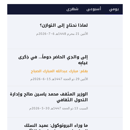
يومي
أسبوعى
شهرى
لماذا نحتاج إلى التوازن؟
الأثنين 21 محرم 1448هـ 6-7-2026م
إلى والدِي الحاضرِ دوماً… في ذِكرى
غيابِه
بقلم: مبارك عبدالله المبارك الصباح
الأثنين 29 ذو الحجة 1447هـ 15-6-2026م
الوزير المثقف محمد ياسين صالح وإدارة
التحول الثقافي
السبت 13 ذو الحجة 1447هـ 30-5-2026م
ما وراء البروتوكول: عميد السلك