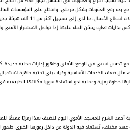
اقتصاديًا، ورثت سوريا واحدة من أكث
ع بدء رفع العقوبات بشكل مرحلي، وانفتاح على المؤسسات المالية 
الحكومة الجديدة برامج واسعة لجذب ال
عكس بدايات تعافٍ يمكن البناء عليها إذا تواصل الاستقرار الأمني وا
 مع تحسن نسبي في الوضع الأمني وظهور إدارات محلية جديدة. كث
مة، مثل ضعف الخدمات الأساسية وغياب بنى تحتية جاهزة لاستقبال أ
ارها خطوة رمزية وعملية نحو استعادة سوريا مكانتها الطبيعية في
ية أحمد الشرع للمسجد الأموي اليوم لتضيف بعدًا رمزيًا عميقًا
عهد مختلف، تُستعاد فيه الدولة من داخل رموزها الكبرى. ظهور الش