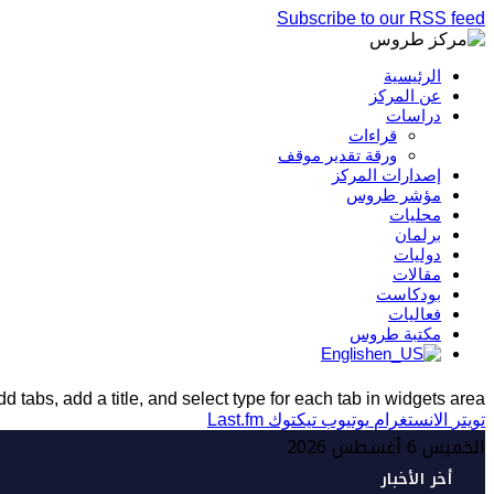
Subscribe to our RSS feed
الرئيسية
عن المركز
دراسات
قراءات
ورقة تقدير موقف
إصدارات المركز
مؤشر طروس
محليات
برلمان
دوليات
مقالات
بودكاست
فعاليات
مكتبة طروس
English
d tabs, add a title, and select type for each tab in widgets area.
تويتر
الانستغرام
يوتيوب
تيكتوك
Last.fm
الخميس 6 أغسطس 2026
أخر الأخبار