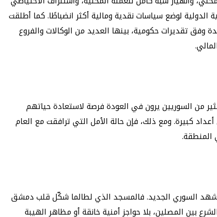
ر الحالات تدهورًا في المنطقة، حيث تسبب النزاع والعقوبات في انكماش تجاوز 85% من الناتج المحلي، وانهيار شبه كامل للعملة المحلية، واستنزاف الاحتياطي
الدولية لوضع سياسات نقدية ومالية أكثر انضباطًا. كما أطلقت
استثمار عبر حوافز وتسهيلات لقطاع الأعمال، ما أدى إلى تسجيل أكثر من 11 ألف شركة جديدة وفق تقديرات حكومية، بينها العديد من الوكالات والفروع
لمالي.
ير من السوريين يرون في العودة فرصة لاستعادة حياتهم
عداد كبيرة. ومع ذلك، فإن حالة الأمل التي ترافقت مع العام
 المنطقة.
 للمشهد السوري الجديد. فالمسجد الذي لطالما شكّل قلب دمشق
رع بين المصلين، بلا حواجز أمنية خانقة أو مظاهر الهيبة