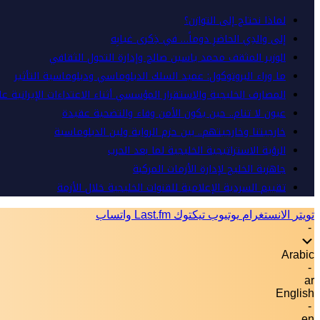
لماذا نحتاج إلى التوازن؟
إلى والدِي الحاضرِ دوماً… في ذِكرى غيابِه
الوزير المثقف محمد ياسين صالح وإدارة التحول الثقافي
ما وراء البروتوكول: عميد السلك الدبلوماسي ودبلوماسية التأثير
المصارف الخليجية والاستقرار المؤسسي أثناء الاعتداءات الإيرانية ع
عيون لا تنام.. حين يكون الأمن وفاء والتضحية عقيدة
خارجيتنا وخارجيتهم.. بين حزم الرواية ولين الدبلوماسية
الرؤية الاستراتيجية الخليجية لما بعد الحرب
جاهزية الخليج لإدارة الأزمات المركبة
تقييم السردية الإعلامية للقنوات الخليجية خلال الأزمة
تويتر
الانستغرام
يوتيوب
تيكتوك
Last.fm
واتساب
-
Arabic
-
ar
English
-
en