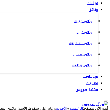
قراءات
وثائق
وثائق كويتية
وثائق عربية
وثائق فلسطينية
وثائق إسلامية
وثائق بريطانية
بودكاست
فعاليات
مكتبة طروس
أنت الآن تتصفح:
الرئيسية
»
الأحدث
»
عام على سقوط الأسد: ملامح التحول