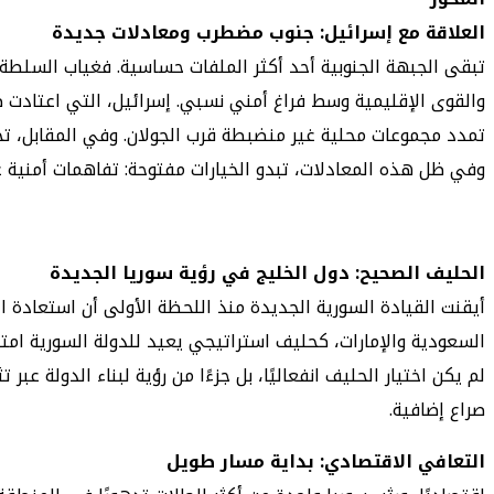
العلاقة مع إسرائيل: جنوب مضطرب ومعادلات جديدة
تبقى الجبهة الجنوبية أحد أكثر الملفات حساسية. فغياب السلطة
والقوى الإقليمية وسط فراغ أمني نسبي. إسرائيل، التي اعتادت
تمدد مجموعات محلية غير منضبطة قرب الجولان. وفي المقابل، تحا
وفي ظل هذه المعادلات، تبدو الخيارات مفتوحة: تفاهمات أمنية غي
الحليف الصحيح: دول الخليج في رؤية سوريا الجديدة
أيقنت القيادة السورية الجديدة منذ اللحظة الأولى أن استعادة ال
السعودية والإمارات، كحليف استراتيجي يعيد للدولة السورية ام
لم يكن اختيار الحليف انفعاليًا، بل جزءًا من رؤية لبناء الدولة 
صراع إضافية.
التعافي الاقتصادي: بداية مسار طويل