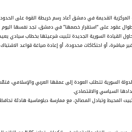
 المركزية القديمة في دمشق أعاد رسم خريطة القوة على الحدود ب
 طوال عقود على “استقرار خصمها” في دمشق، تجد نفسها اليوم أ
ول القيادة السورية الجديدة تثبيت شرعيتها بخطاب سيادي يعيد ق
ر مباشرة، أو احتكاكات محدودة، أو إعادة صياغة قواعد الاشتباك م
دولة السورية تتطلب العودة إلى عمقها العربي والإسلامي، فتمّت تر
تدادها السياسي والاقتصادي.
عبر تثبيت المحيط وتبادل المصالح، مع ممارسة دبلوماسية هادئة تحاف