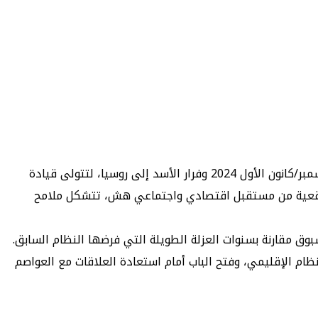
يحيي السوريون الذكرى الأولى لسقوط نظام بشار الأسد، الحدث المفصلي الذي بدأ مع دخول قوات المعارضة إلى دمشق في 8 ديسمبر/كانون الأول 2024 وفرار الأسد إلى روسيا، لتتولى قيادة
ف واقعية من مستقبل اقتصادي واجتماعي هش، تتشكل ملامح
وق مقارنة بسنوات العزلة الطويلة التي فرضها النظام السابق.
ام الإقليمي، وفتح الباب أمام استعادة العلاقات مع العواصم