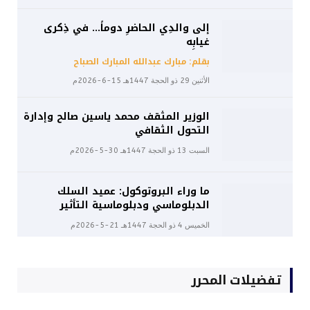
إلى والدِي الحاضرِ دوماً… في ذِكرى
غيابِه
بقلم: مبارك عبدالله المبارك الصباح
الأثنين 29 ذو الحجة 1447هـ 15-6-2026م
الوزير المثقف محمد ياسين صالح وإدارة
التحول الثقافي
السبت 13 ذو الحجة 1447هـ 30-5-2026م
ما وراء البروتوكول: عميد السلك
الدبلوماسي ودبلوماسية التأثير
الخميس 4 ذو الحجة 1447هـ 21-5-2026م
تفضيلات المحرر