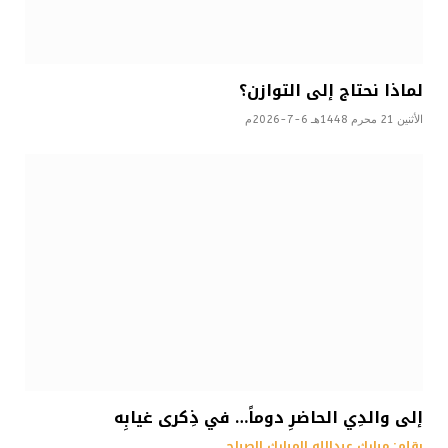
لماذا نحتاج إلى التوازن؟
الأثنين 21 محرم 1448هـ 6-7-2026م
إلى والدِي الحاضرِ دوماً… في ذِكرى غيابِه
بقلم: مبارك عبدالله المبارك الصباح