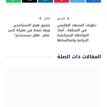
فيسبوك
تويتر
بينتيريست
لينكدإن
البريد
واتساب
الإلكتروني
السابق
التالي
تطورات المشهد الإقليمي
مضيق هرمز الاستراتيجي
في المنطقة.. أبعاد
ورقة ضغط في معركة كسر
المواجهة الإسرائيلية
عظم.. فهل سيستخدم؟
الإيرانية وانعكاساتها
المقالات
ذات الصلة