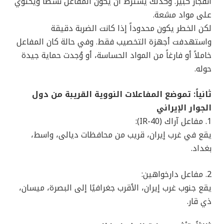
انفجار كبير. وكذلك يشترط أن يكون المفاعل نشطاً ويحتوي
على مواد مشعة.
لكن الخطر يكون محدوداً إذا كانت الضربة دقيقة
واستهدفت أجهزة التخصيب فقط. وفي حالة كان المفاعل
خاملاً أو فارغاً من المواد الحساسة، أو وُجدت حماية جيدة
حوله.
ثانياً: تموضع المفاعلات النووية القريبة من دول
الجوار الإيراني
1. مفاعل آراك (IR-40):
يقع في غرب إيران، قريب من محافظات ديالى، واسط،
بغداد.
2. مفاعل دارخواهين:
يقع جنوب غرب إيران، الأقرب جغرافيًا إلى البصرة، ميسان،
ذي قار.