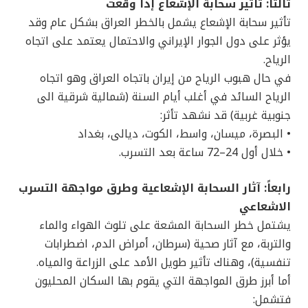
ثالثاً: تأثير سحابة الإشعاع إذا وقعت
تأثير سحابة الإشعاع يشمل بالخطر العراق بشكل عام وقد
يؤثر على دول الجوار الإيراني والاحتمال يعتمد على اتجاه
الرياح.
في حال هبوب الرياح من إيران باتجاه العراق وهو اتجاه
الرياح السائد في أغلب أيام السنة (شمالية شرقية الى
جنوبية غربية) قد نشهد تأثر:
• البصرة، ميسان، واسط، الكوت، ديالى، بغداد
• خلال أول 24–72 ساعة بعد التسرب.
رابعاً: آثار السحابة الإشعاعية وطرق مواجهة التسرب
الاشعاعي
يشتمل خطر السحابة المشعة على تلوث الهواء والماء
والتربة، مع آثار صحية (سرطان، أمراض الدم، اضطرابات
تنفسية)، وهناك تأثير طويل الأمد على الزراعة والمياه.
أما أبرز طرق المواجهة التي يقوم بها السكان المحليون
فتشمل: