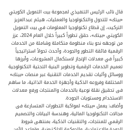
قال نائب الرئيس التنفيذي لمجموعة بيت التمويل الكويتي
«بيتك» للتحول والتكنولوجيا والعمليات، هيثم عبدالعزيز
التركيت، إن قطاع تكنولوجيا المعلومات في بيت التمويل
الكويتي «بيتك»، حقق تطوراً كبيراً خلال العام 2024، عزز
من توجهه نحو بناء منظومة متكاملة وشاملة من الخدمات
الرقمية فائقة التطور والجودة، وأحدث تحولاً استراتيجياً
كبيراً في معدلات الإنجاز لاستكمال المشروعات، وأبرزها
تعميم الخدمات الرقمية وتطوير البنية التحتية التكنولوجية
ووسائل وآليات تقديم الخدمات التقنية عبر منصات «بيتك»
المختلفة وفروعه الذكية وأجهزة الخدمة الذاتية، ما ساهم
فى تحقيق نقلة نوعية بالخدمات والمنتجات ورفع معدلات
الاستخدام ومستويات الجودة.
وأضاف: يعمل «بيتك» لمواكبة التطورات المتسارعة فى
مجالات التكنولوجيا المالية، وهندسة البيانات والتصميم
الرقمي للمنتجات، والتقنيات الذكية، بمنتهى شروط
الجودة والاعتمادية، والحوكمة الإلكترونية، وقواعد الأمن