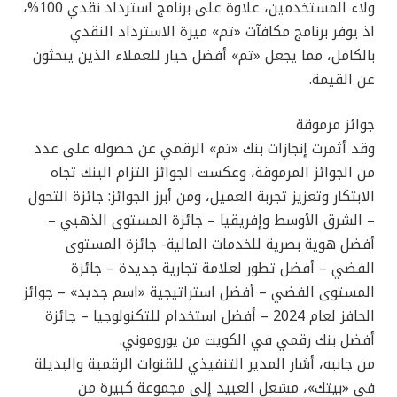
ولاء المستخدمين، علاوة على برنامج استرداد نقدي 100%،
اذ يوفر برنامج مكافآت «تم» ميزة الاسترداد النقدي
بالكامل، مما يجعل «تم» أفضل خيار للعملاء الذين يبحثون
عن القيمة.
جوائز مرموقة
وقد أثمرت إنجازات بنك «تم» الرقمي عن حصوله على عدد
من الجوائز المرموقة، وعكست الجوائز التزام البنك تجاه
الابتكار وتعزيز تجربة العميل، ومن أبرز الجوائز: جائزة التحول
– الشرق الأوسط وإفريقيا – جائزة المستوى الذهبي –
أفضل هوية بصرية للخدمات المالية- جائزة المستوى
الفضي – أفضل تطور لعلامة تجارية جديدة – جائزة
المستوى الفضي – أفضل استراتيجية «اسم جديد» – جوائز
الحافز لعام 2024 – أفضل استخدام للتكنولوجيا – جائزة
أفضل بنك رقمي في الكويت من يوروموني.
من جانبه، أشار المدير التنفيذي للقنوات الرقمية والبديلة
في «بيتك»، مشعل العبيد إلى مجموعة كبيرة من