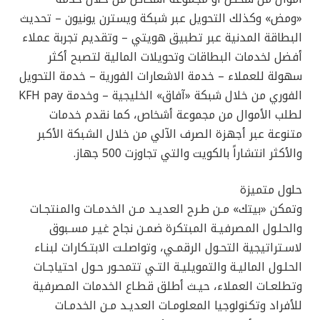
«ومض» وكذلك التحويل عبر شبكة ويسترن يونيون – تحديث
البطاقة المدنية عبر تطبيق هويتي – وتقديم تجربة عملاء
أفضل لخدمات البطاقات وتحويلات المالية لتصبح أكثر
سهولة للعملاء – خدمة الاشعارات الفورية – خدمة التحويل
الفوري من خلال شبكة «آفاق» الخليجية – وخدمة KFH pay
لطلب الأموال من مجموعة أشخاص، كما نقدم خدمات
متنوعة عبر أجهزة الصرف الآلي من خلال الشبكة الأكبر
والأكثر انتشاراً بالكويت والتي تجاوزت 500 جهاز.
حلول متميزة
وتمكن «بيتك» مـن طـرح العديـد مـن الخدمـات والمنتجـات
والحلـول المصرفيـة المبتكرة ضمـن نجاح غيـر مسـبوق
لاسـتراتيجية التحـول الرقمـي، وتواصلـت الابتـكارات لبنـاء
الحلـول الماليـة والتمويليـة التـي تتمحـور حـول احتياجـات
وتطلعـات العملاء، حيـث أطلق قطـاع الخدمات المصرفية
للأفراد وتكنولوجيا المعلومـات العديـد مـن الخدمـات