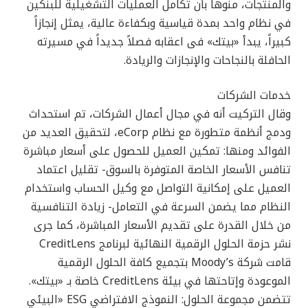
والمنتجات، منوهاً بأن تكامل العمليات التشغيلية للبنكين
في نظام واحد بمدة قياسية وبكفاءة عالية، يمثل إنجازاً
كبيراً، يبدأ «بيتك» فى اعقابه فصلاً جديداً في مسيرته
الحافلة بالنجاحات والإنجازات والريادة.
خدمات الشركات
وقال التركيت أنه في مجال أعمال الشركات، تم استحداث
ودمج أنظمة متطورة مع نظام eCorp، لتحقيق العديد من
الفوائد ومنها: تمكين العميل للحصول على أسعار مباشرة
تنافس الأسعار الخاصة المتوفرة بالسوق- تقليل اعتماد
العميل على إمكانية التواصل مع وكيل الحساب واستخدام
النظام مما يضمن السرعة في التعامل- زيادة التنافسية
من خلال القدرة على تقديم الأسعار المباشرة، كما جرى
نشر حزمة الحلول الرقمية النهائية لبرنامج CreditLens
قامت شركة Moody’s بتجميع كافة الحلول الرقمية
الموعودة وإتاحتها في بيئة CreditLens خاصة بـ «بيتك».
تتضمن مجموعة الحلول: النموذج الافتراضي ESG «البيئي