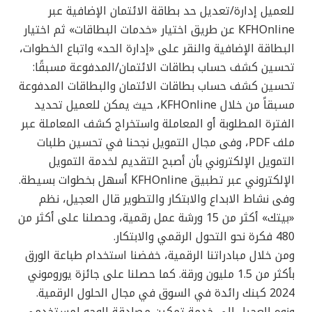
للعميل إدارة/تعديل حد بطاقة الائتمان الإضافية عبر
KFHOnline عن طريق اختيار «خدمات البطاقات» ثم اختيار
البطاقة الإضافية والنقر على «إدارة الحد» واتباع الخطوات،
تحسين كشف حساب بطاقات الائتمان/المدفوعة مسبقًا:
تحسين كشف حساب بطاقات الائتمان والبطاقات المدفوعة
مسبقاً من خلال KFHOnline، حيث يمكن للعميل تحديد
الفترة المطلوبة أو المعاملة واستخراج كشف المعاملة عبر
ملف PDF، وفى مجال التمويل نجحنا في تحسين طلبات
التمويل الإلكتروني بأن أصبح التقديم لخدمة التمويل
الإلكتروني عبر تطبيق KFHOnline أسهل بخطوات بسيطة.
وفى نشاط الابداع والابتكار والتطوير قال العجيل، نظم
«بيتك» أكثر من 15 ورشة عمل رقمية، وحصلنا على أكثر من
480 فكرة نحو التحول الرقمي والابتكار.
ومن خلال مبادراتنا الرقمية، خفضنا استخدام طباعة الورق
بأكثر من 1.5 مليون ورقة. كما حصلنا على جائزة يوروموني
2024 كبنك رائدة في السوق في مجال الحلول الرقمية.