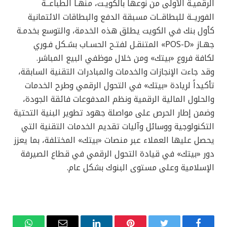
الرقميـة الأولى من نوعها بالكويـت، منهـا الطباعــة
الفوريــة للبطاقــات مسبقة الدفع والبطاقات الائتمانية
كأول بنك في الكويت يطلق هذه الخدمة، والتوسع بخدمـة
جهـاز «POS-D» المتنقـل لفتـح الحسـاب بشـكل فـوري
لكافة فروع «بيتك» ومن خلال موظفي البيع المباشر.
وقد جاءت الإنجازات والخدمات والمبادرات التقنية السابقة،
تأكيداً لريادة «بيتك» في التحول الرقمي وطرح الخدمات
والحلول المالية الرقمية ونظم المدفوعات فائقة الجودة،
وضمن إطار الحرص على مواصلة جهود تطوير البنية التحتية
التكنولوجية ووسائل وآليات تقديم الخدمات التقنية التي
يحصل عليها العملاء عبر منصات «بيتك» المختلفة، بما يعزز
دور «بيتك» في قيادة التحول الرقمي في قطاع الصيرفة
الإسلامية وعلى مستوى البنوك بشكل عام.