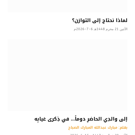
لماذا نحتاج إلى التوازن؟
الأثنين 21 محرم 1448هـ 6-7-2026م
إلى والدِي الحاضرِ دوماً… في ذِكرى غيابِه
بقلم: مبارك عبدالله المبارك الصباح