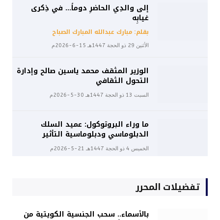
إلى والدِي الحاضرِ دوماً… في ذِكرى
غيابِه
بقلم: مبارك عبدالله المبارك الصباح
الأثنين 29 ذو الحجة 1447هـ 15-6-2026م
الوزير المثقف محمد ياسين صالح وإدارة
التحول الثقافي
السبت 13 ذو الحجة 1447هـ 30-5-2026م
ما وراء البروتوكول: عميد السلك
الدبلوماسي ودبلوماسية التأثير
الخميس 4 ذو الحجة 1447هـ 21-5-2026م
تفضيلات المحرر
بالأسماء.. سحب الجنسية الكويتية من