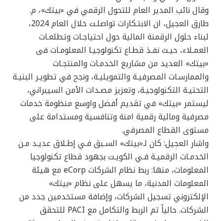
وقال نائب المدير العام للتحول الرقمي في «بيتك»، م.
طارق العجيل، ان الابتـكارات تواصلـت خلال العام 2024،
لبناء حلول الرقمنة المالية حول احتياجـات وتطلعـات
العمـلاء، حيـث نفـذ قطـاع تكنولوجيـا المعلومـات فى
«بيتك» العديد من مشاريع الخدمـات والمنتجـات
والممارسـات المصرفيـة والتمويليـة، ونجح في تطويـر البنيـة
التحتيـة التكنولوجيـة، وتعزيز مصـدات الأمن السيبراني،
ليستمر «بيتك» في تقديم أفضل واوسع منظومة خدمات
مصرفية ومالية رقمية امنة وتنافسية ومستدامة على
مستوى القطاع المصرفي.
واشار العجيل: كان لـ«بيتك» السـبق فـي إطـلاق عديـد مـن
الخدمـات الرقميـة فـي الكويـت بجهود قطاع تكنولوجيا
المعلومات، منها: ربط نظام الشركات eCorp مع هيئة
المعلومات المدنية، ما يسهل على نظام «بيتك»
الإلكتروني تسجيل الشركات، وإضافة مستخدمين جدد من
الشركات. حالياً تم الربط والتكامل مع PACI للتحقق