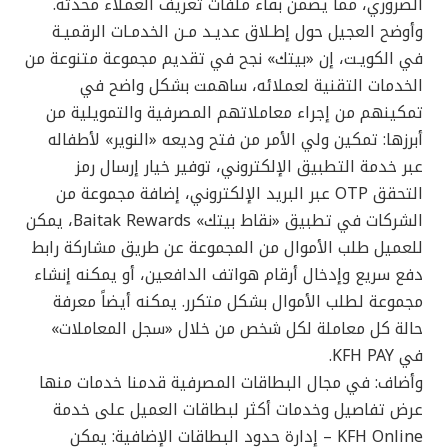
الضروري، مما يضمن بقاء ملفات تعريف العملاء محدثة.
وأوضح العجيل حول إطـلاق عديـد مـن الخدمـات الرقميـة
في الكويـت، إن «بيتك» نجح في تقديم مجموعة متنوعة من
الخدمات التقنية لعملائه، ساهمت بشكل واضح في
تمكينهم من إجراء معاملاتهم المصرفية والتمويلية من
أبرزها: تمكين ولي الأمر من فتح وديعه «النوير» لأطفاله
عبر خدمة التطبيق الإلكتروني، توفير خيار إرسال رمز
التحقق OTP عبر البريد الإلكتروني، إضافة مجموعة من
الشركات في تطبيق «نقاط بيتك» Baitak Rewards، يمكن
للعميل طلب الأموال من المجموعة عن طريق مشاركة رابط
دفع سريع وإدخال أرقام هواتف الدافعين، أو يمكنه إنشاء
مجموعة لطلب الأموال بشكل متكرر. يمكنه أيضاً معرفة
حالة كل معاملة لكل شخص من خلال «سجل المعاملات»
في KFH PAY.
وأضاف: في مجال البطاقات المصرفية قدمنا خدمات منها
عرض تفاصيل وخدمات أكثر لبطاقات العميل على خدمة
KFH Online – إدارة حدود البطاقات الإضافية: يمكن