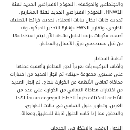
والاجتماعي والحوكمة»، النموذج الافتراضي الجديد لـفئة
الـHNWI، النموذج الافتراضي الجديد لـفئة المشاريع،
تحديث خانات ادخال بيانات العملاء، تحديث خرائط التصنيف
الخارجي، وتقارير الـEWS «إشارة التحذير المبكر»، وقد
أصبحت مكونات حزمة الحلول نشطة الآن ليتم استخدامها
من قبل مستخدمي فرق الأعمال والمخاطر.
أنظمة المخاطر
وأضاف التركيت بأنه تعزيزاً لدور المخاطر وأهمية عملها
على مستوى مجموعة «بيتك» تم انجاز العديد من اختبارات
محاكاة تعافي الأنظمة من الكوارث بنجاح، تم إنجاز العديد
من اختبارات محاكاة التعافي من الكوارث على عدد من
الأنظمة المختلفة طبقاً للخطط الموضوعة مسبقاً لهذا
الغرض، وتطوير حلول التعافي في حالات الطوارئ،
والتحقق مما إذا كانت الحلول قابلة للتطبيق وفعالة.
التحول الرقمي والابتكار في الخدمات