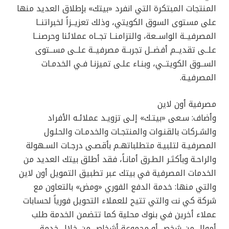
المنتجات المبتكرة التي انفرد «بيتك» بإطلاق العديد منها
على مستوى السوق الكويتي، وذلك تعزيــزاً لخبراتنــا
المصرفيــة الواســعة، والتزامنــا تجــاه عملائنا وحرصنــا
علــى تقديــم أفضــل تجربــة مصرفيــة علــى مســتوى
الســوق الكويتــي، وبنـاء علـى تميزنـا فـي الخدمـات
المصرفيـة.
مصرفية أون لاين
وأضاف: سـعى «بيتـك» إلـى تزويـد عملائـه الأفراد
والشـركات بالقنـوات والمنتجـات والخدمـات والحلـول
المصرفيـة لتلبيـة متطلباتهـم بأقصـى درجـات السـهولة
والراحـة وبأكثـر الطـرق أمانـاً، فقد أطلق بيتك العديد من
الخدمات المصرفية في بيتك عبر تطبيق التمويل أون لاين
والتي منها: خدمة الدفع الفوري «ومض» بالتعاون مع
شركة كي نت والتي تتيح للعملاء التحويل فورياً لحسابات
عملاء أخرين في بنوك محلية كما تتضمن الخدمة طلب
أموال من شخص أو مجموعة أشخاص من خلال خدمة