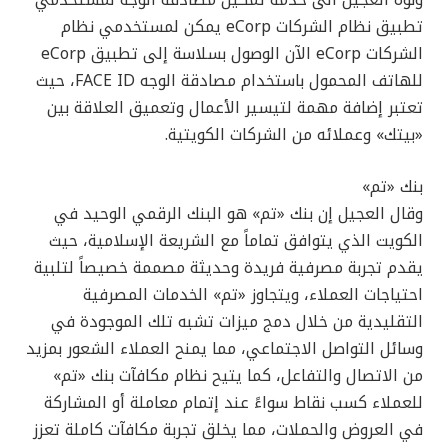
ونوه العجيل الى خدمة تمكين مصادقة الوجه لمستخدمي
تطبيق نظام الشركات eCorp يمكن لمستخدمي نظام
الشركات eCorp الآن الوصول بسلاسة إلى تطبيق eCorp
للهاتف المحمول باستخدام مصادقة الوجه FACE ID، حيث
تعتبر إضافة مهمة لتيسير الأعمال وتعميق العلاقة بين
«بيتك» وعملائه من الشركات الكويتية.
بنك «تم»
وقال العجيل إن بنك «تم» هو البنك الرقمي الوحيد في
الكويت الذي يتوافق تماماً مع الشريعة الإسلامية، حيث
يقدم تجربة مصرفية فريدة وحديثة مصممة خصيصاً لتلبية
احتياجات العملاء، ويتجاوز «تم» الخدمات المصرفية
التقليدية من خلال دمج ميزات تشبه تلك الموجودة في
وسائل التواصل الاجتماعي، مما يمنح العملاء الشعور بمزيد
من الاتصال والتفاعل، كما يتيح نظام مكافآت بنك «تم»
للعملاء كسب نقاط سواءً عند إتمام معاملة أو المشاركة
في العروض والحملات، مما يخلق تجربة مكافآت كاملة تعزز