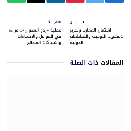
فيسبوك
تويتر
بينتيريست
لينكدإن
البريد
واتساب
الإلكتروني
السابق
التالي
اشتعال المعارك وتحرير
عملية «ردع العدوان».. قراءة
دمشق.. التوقيت والتقاطعات
في الفواعل والانتماءات
الدولية
واشتباكات المصالح
المقالات
ذات الصلة