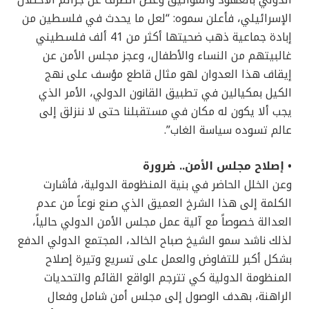
الدولي بالعهود والمواثيق وغض الطرف عن جرائم الاحتلال
الإسرائيلي، فأعلن سموه: “لعل ما يحدث في فلسطين من
إبادة جماعية ذهب ضحيتها أكثر من 41 ألف فلسطيني
غالبيتهم من النساء والأطفال، وعجز مجلس الأمن عن
إيقاف هذا العدوان لهو مثال قاطع مؤسف على نهج
الكيل بمكيالين في تطبيق القانون الدولي، الأمر الذي
يجب ألا يكون له مكان في مستقبلنا حتى لا ننزلق إلى
عالم تسوده سياسة الغاب”.
• إصلاح مجلس الأمن.. ضرورة
وعن الخلل الحاضر في بنية المنظومة الدولية، فأشارت
الكلمة إلى هذا الشرخ العميق الذي صنع نوعاً من عدم
العدالة خصوصاً مع آلية عمل مجلس الأمن الدولي حالياً،
لذلك ناشد سمو الشيخ صباح الخالد، المجتمع الدولي الدفع
بشكل أكبر للتفاوض والعمل على تسريع وتيرة إصلاح
المنظومة الدولية كي تترجم الواقع القائم والتحديات
الراهنة، بهدف الوصول إلى مجلس أمن شامل وفعال