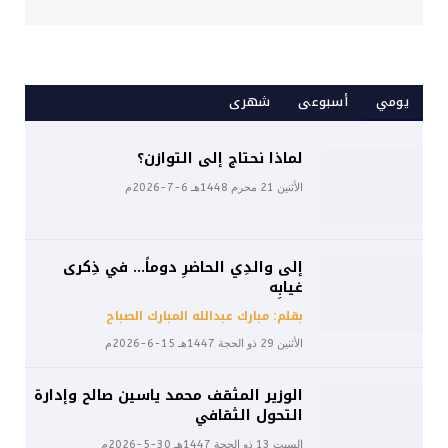
يومي
أسبوعى
شهرى
لماذا نحتاج إلى التوازن؟
الأثنين 21 محرم 1448هـ 6-7-2026م
إلى والدِي الحاضرِ دوماً… في ذِكرى
غيابِه
بقلم: مبارك عبدالله المبارك الصباح
الأثنين 29 ذو الحجة 1447هـ 15-6-2026م
الوزير المثقف محمد ياسين صالح وإدارة
التحول الثقافي
السبت 13 ذو الحجة 1447هـ 30-5-2026م