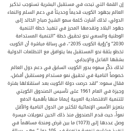
إن القمة التي تبحث في مستقبل البشرية تستوجب تذكير
العالم بجهود الكويت قديماً وحديثاً في دعم السلم والنماء
الدولي، لذلك أشارت كلمة سمو الشيخ صباح الخالد إلى
جهود البلاد وتقدمها المحرز في تنفيذ خطة التنمية
الوطنية والسعي نحو تحقيق خطة “التنمية المستدامة
2030” و”رؤية الكويت 2035″، في رسالة مباشرة أن الكويت
تخطو بثقة نحو المستقبل بما يتوافق مع التطلعات الدولية
بشقها الفاعل والإيجابي.
لذلك ذكّر سموه بدور الكويت السابق في دعم دول العالم
خصوصاً النامية في تحقيق نمو مستدام ومستقبل أفضل،
فقال سموه: “لقد حرصت دولة الكويت بعد استقلالها بفترة
وجيزة في العام 1961 على تأسيس الصندوق الكويتي
للتنمية الاقتصادية العربية إيمانا منها بأهمية الدفع
بتعزيز الأسس الإنمائية للكثير من الدول النامية والأقل
نمواً، حيث قدم الصندوق منذ ذلك الحين تمويلات ميسرة
وصل عددها إلى (1073) ما بين قرض ومنحة مساهماً في
تنفيذ مشاريع تنموية متنوعة في 105 دول”. وهي رسالة