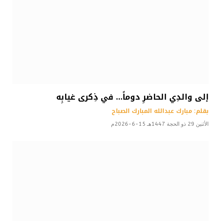
إلى والدِي الحاضرِ دوماً… في ذِكرى غيابِه
بقلم: مبارك عبدالله المبارك الصباح
الأثنين 29 ذو الحجة 1447هـ 15-6-2026م