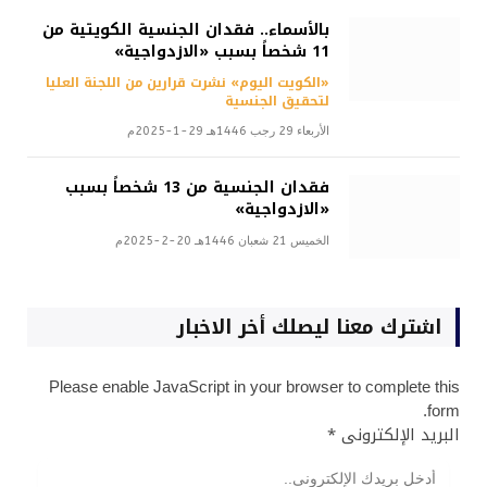
بالأسماء.. فقدان الجنسية الكويتية من
11 شخصاً بسبب «الازدواجية»
«الكويت اليوم» نشرت قرارين من اللجنة العليا
لتحقيق الجنسية
الأربعاء 29 رجب 1446هـ 29-1-2025م
فقدان الجنسية من 13 شخصاً بسبب
«الازدواجية»
الخميس 21 شعبان 1446هـ 20-2-2025م
اشترك معنا ليصلك أخر الاخبار
Please enable JavaScript in your browser to complete this
form.
البريد الإلكترونى
*