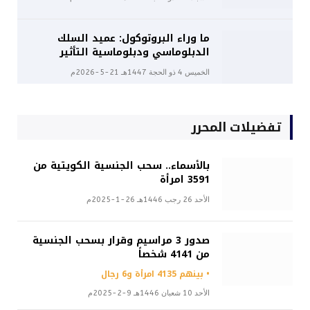
ما وراء البروتوكول: عميد السلك
الدبلوماسي ودبلوماسية التأثير
الخميس 4 ذو الحجة 1447هـ 21-5-2026م
تفضيلات المحرر
بالأسماء.. سحب الجنسية الكويتية من
3591 امرأة
الأحد 26 رجب 1446هـ 26-1-2025م
صدور 3 مراسيم وقرار بسحب الجنسية
من 4141 شخصاً
• بينهم 4135 امرأة و6 رجال
الأحد 10 شعبان 1446هـ 9-2-2025م