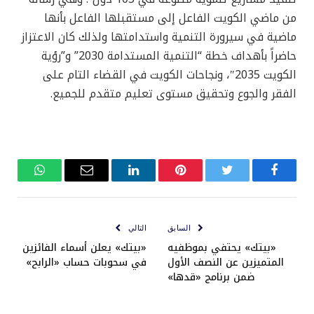
من ماضي الكويت الفاعل إلى مستقبلها الفاعل بأنها
ماضية في سيرورة التنمية واستدامتها ولذلك كان الاعتزاز
حاضراً بأهداف خطة “التنمية المستدامة 2030” و”رؤية
الكويت 2035″، ونجاحات الكويت في القضاء التام على
الفقر والجوع وتحقيق مستوى تعليم متقدم للجميع.
فيسبوك
تويتر
بينتيريست
لينكدإن
البريد
واتساب
الإلكتروني
السابق
التالي
«بيتك» يحتفي بموظفيه
«بيتك» يعلن أسماء الفائزين
المتميزين عن النصف الأول
في سحوبات حساب «الرابح»
ضمن برنامج «قدها»