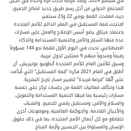
في سبتمبر 2024، ويعد فرصة تحدث مرة واحدة في الجيل
للمجتمع الدولي من أجل رسم طريق جديد لصالح الجميع،
حيث انعقدت القمة يومي 22 و23 سبتمبر.
افتتحت قمة المستقبل في المقر الدائم للأمم المتحدة
باعتماد ميثاق يضع أسس الإصلاح والعمل على مسارات
عدة منها السلم والأمن والتنمية المستدامة والذكاء
الاصطناعي. تحدث في اليوم الأول للقمة نحو 144 مسؤولاً
رفيعاً ومندوباً منهم 9 ممثلين لدول عربية.
وسبق للأمين العام للأمم المتحدة أنطونيو غوتيريش، أن
أطلق في العام 2021 فكرة “قمة المستقبل” التي قُدّمت
على أنّها “فرصة فريدة” لتغيير مسار تاريخ البشرية.
هذا وتتألف فعاليات القمة من جلسات تركز على خمسة
مسارات رئيسية بما فيها التنمية المستدامة والتمويل،
والسلام والأمن، ومستقبل رقمي للجميع، والشباب
والأجيال القادمة، والحوكمة العالمية، وموضوعات أخرى
تتقاطع مع كل أعمال الأمم المتحدة، بما في ذلك حقوق
الإنسان والمساواة بين الجنسين وأزمة المناخ.