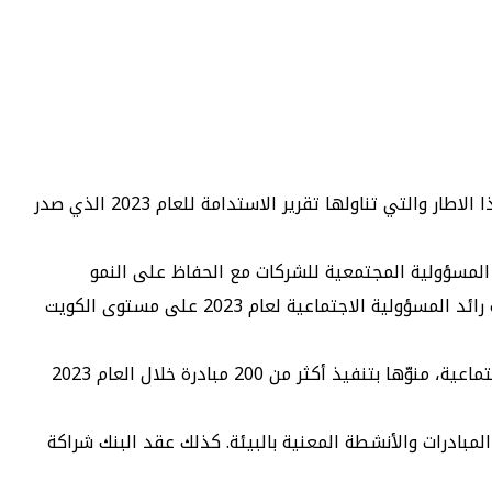
يواصل بيت التمويل الكويتي «بيتك»، تعزيز مكانته الرائدة في المسؤولية المجتمعية والاستدامة، حيث استعرض أبرز مبادراته في هذا الاطار والتي تناولها تقرير الاستدامة للعام 2023 الذي صدر
ل المسؤولية المجتمعية للشركات مع الحفاظ على النمو
المستدام، مبينا ان تقرير الاستدامة للعام 2023 تضمن أبرز جهود «بيتك» المجتمعية والتقديرات العالمية لتميزه، حيث حصد تصنيف رائد المسؤولية الاجتماعية لعام 2023 على مستوى الكويت
وذكر أن «بيتك» نجح في تحقيق أثر ملموس في المجتمع من خلال ابتكار برامج ومبادرات استراتيجية في الاستدامة والمسؤولية الاجتماعية، منوّها بتنفيذ أكثر من 200 مبادرة خلال العام 2023
يندرج تحتها العديد من المبادرات والأنشطة المعنية بالبيئة. كذلك عقد البنك شراكة