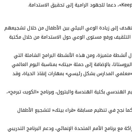
ة تهدف إلى زيادة الوعي البيئي بين الأطفال من خلال تشجيعهم
 التثقيف ورفع مستوى الوعي حول الاستدامة من خلال مكتبة
ال أنشطة متميزة، ومن هذه الأنشطة البرامج الشاملة التي
روستاتا، بالإضافة إلى حملة «بيتك» بمناسبة اليوم العالمي
رئوي- المعتمد من جمعية القلب الأمريكية «AHA» بهدف تزويد المشاركين «معلمي المدارس بشكل رئيسي» بمهارات إنقاذ الحياة، وقد
يم الهندسي بكلية الهندسة والبترول، وبرنامج «الكويت تبرمج»،
كما نجح في تنظيم مسابقة «قراء بيتك« لتشجيع الأطفال
 مع برنامج الأمم المتحدة الإنمائي، ودعم البرنامج التدريبي