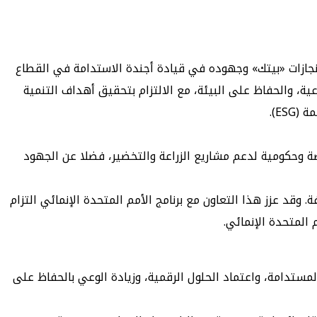
ذي للحوكمة والاستدامة في «بيتك»، أن تقرير الاستدامة لعام 2023 يلقي الضوء على إنجازات «بيتك» وجهوده في قيادة أجندة الاستدامة في القطاع
، والحفاظ على البيئة، مع الالتزام بتحقيق أهداف التنمية
صة وحكومية لدعم مشاريع الزراعة والتخضير، فضلا عن الجهود
C، بما في ذلك حلقات نقاشية وورش عمل مختلفة. وقد عزز هذا التعاون مع برنامج الأمم المتحدة الإنمائي التزام
 المتحدة الإنمائي.
تطبيق المعايير الدولية في الطباعة المستدامة، واعتماد الحلول الرقمية، وزيادة الوعي بالحفاظ على