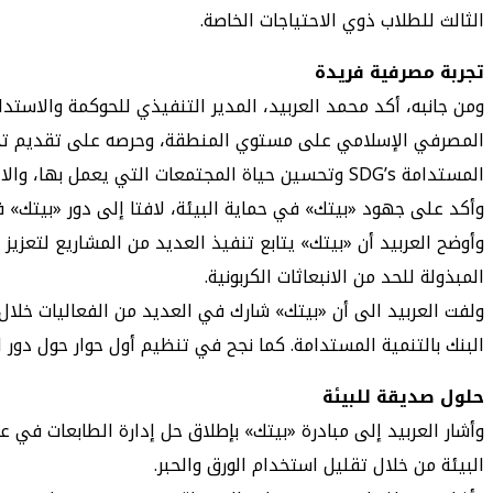
الثالث للطلاب ذوي الاحتياجات الخاصة.
تجربة مصرفية فريدة
المصرفي الإسلامي على مستوي المنطقة، وحرصه على تقديم تجربة م
المستدامة SDG’s وتحسين حياة المجتمعات التي يعمل بها، والالتزام التام بممارسات قوية في المعايير البيئية والاجتماعية والحوكمة (ESG).
وأكد على جهود «بيتك» في حماية البيئة، لافتا إلى دور «بيتك» 
وأوضح العربيد أن «بيتك» يتابع تنفيذ العديد من المشاريع لتعزي
المبذولة للحد من الانبعاثات الكربونية.
البنك بالتنمية المستدامة. كما نجح في تنظيم أول حوار حول دور ا
حلول صديقة للبيئة
البيئة من خلال تقليل استخدام الورق والحبر.