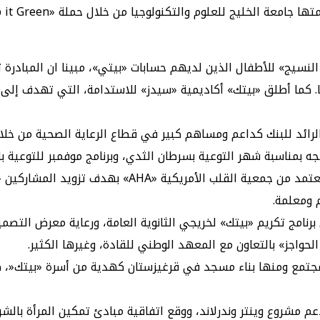
لوجيا من خلال حملة «Keep it Green»، دعما للجهود الرامية إلى تحقيق الاستدامة.
 النسيج» للأطفال الذين لديهم حسابات «بيتي»، مبينا ان المبادر
. كما أطلق «بيتك» أكاديمية «سيدز» للاستدامة، التي تهدف إلى
 الرائد للبنك كداعم ومساهم كبير في قطاع الرعاية الصحية من خل
بمناسبة شهر التوعية بسرطان الثدي، وبرنامج موفمبر للتوعية بالب
للسكري. كما بادر «بيتك» بدعم برنامج الإنعاش القلبي ال
برنامج تكريم «بيتك» لخريجي الثانوية العامة، ورعاية معرض التصم
لمجتمع ومنها بناء مسجد في قرغيزستان كهدية من أسرة «بيتك«، 
شروع وينتر وندرلاند، ووقع اتفاقية مبادئ تمكين المرأة بالشراكة