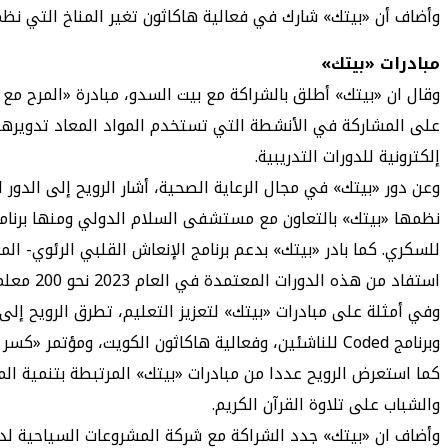
وأضاف أن «بيتك» شارك في فعالية هاكاثون تغير المناخ التي نظمتها جامعة الخليج للعلوم والتكنو
مبادرات «بيتك»
وقال ان «بيتك» أطلق بالشراكة مع بيت السدو، مبادرة «المرح مع
على المشاركة في الأنشطة التي تستخدم المواد المعاد تدويرها
إلكترونية للدورات التدريبية.
وعن دور «بيتك» في مجال الرعاية الصحية، أشار الرويح إلى الدور
نظمها «بيتك» بالتعاون مع مستشفى السلام الدولي ومنها برنامجه 
استفاد من هذه الدورات المعتمدة في العام 2023 نحو 200 معلم ومعلمة.
وفي أمثلة على مبادرات «بيتك» لتعزيز التعليم، تطرق الرويح إلى 
وبرنامج Coded للناشئين، وفعالية هاكاثون الكويت، ومؤتمر «كسر الحواجز» بالتعاون مع المعهد الوطني للقادة، وغيرها الكثير.
كما استعرض الرويح عددا من مبادرات «بيتك» المرتبطة بتنمية ا
والشباب على تلاوة القرآن الكريم.
وأضاف ان «بيتك» جدد الشراكة مع شركة المشروعات السياحية لدعم م