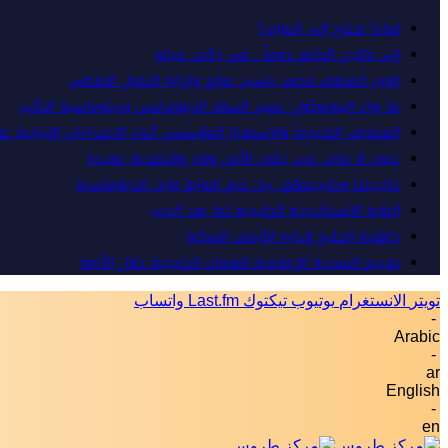
لماذا نحتاج إلى التوازن؟
إلى والدِي الحاضرِ دوماً… في ذِكرى غيابِه
الوزير المثقف محمد ياسين صالح وإدارة التحول الثقافي
ما وراء البروتوكول: عميد السلك الدبلوماسي ودبلوماسية التأثير
المصارف الخليجية والاستقرار المؤسسي أثناء الاعتداءات الإيرانية ع
عيون لا تنام.. حين يكون الأمن وفاء والتضحية عقيدة
خارجيتنا وخارجيتهم.. بين حزم الرواية ولين الدبلوماسية
الرؤية الاستراتيجية الخليجية لما بعد الحرب
جاهزية الخليج لإدارة الأزمات المركبة
تقييم السردية الإعلامية للقنوات الخليجية خلال الأزمة
تويتر
الانستغرام
يوتيوب
تيكتوك
Last.fm
واتساب
-
Arabic
-
ar
English
-
en