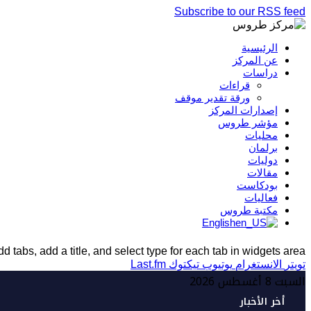
Subscribe to our RSS feed
الرئيسية
عن المركز
دراسات
قراءات
ورقة تقدير موقف
إصدارات المركز
مؤشر طروس
محليات
برلمان
دوليات
مقالات
بودكاست
فعاليات
مكتبة طروس
English
d tabs, add a title, and select type for each tab in widgets area.
تويتر
الانستغرام
يوتيوب
تيكتوك
Last.fm
السبت 8 أغسطس 2026
أخر الأخبار