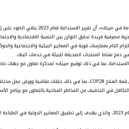
ومن جانبه، أكد محمد العربيد، المدير التنفي
صرفية فريدة تحقق التوازن بين التنمية الاقتصادية والاجتماعية
في دمج نشاط المنتجات الصديقة للبيئة في خدمات البنك.
ز الاستدامة، بما في ذلك توقيع «بيتك» لمذكرة تعاون مع جهات خا
ولفت العربيد الى أن «بيتك» شارك في العديد من الفعاليات خلال قمة المناخ OP28
لتكافل في التخفيف من المخاطر المناخية بالتعاون مع برنامج الأمم
وأشار العربيد إلى مبادرة «بيتك» بإطلاق حل إدارة الطابعات في عام 2023، والذي يهدف إلى 