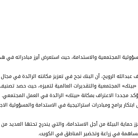
سف عبدالله الرويح، أن البنك نجح في تعزيز مكانته الرائدة في مجا
ؤكد مجددا الاعتراف بمكانة «بيتك» الرائدة في العمل المجتمعي.
«بيتك» قام بتوسيع مبادرة Keep it Green، التي تعزز حماية البيئة من أجل الاستدامة، والتي 
لمساهمة في زراعة وتخضير المناطق في الكويت.