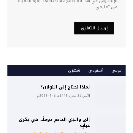
الإلكتروني في هذا المتصفح لاستخدامها المرة المقبلة
في تعليقي.
يومي
أسبوعى
شهرى
لماذا نحتاج إلى التوازن؟
الأثنين 21 محرم 1448هـ 6-7-2026م
إلى والدِي الحاضرِ دوماً… في ذِكرى
غيابِه