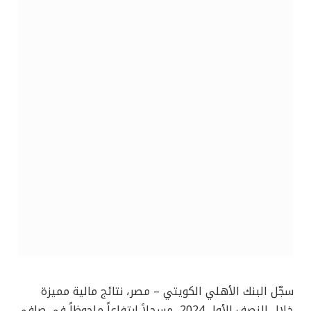
سجّل البنك الأهلي الكويتي – مصر، نتائج مالية مميزة
خلال النصف الأول 2024، مسجلاً ارتفاعاً ملحوظاً في صافي