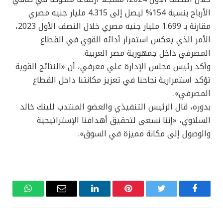
الأرباح بنسبة 154% ليصل إلى 4.315 مليار جنيه مصري
مقارنة بـ 1.699 مليار جنيه مصري خلال النصف الأول 2023،
الأمر الذي يعكس استمرار أدائه القوي في القطاع
المصرفي داخل جمهورية مصر العربية.
وأكد رئيس مجلس الإدارة علي معرفي، أن «النتائج القوية
تؤكد استمرارية نجاحنا في تعزيز مكانتنا داخل القطاع
المصرفي».
بدوره، قال الرئيس التنفيذي والعضو المنتدب للبنك خالد
السلاوي، «إننا نسعى لتحقيق أهدافنا الإستراتيجية
والوصول إلى مكانة مميزة في السوق».
فيسبوك
تويتر
بينتيريست
لينكدإن
البريد
واتساب
الإلكتروني