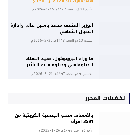
بقلم: مبارك عبدالله المبارك الصباح
الأثنين 29 ذو الحجة 1447هـ 15-6-2026م
الوزير المثقف محمد ياسين صالح وإدارة
التحول الثقافي
السبت 13 ذو الحجة 1447هـ 30-5-2026م
ما وراء البروتوكول: عميد السلك
الدبلوماسي ودبلوماسية التأثير
الخميس 4 ذو الحجة 1447هـ 21-5-2026م
تفضيلات المحرر
بالأسماء.. سحب الجنسية الكويتية من
3591 امرأة
الأحد 26 رجب 1446هـ 26-1-2025م