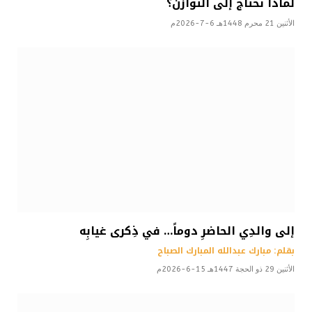
لماذا نحتاج إلى التوازن؟
الأثنين 21 محرم 1448هـ 6-7-2026م
إلى والدِي الحاضرِ دوماً… في ذِكرى غيابِه
بقلم: مبارك عبدالله المبارك الصباح
الأثنين 29 ذو الحجة 1447هـ 15-6-2026م