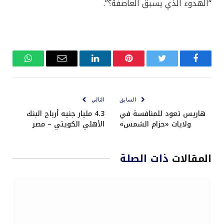
“الهدوء الذي يسبق العاصفة؟”.
فيسبوك
تويتر
بينتيريست
لينكدإن
البريد
واتساب
الإلكتروني
السابق
التالي
هاريس تعود للمنافسة في
4.3 مليار جنيه أرباح البنك
ولايات «حزام الشمس»
الأهلي الكويتي – مصر
المقالات
ذات الصلة