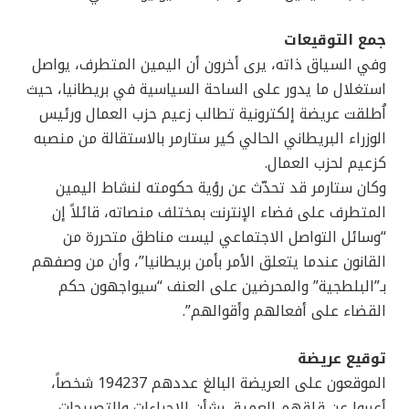
جمع التوقيعات
وفي السياق ذاته، يرى أخرون أن اليمين المتطرف، يواصل
استغلال ما يدور على الساحة السياسية في بريطانيا، حيث
اُطلقت عريضة إلكترونية تطالب زعيم حزب العمال ورئيس
الوزراء البريطاني الحالي كير ستارمر بالاستقالة من منصبه
كزعيم لحزب العمال.
وكان ستارمر قد تحدّث عن رؤية حكومته لنشاط اليمين
المتطرف على فضاء الإنترنت بمختلف منصاته، قائلاً إن
“وسائل التواصل الاجتماعي ليست مناطق متحررة من
القانون عندما يتعلق الأمر بأمن بريطانيا”، وأن من وصفهم
بـ”البلطجية” والمحرضين على العنف “سيواجهون حكم
القضاء على أفعالهم وأقوالهم”.
توقيع عريضة
الموقعون على العريضة البالغ عددهم 194237 شخصاً،
أعربوا عن قلقهم العميق بشأن الإجراءات والتصريحات