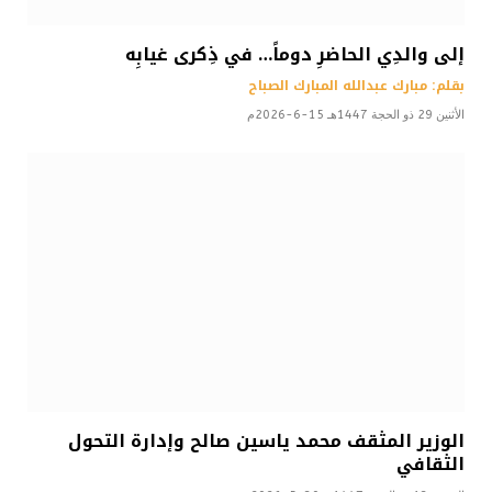
إلى والدِي الحاضرِ دوماً… في ذِكرى غيابِه
بقلم: مبارك عبدالله المبارك الصباح
الأثنين 29 ذو الحجة 1447هـ 15-6-2026م
الوزير المثقف محمد ياسين صالح وإدارة التحول
الثقافي