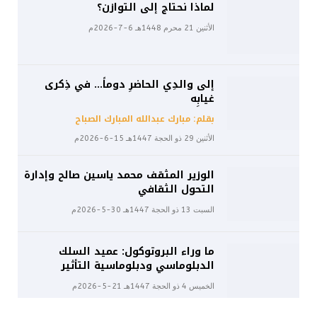
لماذا نحتاج إلى التوازن؟
الأثنين 21 محرم 1448هـ 6-7-2026م
إلى والدِي الحاضرِ دوماً… في ذِكرى
غيابِه
بقلم: مبارك عبدالله المبارك الصباح
الأثنين 29 ذو الحجة 1447هـ 15-6-2026م
الوزير المثقف محمد ياسين صالح وإدارة
التحول الثقافي
السبت 13 ذو الحجة 1447هـ 30-5-2026م
ما وراء البروتوكول: عميد السلك
الدبلوماسي ودبلوماسية التأثير
الخميس 4 ذو الحجة 1447هـ 21-5-2026م