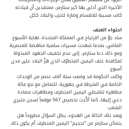
الأخيرة التي أدلى بها كير ستارمر، معتقدين أن قيادته
كانت مسببة للانقسام وضارة للحزب والبلاد ككل.
احتواء العنف
ساد جوّ من الارتياح في المملكة المتحدة، نهاية الأسبوع
الماضي، بعدما شهدت مسيرات سلمية مناهضة للعنصرية.
ومع ذلك دعا ستارمر، إلى عدم تخفيف الجهود المبذولة
لمكافحة عنف اليمين المتطرّف الذي هزّ البلاد على مدى
أسبوع.
وكانت الحكومة قد وضعت ستة آلاف عنصر من الوحدات
الخاصة في الشرطة في جهوزية، للتعامل مع نحو مائة
مظاهرة لناشطي اليمين المتطرف ومظاهرات مضادة
دعي إليها، كما أكّدت تخصيص 567 موقعاً لسجن مثيري
الشغب.
وبعد تلك الحالة من الهدوء، يظل السؤال مطروحاً هل
يتمكن ستارمر من “تحجيم” اليمين المتطرف أم يكون ذلك