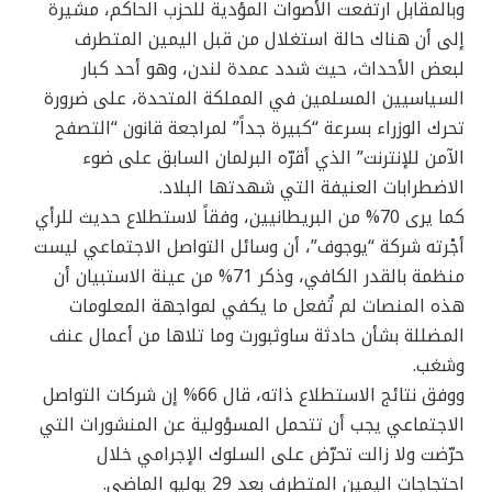
وبالمقابل ارتفعت الأصوات المؤدية للحزب الحاكم، مشيرة
إلى أن هناك حالة استغلال من قبل اليمين المتطرف
لبعض الأحداث، حيث شدد عمدة لندن، وهو أحد كبار
السياسيين المسلمين في المملكة المتحدة، على ضرورة
تحرك الوزراء بسرعة “كبيرة جداً” لمراجعة قانون “التصفح
الآمن للإنترنت” الذي أقرّه البرلمان السابق على ضوء
الاضطرابات العنيفة التي شهدتها البلاد.
كما يرى 70% من البريطانيين، وفقاً لاستطلاع حديث للرأي
أجْرته شركة “يوجوف”، أن وسائل التواصل الاجتماعي ليست
منظمة بالقدر الكافي، وذكر 71% من عينة الاستبيان أن
هذه المنصات لم تُفعل ما يكفي لمواجهة المعلومات
المضللة بشأن حادثة ساوثبورت وما تلاها من أعمال عنف
وشغب.
ووفق نتائج الاستطلاع ذاته، قال 66% إن شركات التواصل
الاجتماعي يجب أن تتحمل المسؤولية عن المنشورات التي
حرّضت ولا زالت تحرّض على السلوك الإجرامي خلال
احتجاجات اليمين المتطرف بعد 29 يوليو الماضي.