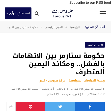
Subscribe to our RSS feed
استطلاع الرأى
»
»
أنت الآن تتصفح:
الرئيسية
الخبر الرئيسى
حكومة ستارمر بين الاتهامات بالفشل.. ومكائد اليمين المتطرف
الخبر الرئيسى
حكومة ستارمر بين الاتهامات
بالفشل.. ومكائد اليمين
المتطرف
وحدة الدراسات السياسية | مركز طروس - لندن
السبت 13 صفر 1446هـ 17-8-2024م
آخر تحديث:
السبت 13 صفر 1446هـ
17-8-2024م
لا توجد تعليقات
3 دقائق