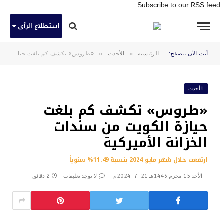
Subscribe to our RSS feed
استطلاع الرأى
»
»
أنت الآن تتصفح:
الرئيسية
الأحدث
«طروس» تكشف كم بلغت حيازة الكويت من سندات الخزانة الأميركية
الأحدث
«طروس» تكشف كم بلغت
حيازة الكويت من سندات
الخزانة الأميركية
ارتفعت خلال شهر مايو 2024 بنسبة 11.49% سنوياً
الأحد 15 محرم 1446هـ 21-7-2024م
لا توجد تعليقات
2 دقائق