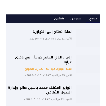
يومي
أسبوعى
شهرى
لماذا نحتاج إلى التوازن؟
الأثنين 21 محرم 1448هـ 6-7-2026م
إلى والدِي الحاضرِ دوماً… في ذِكرى
غيابِه
بقلم: مبارك عبدالله المبارك الصباح
الأثنين 29 ذو الحجة 1447هـ 15-6-2026م
الوزير المثقف محمد ياسين صالح وإدارة
التحول الثقافي
السبت 13 ذو الحجة 1447هـ 30-5-2026م