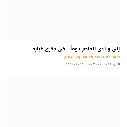
إلى والدِي الحاضرِ دوماً… في ذِكرى غيابِه
بقلم: مبارك عبدالله المبارك الصباح
الأثنين 29 ذو الحجة 1447هـ 15-6-2026م