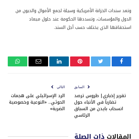
وتعد سندات الخزانة الأمريكية وسيلة لجمع الأموال والديون من
الدول والمؤسسات، وتسددها الحكومة عند حلول ميعاد
استحقاقها الذي يختلف حسب أجل السند.
فيسبوك
تويتر
بينتيريست
لينكدإن
البريد
واتساب
الإلكتروني
السابق
التالي
تقرير إخباري| طروس ترصد
الرد الإسرائيلي على هجمات
تضارباً في الأنباء حول
الحوثي.. «النوعية وخصوصية
انسحاب بايدن من السباق
الضربة»
الرئاسي
المقالات
ذات الصلة