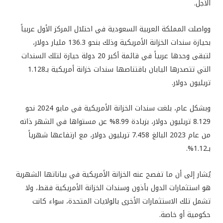
الأجل.
وواصلت المملكة العربية السعودية في احتلال المركز الأول عربياً
بحيازة سندات الخزانة الأمريكية وذلك بنحو 136.3 مليار دولار،
لتبقى وحدها عربياً في قائمة أكبر 20 دولة حيازة لتلك السندات
التي تتصدرها اليابان باقتناصها سندات خزانة أمريكية بـ1.128
تريليون دولار.
وبشكل عام، بلغت سندات الخزانة الأمريكية في مايو 2024 نحو
8.129 تريليون دولار، بزيادة 8.99% عن مستواها في الشهر ذاته
من عام 2023 البالغ 7.458 تريليون دولار، مع ارتفاعها شهرياً
بـ1.12%.
يُشار إلى أن ما تفصح عنه الخزانة الأمريكية في بياناتها الشهرية
هو استثمارات الدول بأذون وسندات الخزانة الأمريكية فقط، ولا
تشمل تلك الاستثمارات الأخرى بالولايات المتحدة، سواء كانت
حكومية أو خاصة.