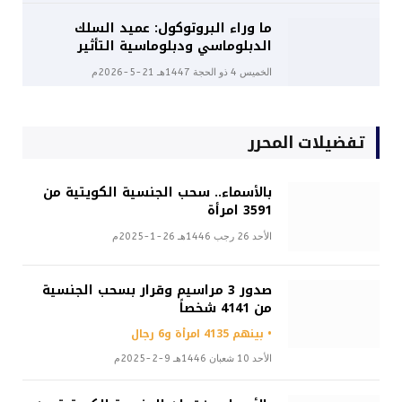
ما وراء البروتوكول: عميد السلك
الدبلوماسي ودبلوماسية التأثير
الخميس 4 ذو الحجة 1447هـ 21-5-2026م
تفضيلات المحرر
بالأسماء.. سحب الجنسية الكويتية من
3591 امرأة
الأحد 26 رجب 1446هـ 26-1-2025م
صدور 3 مراسيم وقرار بسحب الجنسية
من 4141 شخصاً
• بينهم 4135 امرأة و6 رجال
الأحد 10 شعبان 1446هـ 9-2-2025م