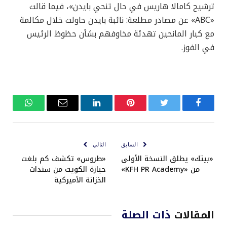
ترشيح كامالا هاريس في حال تنحي بايدن»، فيما قالت
«ABC» عن مصادر مطلعة: نائبة بايدن حاولت خلال مكالمة
مع كبار المانحين تهدئة مخاوفهم بشأن حظوظ الرئيس
في الفوز.
فيسبوك
تويتر
بينتيريست
لينكدإن
البريد
واتساب
الإلكتروني
السابق
التالي
«بيتك» يطلق النسخة الأولى
«طروس» تكشف كم بلغت
من «KFH PR Academy»
حيازة الكويت من سندات
الخزانة الأميركية
المقالات
ذات الصلة