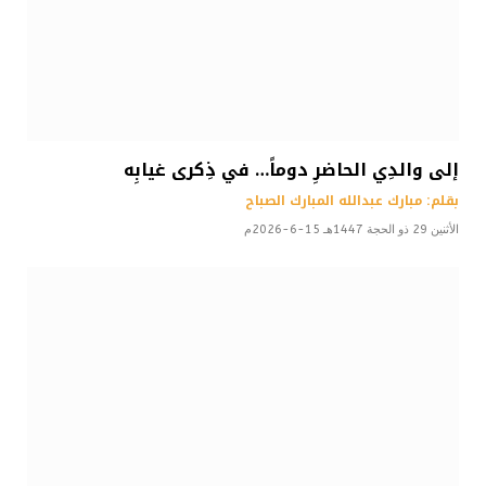
إلى والدِي الحاضرِ دوماً… في ذِكرى غيابِه
بقلم: مبارك عبدالله المبارك الصباح
الأثنين 29 ذو الحجة 1447هـ 15-6-2026م