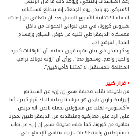
رغم المناشدات بالتنحي، ويؤكد ذلك ما قال الرئيس
الأميركي جو بايدن يوم الجمعة، إنه يتطلع لاستئناف
الحملة الانتخابية الأسبوع المقبل بعد أن يتعافى من إصابته
بفيروس كورونا، في حين تتوالى الدعوات من داخل
معسكره الديمقراطي لثنيه عن خوض السباق وإفساح
المجال لمرشح آخر.
وذكر بايدن في بيان نشره فريق حملته، أن “الرهانات كبيرة
والخيار واضح، وسنفوز معا”، ورأى أن “رؤية دونالد ترامب
المظلمة للمستقبل لا تمثلنا كأميركيين”.
• قرار كبير
من ناحيتها نقلت صحيفة «سي إن إن» عن السيناتور
إليزابيث وارين: بايدن هو مرشحنا وعليه اتخاذ قرار كبير ، أما
«أكسيوس» نقلت عن مسؤولين بحملة بايدن: أنه حريص
على الرد على معارضيه ومنتقديه من الديمقراطيين بمجرد
تعافيه من كورونا، كما نقلت صحيفة «سي إن إن» عن نواب
ديمقراطيين واستطلاعات حزبية «تنامي الإجماع على