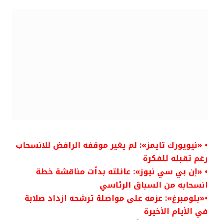
• «نيويورك تايمز»: لم يغير موقفه الرافض للانسحاب
رغم تقبله للفكرة
• «إن بي سي نيوز»: عائلته بدأت مناقشة خطة
انسحابه من السباق الرئاسي
•«بلومبرغ»: عزمه على مواصلة ترشحه ازداد صلابة
في الأيام الأخيرة