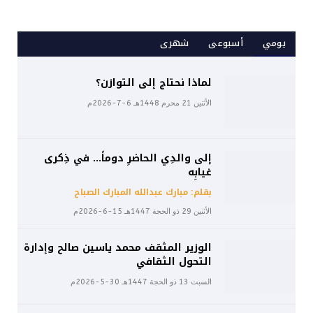
يومي
أسبوعى
شهرى
لماذا نحتاج إلى التوازن؟
الأثنين 21 محرم 1448هـ 6-7-2026م
إلى والدِي الحاضرِ دوماً… في ذِكرى
غيابِه
بقلم: مبارك عبدالله المبارك الصباح
الأثنين 29 ذو الحجة 1447هـ 15-6-2026م
الوزير المثقف محمد ياسين صالح وإدارة
التحول الثقافي
السبت 13 ذو الحجة 1447هـ 30-5-2026م