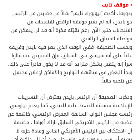
• موقف ثابت
بدورها، أكدت “نيويورك تايمز” نقلاً عن مقربين من الرئيس
جو بايدن، أنه لم يغير موقفه الرافض للانسحاب من
الانتخابات حتى الآن، رغم تقبّله فكرة أنه قد لن يتمكن من
مواصلة السباق الرئاسي.
وبحسب الصحيفة، ففي الوقت الذي يصر فيه بايدن وفريقه
علناً على أنه سيبقى في السباق، فإن المقربين منه قالوا
سراً إنه يتقبل بشكل متزايد أنه قد لا يكون قادراً على ذلك،
وبدأ البعض في مناقشة التواريخ والأماكن لإعلان محتمل
عن تنحيه جانباً.
وذكرت الصحيفة أن الرئيس بايدن يفترض أن التسريبات
الإعلامية منسقة للضغط عليه للتنحي، كما يعتبر بيلوسي
رئيسة مجلس النواب السابقة المحرض الرئيسي، كاشفة عن
غضبه من الرئيس الأمريكي السابق باراك أوباما ، مضيفة
أن الاحتكاك بين الرئيس الأمريكي الحالي وقادة حزبه لا
يشبه أي شيء شوهد في واشنطن منذ أجيال، ذاكرة أن