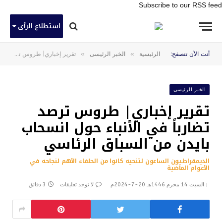
Subscribe to our RSS feed
استطلاع الرأى
»
»
أنت الآن تتصفح:
الرئيسية
الخبر الرئيسى
تقرير إخباري| طروس ترصد تضارباً في الأنباء حول انسحاب بايدن من السباق الرئاسي
الخبر الرئيسى
تقرير إخباري| طروس ترصد
تضارباً في الأنباء حول انسحاب
بايدن من السباق الرئاسي
الديمقراطيون الساعون لتنحيه كانوا من الحلفاء الأهم لنجاحه في
الأعوام الماضية
السبت 14 محرم 1446هـ 20-7-2024م
لا توجد تعليقات
3 دقائق