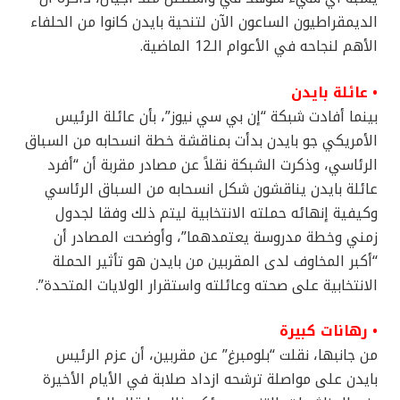
الديمقراطيون الساعون الآن لتنحية بايدن كانوا من الحلفاء
الأهم لنجاحه في الأعوام الـ12 الماضية.
• عائلة بايدن
بينما أفادت شبكة “إن بي سي نيوز”، بأن عائلة الرئيس
الأمريكي جو بايدن بدأت بمناقشة خطة انسحابه من السباق
الرئاسي، وذكرت الشبكة نقلاً عن مصادر مقربة أن “أفرد
عائلة بايدن يناقشون شكل انسحابه من السباق الرئاسي
وكيفية إنهائه حملته الانتخابية ليتم ذلك وفقا لجدول
زمني وخطة مدروسة يعتمدهما”، وأوضحت المصادر أن
“أكبر المخاوف لدى المقربين من بايدن هو تأثير الحملة
الانتخابية على صحته وعائلته واستقرار الولايات المتحدة”.
• رهانات كبيرة
من جانبها، نقلت “بلومبرغ” عن مقربين، أن عزم الرئيس
بايدن على مواصلة ترشحه ازداد صلابة في الأيام الأخيرة