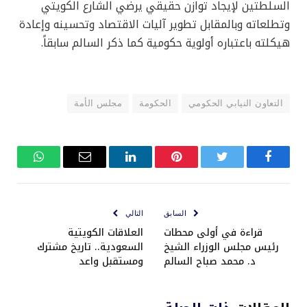
السلطتين لإيجاد توازن حقيقي يرضي الشارع الكويتي
وتطلعاته وبالمقابل تطوير آليات الاقتصاد وتحسينه وإعادة
هيكلته باعتباره أولوية حكومية كما ذكر السالم سابقاً.
التعاون النيابي الحكومي
الحكومة
مجلس الأمة
فيسبوك
تويتر
بينتيريست
لينكدإن
البريد
واتساب
الإلكتروني
السابق
التالي
قراءة في أولى محطات
العلاقات الكويتية
رئيس مجلس الوزراء الشيخ
السعودية.. تاريخ مشترك
د. محمد صباح السالم
ومستقبل واعد