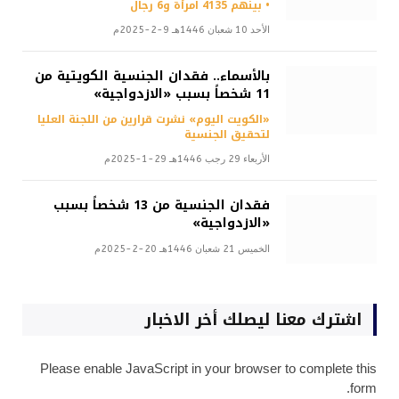
• بينهم 4135 امرأة و6 رجال
الأحد 10 شعبان 1446هـ 9-2-2025م
بالأسماء.. فقدان الجنسية الكويتية من
11 شخصاً بسبب «الازدواجية»
«الكويت اليوم» نشرت قرارين من اللجنة العليا
لتحقيق الجنسية
الأربعاء 29 رجب 1446هـ 29-1-2025م
فقدان الجنسية من 13 شخصاً بسبب
«الازدواجية»
الخميس 21 شعبان 1446هـ 20-2-2025م
اشترك معنا ليصلك أخر الاخبار
Please enable JavaScript in your browser to complete this
form.