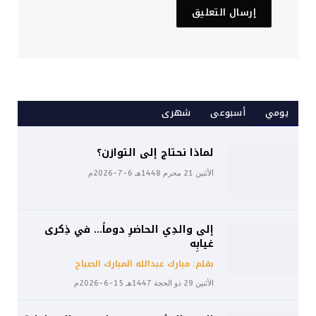
يومي
أسبوعى
شهرى
لماذا نحتاج إلى التوازن؟
الأثنين 21 محرم 1448هـ 6-7-2026م
إلى والدِي الحاضرِ دوماً… في ذِكرى
غيابِه
بقلم: مبارك عبدالله المبارك الصباح
الأثنين 29 ذو الحجة 1447هـ 15-6-2026م