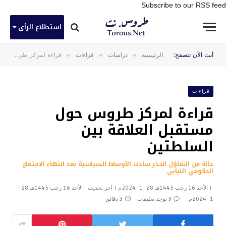
Subscribe to our RSS feed
استطلاع الرأى
»
»
»
أنت الآن تتصفح:
الرئيسية
دراسات
قراءات
قراءة لمركز طروس حول مستقبل العلاقة بين السلطتين
قراءات
قراءة لمركز طروس حول
مستقبل العلاقة بين
السلطتين
حالة من التفاؤل الحذر سادت الأوساط السياسية بعد انتهاء الاجتماع
الحكومي النيابي
الأحد 16 رجب 1445هـ 28-1-2024م
آخر تحديث:
الأحد 16 رجب 1445هـ 28-
1-2024م
لا توجد تعليقات
3 دقائق