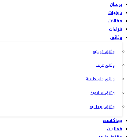
برلمان
دوليات
مقالات
قراءات
وثائق
وثائق كويتية
وثائق عربية
وثائق فلسطينية
وثائق إسلامية
وثائق بريطانية
بودكاست
فعاليات