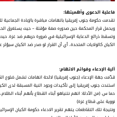
فاعلية الدعوى وأهميتها:
تقدمت حكومة جنوب إفريقيا باتهامات مباشرة بالإبادة الجماعية ل
ويحمل قرار المحكمة حين صدوره صفة مؤقتة – حيث يستغرق الحكم 
وتسقط ذرائع الدعاية الإسرائيلية في ضرورة حربهم ضد غزة. حيث 
الكيان كالولايات المتحدة.. أي أن القرار لو صدر ضد الكيان سيؤثر
آلية الإدعاء وقوائم الاتهام:
قدّمت جهة الإدعاء (جنوب إفريقيا) لائحة اتهامات تشمل ضلوع الك
استندت جنوب إفريقيا إلى تأكيدات وجود النية المسبقة لدى الكي
حما س. (من الأدلة: اتهم نتنياهو أبناء القطاع بأنهم أبناء الظلام
نووية على قطاع غزة)
ونتيجة تلك التقاطعات يتهم تقرير الادعاء حكومة الكيان الإسرائي