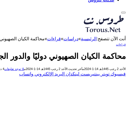
مكتبة طروس
أنت الآن تتصفح:
الرئيسية
»
دراسات
»
قراءات
»
محاكمة الكيان الصهيوني د
قراءات
محاكمة الكيان الصهيوني دوليًا والدور ا
الأحد 2 رجب 1445هـ 14-1-2024م
آخر تحديث:
الأحد 2 رجب 1445هـ 14-1-2024م
لا توجد تعليقات
4 دقائق
فيسبوك
تويتر
بينتيريست
لينكدإن
البريد الإلكتروني
واتساب