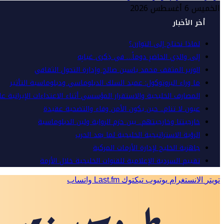
الخميس 6 أغسطس 2026
أخر الأخبار
لماذا نحتاج إلى التوازن؟
إلى والدِي الحاضرِ دوماً… في ذِكرى غيابِه
الوزير المثقف محمد ياسين صالح وإدارة التحول الثقافي
ما وراء البروتوكول: عميد السلك الدبلوماسي ودبلوماسية التأثير
المصارف الخليجية والاستقرار المؤسسي أثناء الاعتداءات الإيرانية ع
عيون لا تنام.. حين يكون الأمن وفاء والتضحية عقيدة
خارجيتنا وخارجيتهم.. بين حزم الرواية ولين الدبلوماسية
الرؤية الاستراتيجية الخليجية لما بعد الحرب
جاهزية الخليج لإدارة الأزمات المركبة
تقييم السردية الإعلامية للقنوات الخليجية خلال الأزمة
تويتر
الانستغرام
يوتيوب
تيكتوك
Last.fm
واتساب