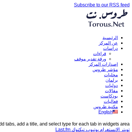
Subscribe to our RSS feed
الرئيسية
عن المركز
دراسات
قراءات
ورقة تقدير موقف
إصدارات المركز
مؤشر طروس
محليات
برلمان
دوليات
مقالات
بودكاست
فعاليات
مكتبة طروس
English
d tabs, add a title, and select type for each tab in widgets area.
تويتر
الانستغرام
يوتيوب
تيكتوك
Last.fm