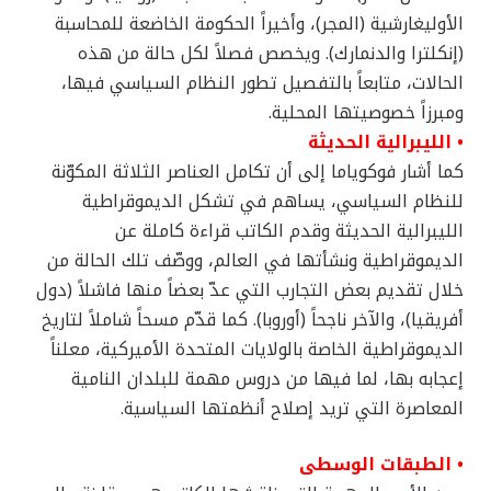
الأوليغارشية (المجر)، وأخيراً الحكومة الخاضعة للمحاسبة
(إنكلترا والدنمارك). ويخصص فصلاً لكل حالة من هذه
الحالات، متابعاً بالتفصيل تطور النظام السياسي فيها،
ومبرزاً خصوصيتها المحلية.
• الليبرالية الحديثة
كما أشار فوكوياما إلى أن تكامل العناصر الثلاثة المكوّنة
للنظام السياسي، يساهم في تشكل الديموقراطية
الليبرالية الحديثة وقدم الكاتب قراءة كاملة عن
الديموقراطية ونشأتها في العالم، ووصّف تلك الحالة من
خلال تقديم بعض التجارب التي عدّ بعضاً منها فاشلاً (دول
أفريقيا)، والآخر ناجحاً (أوروبا). كما قدّم مسحاً شاملاً لتاريخ
الديموقراطية الخاصة بالولايات المتحدة الأميركية، معلناً
إعجابه بها، لما فيها من دروس مهمة للبلدان النامية
المعاصرة التي تريد إصلاح أنظمتها السياسية.
• الطبقات الوسطى