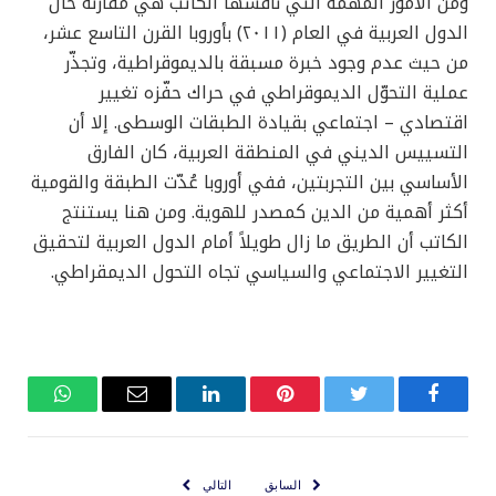
ومن الأمور المهمة التي ناقشها الكاتب هي مقارنة حال
الدول العربية في العام (٢٠١١) بأوروبا القرن التاسع عشر،
من حيث عدم وجود خبرة مسبقة بالديموقراطية، وتجذّر
عملية التحوّل الديموقراطي في حراك حفّزه تغيير
اقتصادي – اجتماعي بقيادة الطبقات الوسطى. إلا أن
التسييس الديني في المنطقة العربية، كان الفارق
الأساسي بين التجربتين، ففي أوروبا عُدّت الطبقة والقومية
أكثر أهمية من الدين كمصدر للهوية. ومن هنا يستنتج
الكاتب أن الطريق ما زال طويلاً أمام الدول العربية لتحقيق
التغيير الاجتماعي والسياسي تجاه التحول الديمقراطي.
فيسبوك
تويتر
بينتيريست
لينكدإن
البريد
واتساب
الإلكتروني
السابق
التالي