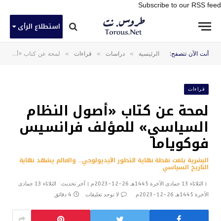
Subscribe to our RSS feed
استطلاع الرأى
»
»
»
أنت الآن تتصفح:
الرئيسية
دراسات
قراءات
لمحة عن كتاب «أصول النظام السياسي» للمؤلف فرانسيس فوكوياما
قراءات
لمحة عن كتاب «أصول النظام
السياسي» للمؤلف فرانسيس
فوكوياما
البشرية بلغت نقطة نهاية التطور الأيديولوجي.. والعالم يشهد نهاية
التاريخ السياسي
الثلاثاء 13 جمادى الآخرة 1445هـ 26-12-2023م
آخر تحديث:
الثلاثاء 13 جمادى
الآخرة 1445هـ 26-12-2023م
لا توجد تعليقات
4 دقائق