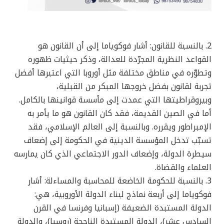
2. بالنسبة للقانون: أشار فوكوياما إلى أن القانون هو
القواعد النظرية المجرّدة للعدالة، وذكر حيثيات ظهوره
وتطوّره في مناطق مختلفة مثل أوروبا التي اعتبرها أفضل
تجربة لقانون بفضل خروجها المبكر من القبلية،
وبيروقراطيتها التي عمدت إلى مأسسة قوانينها بالكامل.
أما في الصين القديمة، فقد كان القانون هو ما يأمر به
الإمبراطور ويقرره. وبالنسبة إلى العالم الإسلامي، فقد
تسبّب تدخل المؤسسة الدينية في الحكومة إلى إضعاف
سيطرة الدولة، وإضعاف الدور الاجتماعي الذي كان يمارسه
العلماء والقضاة.
3. بالنسبة للحكومة الخاضعة للمحاسبة والمساءلة: أشار
فوكوياما إلى أربعة نماذج لبناء الدولة الأوروبية، هي:
الدولة المستبدة الضعيفة (إسبانيا وفرنسا في القرن
السادس عشر)، الدولة المستبدة الناجحة (روسيا)، والدولة