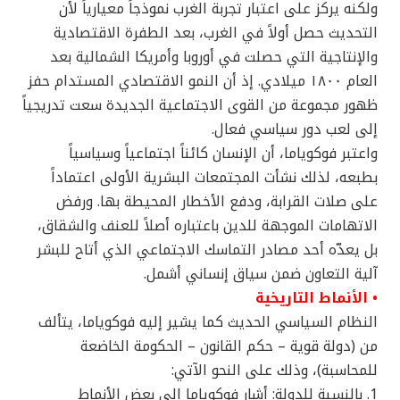
ولكنه يركز على اعتبار تجربة الغرب نموذجاً معيارياً لأن
التحديث حصل أولاً في الغرب، بعد الطفرة الاقتصادية
والإنتاجية التي حصلت في أوروبا وأمريكا الشمالية بعد
العام ١٨٠٠ ميلادي. إذ أن النمو الاقتصادي المستدام حفز
ظهور مجموعة من القوى الاجتماعية الجديدة سعت تدريجياً
إلى لعب دور سياسي فعال.
واعتبر فوكوياما، أن الإنسان كائناً اجتماعياً وسياسياً
بطبعه، لذلك نشأت المجتمعات البشرية الأولى اعتماداً
على صلات القرابة، ودفع الأخطار المحيطة بها. ورفض
الاتهامات الموجهة للدين باعتباره أصلاً للعنف والشقاق،
بل يعدّه أحد مصادر التماسك الاجتماعي الذي أتاح للبشر
آلية التعاون ضمن سياق إنساني أشمل.
• الأنماط التاريخية
النظام السياسي الحديث كما يشير إليه فوكوياما، يتألف
من (دولة قوية – حكم القانون – الحكومة الخاضعة
للمحاسبة)، وذلك على النحو الآتي:
1. بالنسبة للدولة: أشار فوكوياما إلى بعض الأنماط