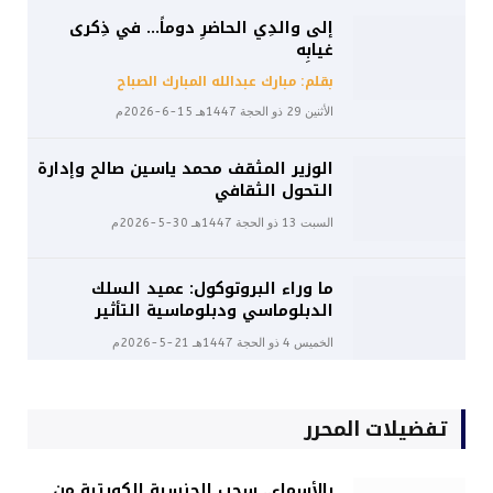
إلى والدِي الحاضرِ دوماً… في ذِكرى
غيابِه
بقلم: مبارك عبدالله المبارك الصباح
الأثنين 29 ذو الحجة 1447هـ 15-6-2026م
الوزير المثقف محمد ياسين صالح وإدارة
التحول الثقافي
السبت 13 ذو الحجة 1447هـ 30-5-2026م
ما وراء البروتوكول: عميد السلك
الدبلوماسي ودبلوماسية التأثير
الخميس 4 ذو الحجة 1447هـ 21-5-2026م
تفضيلات المحرر
بالأسماء.. سحب الجنسية الكويتية من