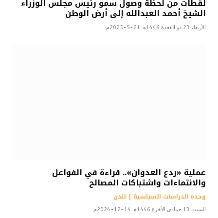
لقطات من لحظة وصول سمو رئيس مجلس الوزراء
الشيخ أحمد العبدالله إلى أرض الوطن
الأربعاء 23 ذو القعدة 1446هـ 21-5-2025م
عملية «ردع العدوان».. قراءة في الفواعل
والانتماءات واشتباكات المصالح
وحدة الدراسات السياسية | لندن
السبت 13 جمادى الآخرة 1446هـ 14-12-2024م