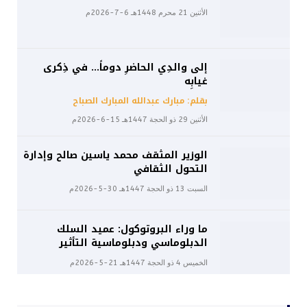
الأثنين 21 محرم 1448هـ 6-7-2026م
إلى والدِي الحاضرِ دوماً… في ذِكرى
غيابِه
بقلم: مبارك عبدالله المبارك الصباح
الأثنين 29 ذو الحجة 1447هـ 15-6-2026م
الوزير المثقف محمد ياسين صالح وإدارة
التحول الثقافي
السبت 13 ذو الحجة 1447هـ 30-5-2026م
ما وراء البروتوكول: عميد السلك
الدبلوماسي ودبلوماسية التأثير
الخميس 4 ذو الحجة 1447هـ 21-5-2026م