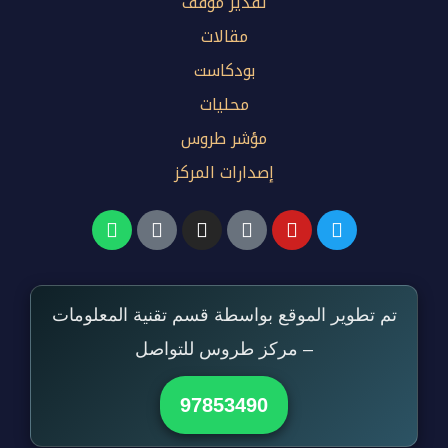
تقدير موقف
مقالات
بودكاست
محليات
مؤشر طروس
إصدارات المركز
تم تطوير الموقع بواسطة قسم تقنية المعلومات
– مركز طروس للتواصل
97853490