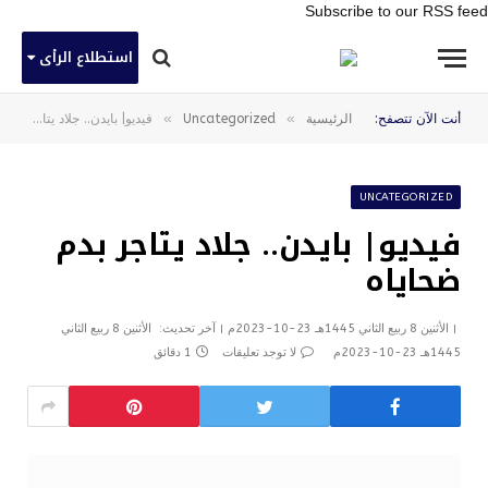
Subscribe to our RSS feed
استطلاع الرأى
»
»
أنت الآن تتصفح:
الرئيسية
Uncategorized
فيديو| بايدن.. جلاد يتاجر بدم ضحاياه
UNCATEGORIZED
فيديو| بايدن.. جلاد يتاجر بدم
ضحاياه
الأثنين 8 ربيع الثاني 1445هـ 23-10-2023م
آخر تحديث:
الأثنين 8 ربيع الثاني
1445هـ 23-10-2023م
لا توجد تعليقات
1 دقائق