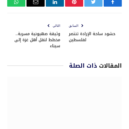
فيسبوك
تويتر
بينتيريست
لينكدإن
البريد
واتساب
الإلكتروني
السابق
التالي
حشود ساحة الإرادة تنتصر
وثيقة صهيونية مسربة..
لفلسطين
مخطط لنقل أهل غزة إلى
سيناء
المقالات
ذات الصلة